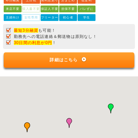
即日融資
土日祝
無利息あり
おまとめ
低金利
来店不要
収入書不要
保証人不要
担保不要
バレずに
主婦向け
女性専用
フリーター
初心者
学生
最短3分融資
も可能！
勤務先への電話連絡＆郵送物は原則なし！
30日間の利息が0円
！
詳細はこちら