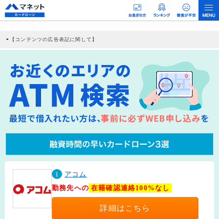
【コンテンツの広告表記に関して】
本コンテンツには、紹介している商品・商材の広告（リンク）を含む場合がありま
す。 これらの広告を経由して読者が企業ホームページを訪れ、成約が発生すると弊
社に対して企業から紹介報酬が支払われるという収益モデルです。 ただし、特定の
商品を根拠なくPRするものではなく、当編集部の調査／ユーザーへの口コミ収集な
どに基づき、公平性を担保した情報提供を行っています。
>提携企業一覧
1
アコム
勤務先への
在籍確認連絡100%なし
詳細はこちら