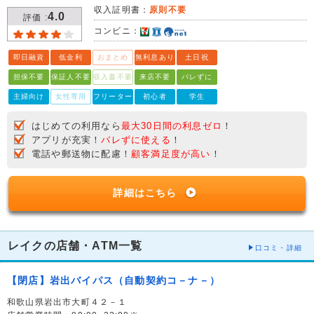
収入証明書：
原則不要
4.0
評価 :
コンビニ：
即日融資
低金利
おまとめ
無利息あり
土日祝
担保不要
保証人不要
収入書不要
来店不要
バレずに
主婦向け
女性専用
フリーター
初心者
学生
はじめての利用なら
最大30日間の利息ゼロ
！
アプリが充実！
バレずに使える
！
電話や郵送物に配慮！
顧客満足度が高い
！
詳細はこちら
レイクの店舗・ATM一覧
口コミ・詳細
【閉店】岩出バイパス（自動契約コ－ナ－）
和歌山県岩出市大町４２－１