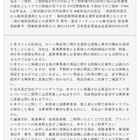
込み・ご契約、ご契約額が50万円以上でご契約後59日以内に収入証明書類
の提出とレイクでの登録が完了の方 60日間無利息 ※初めてのご契約 ※We
bお申込み、ご契約額が50万円未満の方 ■無利息の注意点 ・初回契約翌日
から無利息適用となります ・無利息期間経過後は通常金利適用となります
・他の無利息商品との併用不可 商号：新生フィナンシャル株式会社 貸金業
登録番号：関東財務局長(11) 第01024号 日本貸金業協会会員第000003号
1.本サイトの目的は、ローン商品等に関する適切な情報と選択の機会を提供
することにあり、当社は、提携事業者とお客様との契約締結の代理、斡旋、
仲介等の形態を問わず、提携事業者とお客様の間の契約にいかなる関与もす
るものではありません。
2.本サイトに掲載される他の事業者の商品に関する情報の正確性には細心の
注意を払っていますが、金利、手数料その他の商品に関するいかなる情報も
保証するものではございません。ローン商品をご利用の際には、必ず商品を
提供する事業者に直接お問い合わせの上、商品詳細をご自身でご確認下さ
い。
3.当社及び当社アドバイザーでは、本サイトに掲載される商品やサービス等
についてのご質問には回答致しかねますので、当該商品等を提供する事業者
に直接お問い合わせ下さい。
4.本サイトに関して、利用者と提携事業者、第三者との間で紛争やトラブル
が発生した場合、当事者間で解決を図るものとし、当社は一切責任を負いま
せん。
5.編集方針、免責事項・知的財産権、ご利用いただく上での注意、プライバ
シーポリシーの各規程を必ずご確認の上、本サイトをご利用下さい。
6.カードローンお申し込み時に保険証を提出する場合、保険者番号、被保険
者記号・番号、通院歴、臓器提供意思確認欄に記載がある場合はマスキング
してお送りください。その他、バーコードなど個人情報にアクセス可能な情