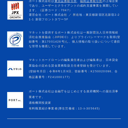
マネットカードローンの編集責任者および編集者は、日本貸金
業協会の定める貸金業務取扱主任者登録を受けています。
(登録年月日：令和8年1月9日、登録番号：K250020096、合
格証書番号：F241000177)
ポート株式会社は金融庁をはじめとする政府機関への届出済事
業者です。
適格機関投資家
有料職業紹介事業者(厚生労働省：13-ﾕ-305645)