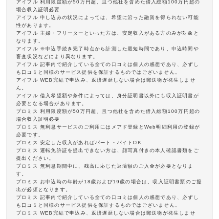
アイフル 利用限度額が50万円超、且つ他社を含めた借入総額100万円超の
場合収入証明必要
アイフル 申し込みの状況によっては、希望に沿った融資を得られない可能
性があります。
アイフル 主婦・フリーターといった方は、安定収入がある方のみが対象と
なります。
アイフル ※申込手続き完了時点から計測した最短時間であり、申込時間や
審査状況などにより異なります。
アイフル 記事内で紹介している全ての口コミは個人の感想であり、必ずし
も口コミと同様のサービス提供を保証するものではございません。
アイフル WEB完結で申込み、返済遅延しない場合は郵送物が発生しませ
ん。
アイフル 借入希望額や条件によっては、身分証明書以外にも収入証明書が
必要となる場合があります。
プロミス 利用限度額が50万円超、且つ他社を含めた借入総額100万円超の
場合収入証明必要
プロミス 無利息サービスのご利用にはメアド登録とWeb明細利用の登録が
必要です。
プロミス 安定した収入があればパート・バイトOK
プロミス 運転免許証を提出できない方は、顔写真付きの本人確認書類をご
提出ください。
プロミス 無利息期間中に、残高に応じた返済額のご入金が必要となりま
す。
プロミス お申込時の年齢が18歳および19歳の場合は、収入証明書類のご提
出が必須となります。
プロミス 記事内で紹介している全ての口コミは個人の感想であり、必ずし
も口コミと同様のサービス提供を保証するものではございません。
プロミス WEB完結で申込み、返済遅延しない場合は郵送物が発生しませ