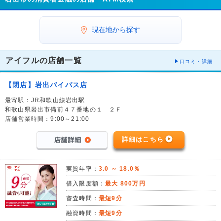
現在地から探す
アイフルの店舗一覧
口コミ・詳細
【閉店】岩出バイパス店
最寄駅：JR和歌山線岩出駅
和歌山県岩出市備前４７番地の１ ２Ｆ
店舗営業時間：9:00～21:00
詳細はこちら
実質年率：
3.0 ～ 18.0％
借入限度額：
最大 800万円
審査時間：
最短9分
融資時間：
最短9分