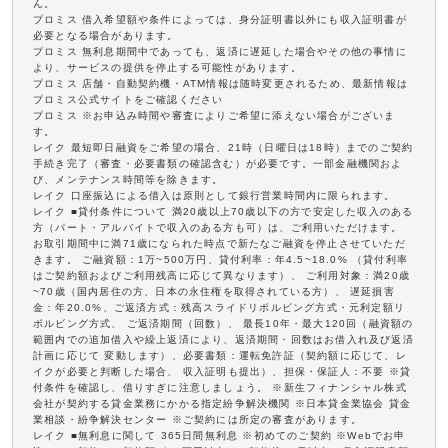
ん。
プロミス 借入希望額や条件によっては、身分証明書以外にも収入証明書が
必要となる場合があります。
プロミス 無利息期間中であっても、返済に遅延した場合やその他の事情に
より、サービスの提供を停止する可能性があります。
プロミス 店舗・自動契約機・ATM情報は随時変更されるため、最新情報は
プロミス公式サイトをご確認ください
プロミス ※お申込み時間や審査によりご希望に添えない場合がございま
す。
レイク 最短即日融資をご希望の場合、21時（日曜日は18時）までのご契約
手続き完了（審査・必要書類の確認含む）が必要です。一部金融機関およ
び、メンテナンス時間等を除きます。
レイク 口座振込による借入は原則として銀行営業時間内に限られます。
レイク ■貸付条件について 満20歳以上70歳以下の方で安定した収入のある
方（パート・アルバイトで収入のある方も可）は、ご利用いただけます。
お取引期間中に満71歳になられた時点で新たなご融資を停止させていただ
きます。 ご融資額：1万~500万円、貸付利率：年4.5~18.0% （貸付利率
はご契約額およびご利用残高に応じて異なります）、 ご利用対象：満20歳
~70歳（国内居住の方、日本の永住権を取得されている方）、 遅延損害
金：年20.0%、ご返済方式：残高スライドリボルビング方式・元利定額リ
ボルビング方式、 ご返済期間（回数）、 最長10年・最大120回（融資額の
範囲内での追加借入や繰上返済により、返済期間・回数はお借入れ及び返済
計画に応じて 変動します）、必要書類：運転免許証（契約額に応じて、レ
イクが必要と判断した場合、 収入証明も提出）、担保・保証人：不要 ※貸
付条件を確認し、借りすぎに注意しましょう。 ※新生フィナンシャル株式
会社が契約する貸金業務にかかる指定紛争解決機関 ※日本貸金業協会 貸金
業相談・紛争解決センター ※ご契約には所定の審査があります。
レイク ■無利息に関して 365日間無利息 ※初めてのご契約 ※Webでお申