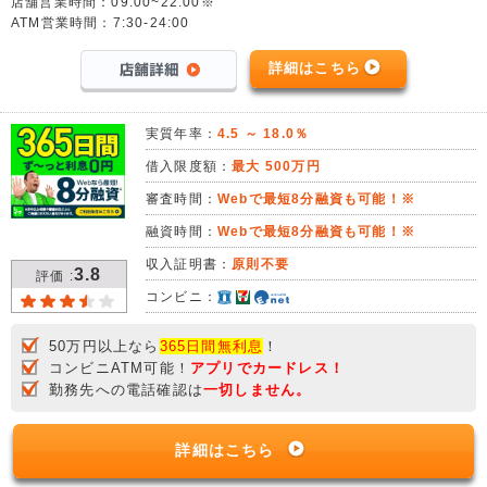
店舗営業時間：09:00~22:00※
ATM営業時間：7:30-24:00
詳細はこちら
実質年率：
4.5 ～ 18.0％
借入限度額：
最大 500万円
審査時間：
Webで最短8分融資も可能！※
融資時間：
Webで最短8分融資も可能！※
収入証明書：
原則不要
3.8
評価 :
コンビニ：
50万円以上なら
365日間無利息
！
コンビニATM可能！
アプリでカードレス！
勤務先への電話確認は
一切しません。
詳細はこちら