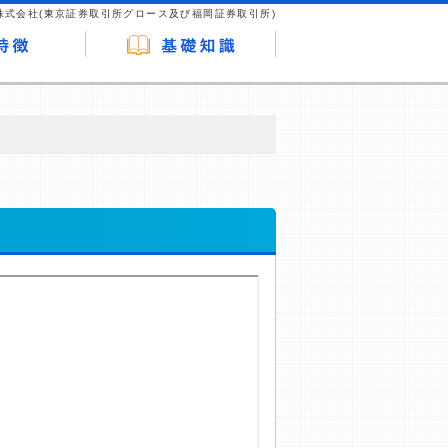
株式会社(東京証券取引所グロース及び福岡証券取引所)
が企業ホームページを訪れ、成約が発生する
はなく、当編集部の調査／ユーザーへの口コ