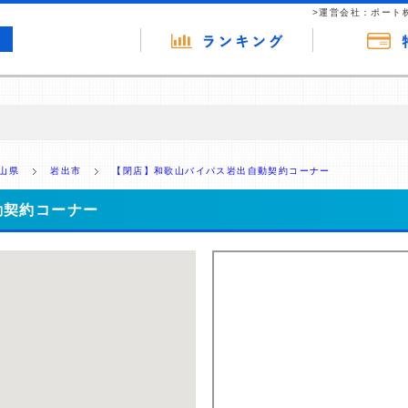
>運営会社：ポート
の広告（リンク）を含む場合があります。 これらの広告を経由して読者
るという収益モデルです。 ただし、特定の商品を根拠なくPRするもので
山県
岩出市
【閉店】和歌山バイパス岩出自動契約コーナー
報提供を行っています。
動契約コーナー