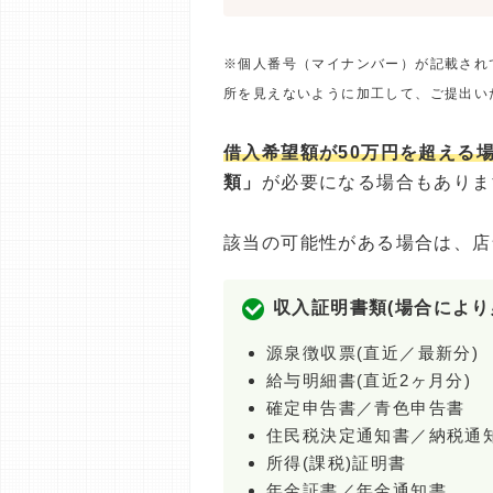
※個人番号（マイナンバー）が記載され
所を見えないように加工して、ご提出い
借入希望額が50万円を超える
類」
が必要になる場合もありま
該当の可能性がある場合は、店
収入証明書類(場合により
源泉徴収票(直近／最新分)
給与明細書(直近2ヶ月分)
確定申告書／青色申告書
住民税決定通知書／納税通
所得(課税)証明書
年金証書／年金通知書