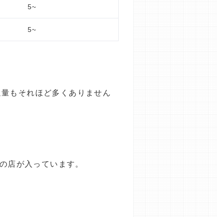
5~
5~
通量もそれほど多くありません
どの店が入っています。