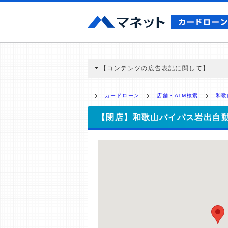
【コンテンツの広告表記に関して】
本コンテンツには、紹介している商品・商材
と弊社に対して企業から紹介報酬が支払われ
カードローン
店舗・ATM検索
和歌
ミ収集などに基づき、公平性を担保した情
>提携企業一覧
【閉店】和歌山バイパス岩出自