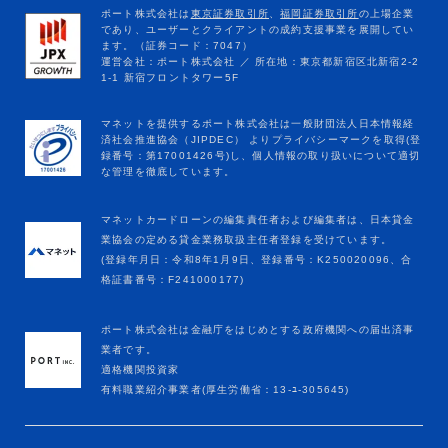
マネットカードローンの編集責任者および編集者は、日本貸金
業協会の定める貸金業務取扱主任者登録を受けています。
(登録年月日：令和8年1月9日、登録番号：K250020096、合
格証書番号：F241000177)
ポート株式会社は金融庁をはじめとする政府機関への届出済事
業者です。
適格機関投資家
有料職業紹介事業者(厚生労働省：13-ﾕ-305645)