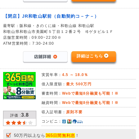
【閉店】JR和歌山駅前（自動契約コ－ナ－）
最寄駅：阪和線・きのくに線・和歌山線 和歌山駅
和歌山県和歌山市美園町５丁目１２番２号 ヰゲタビル１Ｆ
店舗営業時間：09:00~22:00※
ATM営業時間：7:30-24:00
詳細はこちら
実質年率：
4.5 ～ 18.0％
借入限度額：
最大 500万円
審査時間：
Webで最短8分融資も可能！※
融資時間：
Webで最短8分融資も可能！※
収入証明書：
原則不要
3.8
評価 :
コンビニ：
50万円以上なら
365日間無利息
！