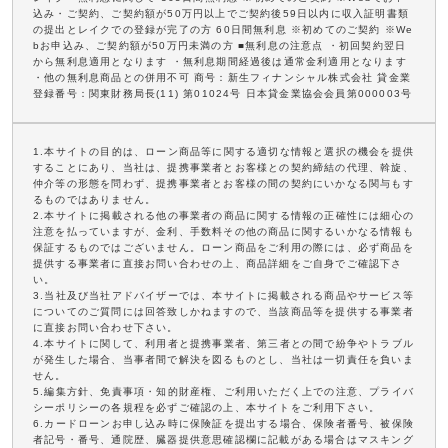
込み・ご契約、ご契約額が50万円以上でご契約後59日以内に収入証明書類
の提出とレイクでの登録が完了の方 60日間無利息 ※初めてのご契約 ※We
bお申込み、ご契約額が50万円未満の方 ■無利息の注意点 ・初回契約翌日
から無利息適用となります ・無利息期間経過後は通常金利適用となります
・他の無利息商品との併用不可 商号：新生フィナンシャル株式会社 貸金業
登録番号：関東財務局長(11) 第01024号 日本貸金業協会会員第000003号
1.本サイトの目的は、ローン商品等に関する適切な情報と選択の機会を提供
することにあり、当社は、提携事業者とお客様との契約締結の代理、斡旋、
仲介等の形態を問わず、提携事業者とお客様の間の契約にいかなる関与もす
るものではありません。
2.本サイトに掲載される他の事業者の商品に関する情報の正確性には細心の
注意を払っていますが、金利、手数料その他の商品に関するいかなる情報も
保証するものではございません。ローン商品をご利用の際には、必ず商品を
提供する事業者に直接お問い合わせの上、商品詳細をご自身でご確認下さ
い。
3.当社及び当社アドバイザーでは、本サイトに掲載される商品やサービス等
についてのご質問には回答致しかねますので、当該商品等を提供する事業者
に直接お問い合わせ下さい。
4.本サイトに関して、利用者と提携事業者、第三者との間で紛争やトラブル
が発生した場合、当事者間で解決を図るものとし、当社は一切責任を負いま
せん。
5.編集方針、免責事項・知的財産権、ご利用いただく上での注意、プライバ
シーポリシーの各規程を必ずご確認の上、本サイトをご利用下さい。
6.カードローンお申し込み時に保険証を提出する場合、保険者番号、被保険
者記号・番号、通院歴、臓器提供意思確認欄に記載がある場合はマスキング