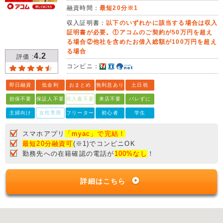
融資時間：
最短20分※1
収入証明書：
以下のいずれかに該当する場合は収入
証明書が必要。①アコムのご契約が50万円を超え
る場合②他社を含めたお借入総額が100万円を超え
る場合
4.2
評価 :
コンビニ：
即日融資
低金利
おまとめ
無利息あり
土日祝
担保不要
保証人不要
収入書不要
来店不要
バレずに
主婦向け
女性専用
フリーター
初心者
学生
スマホアプリ
「myac」で完結！
最短20分融資可
(※1)でコンビニOK
勤務先への在籍確認の電話が
100%なし
！
詳細はこちら