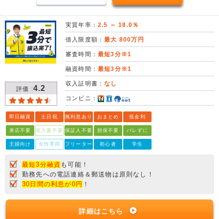
実質年率：
2.5 ～ 18.0％
借入限度額：
最大 800万円
審査時間：
最短3分※1
融資時間：
最短3分※1
収入証明書：
なし
4.2
評価 :
コンビニ：
即日融資
土日祝
無利息あり
おまとめ
低金利
来店不要
収入書不要
保証人不要
担保不要
バレずに
主婦向け
女性専用
フリーター
初心者
学生
最短3分融資
も可能！
勤務先への電話連絡＆郵送物は原則なし！
30日間の利息が0円
！
詳細はこちら