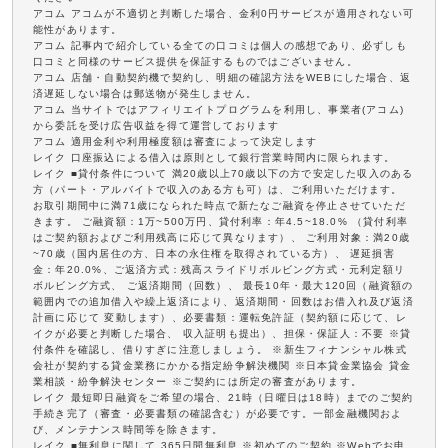
アコム アコムが不適切と判断した場合、金利0円サービスが適用されない可
能性があります。
アコム 記事内で紹介している全ての口コミは個人の感想であり、必ずしも
口コミと同様のサービス提供を保証するものではございません。
アコム 店舗・自動契約機で契約し、明細の確認方法をWEBにした場合、返
済遅延しない場合は郵送物が発生しません。
アコム 当サイトではアフィリエイトプログラムを利用し、事業者(アコム)
から委託を受け広告収益を得て運営しております
アコム 適用金利や利用極度額は審査によって決定します
レイク 口座振込による借入は原則として銀行営業時間内に限られます。
レイク ■貸付条件について 満20歳以上70歳以下の方で安定した収入のある
方（パート・アルバイトで収入のある方も可）は、ご利用いただけます。
お取引期間中に満71歳になられた時点で新たなご融資を停止させていただ
きます。 ご融資額：1万~500万円、貸付利率：年4.5~18.0% （貸付利率
はご契約額およびご利用残高に応じて異なります）、 ご利用対象：満20歳
~70歳（国内居住の方、日本の永住権を取得されている方）、 遅延損害
金：年20.0%、ご返済方式：残高スライドリボルビング方式・元利定額リ
ボルビング方式、 ご返済期間（回数）、 最長10年・最大120回（融資額の
範囲内での追加借入や繰上返済により、返済期間・回数はお借入れ及び返済
計画に応じて 変動します）、必要書類：運転免許証（契約額に応じて、レ
イクが必要と判断した場合、 収入証明も提出）、担保・保証人：不要 ※貸
付条件を確認し、借りすぎに注意しましょう。 ※新生フィナンシャル株式
会社が契約する貸金業務にかかる指定紛争解決機関 ※日本貸金業協会 貸金
業相談・紛争解決センター ※ご契約には所定の審査があります。
レイク 最短即日融資をご希望の場合、21時（日曜日は18時）までのご契約
手続き完了（審査・必要書類の確認含む）が必要です。一部金融機関およ
び、メンテナンス時間等を除きます。
レイク ■無利息に関して 365日間無利息 ※初めてのご契約 ※Webでお申