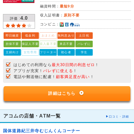
融資時間：
最短9分
収入証明書：
原則不要
4.0
評価 :
コンビニ：
即日融資
低金利
おまとめ
無利息あり
土日祝
担保不要
保証人不要
収入書不要
来店不要
バレずに
主婦向け
女性専用
フリーター
初心者
学生
はじめての利用なら
最大30日間の利息ゼロ
！
アプリが充実！
バレずに使える
！
電話や郵送物に配慮！
顧客満足度が高い
！
詳細はこちら
アコムの店舗・ATM一覧
口コミ・詳細
国体道路紀三井寺むじんくんコーナー