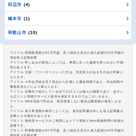
田辺市
(4)
橋本市
(1)
和歌山市
(10)
アイフル 利用限度額が50万円超、且つ他社を含めた借入総額100万円超の
場合収入証明必要
アイフル 申し込みの状況によっては、希望に沿った融資を得られない可能
性があります。
アイフル 主婦・フリーターといった方は、安定収入がある方のみが対象と
なります。
アイフル ※申込手続き完了時点から計測した最短時間であり、申込時間や
審査状況などにより異なります。
アイフル 記事内で紹介している全ての口コミは個人の感想であり、必ずし
も口コミと同様のサービス提供を保証するものではございません。
アイフル WEB完結で申込み、返済遅延しない場合は郵送物が発生しませ
ん。
アイフル 借入希望額や条件によっては、身分証明書以外にも収入証明書が
必要となる場合があります。
プロミス 無利息サービスのご利用にはメアド登録とWeb明細利用の登録が
必要です。
プロミス 利用限度額が50万円超、且つ他社を含めた借入総額100万円超の
場合収入証明必要