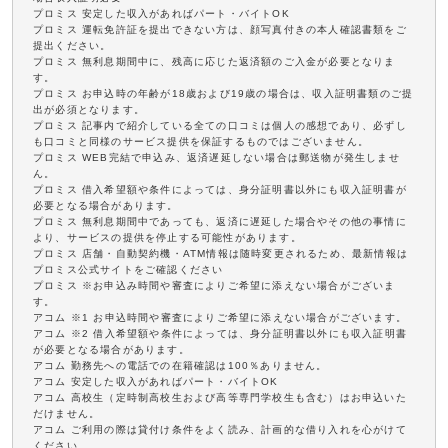
プロミス 安定した収入があればパート・バイトOK
プロミス 運転免許証を提出できない方は、顔写真付きの本人確認書類をご
提出ください。
プロミス 無利息期間中に、残高に応じた返済額のご入金が必要となりま
す。
プロミス お申込時の年齢が18歳および19歳の場合は、収入証明書類のご提
出が必須となります。
プロミス 記事内で紹介している全ての口コミは個人の感想であり、必ずし
も口コミと同様のサービス提供を保証するものではございません。
プロミス WEB完結で申込み、返済遅延しない場合は郵送物が発生しませ
ん。
プロミス 借入希望額や条件によっては、身分証明書以外にも収入証明書が
必要となる場合があります。
プロミス 無利息期間中であっても、返済に遅延した場合やその他の事情に
より、サービスの提供を停止する可能性があります。
プロミス 店舗・自動契約機・ATM情報は随時変更されるため、最新情報は
プロミス公式サイトをご確認ください
プロミス ※お申込み時間や審査によりご希望に添えない場合がございま
す。
アコム ※1 お申込時間や審査によりご希望に添えない場合がございます。
アコム ※2 借入希望額や条件によっては、身分証明書以外にも収入証明書
が必要となる場合があります。
アコム 勤務先への電話での在籍確認は100％ありません。
アコム 安定した収入があればパート・バイトOK
アコム 高校生（定時制高校生および高等専門学校生も含む）はお申込いた
だけません。
アコム ご利用の際は貸付け条件をよく読み、計画的な借り入れを心がけて
ください