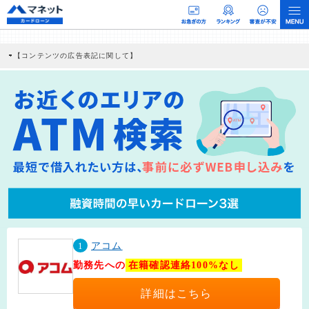
【コンテンツの広告表記に関して】
本コンテンツには、紹介している商品・商材の広告（リンク）を含む場合がありま
す。 これらの広告を経由して読者が企業ホームページを訪れ、成約が発生すると弊
社に対して企業から紹介報酬が支払われるという収益モデルです。 ただし、特定の
商品を根拠なくPRするものではなく、当編集部の調査／ユーザーへの口コミ収集な
どに基づき、公平性を担保した情報提供を行っています。
>提携企業一覧
1
アコム
勤務先への
在籍確認連絡100%なし
詳細はこちら