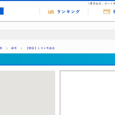
>運営会社：ポート
の広告（リンク）を含む場合があります。 これらの広告を経由して読者
るという収益モデルです。 ただし、特定の商品を根拠なくPRするもので
県
萩市
【閉店】１９１号萩店
報提供を行っています。