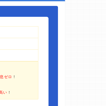
利息ゼロ
！
高い
！