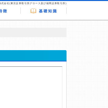
株式会社(東京証券取引所グロース及び福岡証券取引所)
が企業ホームページを訪れ、成約が発生する
はなく、当編集部の調査／ユーザーへの口コ