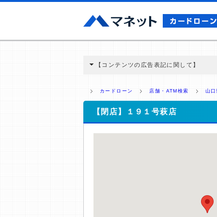
【コンテンツの広告表記に関して】
本コンテンツには、紹介している商品・商材
と弊社に対して企業から紹介報酬が支払われ
カードローン
店舗・ATM検索
山口
ミ収集などに基づき、公平性を担保した情
>提携企業一覧
【閉店】１９１号萩店