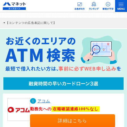
【コンテンツの広告表記に関して】
本コンテンツには、紹介している商品・商材の広告（リンク）を含む場合がありま
す。 これらの広告を経由して読者が企業ホームページを訪れ、成約が発生すると弊
社に対して企業から紹介報酬が支払われるという収益モデルです。 ただし、特定の
商品を根拠なくPRするものではなく、当編集部の調査／ユーザーへの口コミ収集な
どに基づき、公平性を担保した情報提供を行っています。
>提携企業一覧
1
アコム
勤務先への
在籍確認連絡100%なし
詳細はこちら