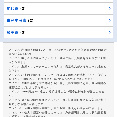
能代市
(2)
由利本荘市
(2)
横手市
(3)
アイフル 利用限度額が50万円超、且つ他社を含めた借入総額100万円超の
場合収入証明必要
アイフル 申し込みの状況によっては、希望に沿った融資を得られない可能
性があります。
アイフル 主婦・フリーターといった方は、安定収入がある方のみが対象と
なります。
アイフル 記事内で紹介している全ての口コミは個人の感想であり、必ずし
も口コミと同様のサービス提供を保証するものではございません。
アイフル ※申込手続き完了時点から計測した最短時間であり、申込時間や
審査状況などにより異なります。
アイフル WEB完結で申込み、返済遅延しない場合は郵送物が発生しませ
ん。
アイフル 借入希望額や条件によっては、身分証明書以外にも収入証明書が
必要となる場合があります。
アコム ※1 お申込時間や審査によりご希望に添えない場合がございます。
アコム ※2 借入希望額や条件によっては、身分証明書以外にも収入証明書
が必要となる場合があります。