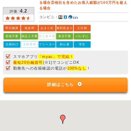
る場合②他社を含めたお借入総額が100万円を超え
る場合
4.2
評価 :
コンビニ：
即日融資
低金利
おまとめ
無利息あり
土日祝
担保不要
保証人不要
収入書不要
来店不要
バレずに
主婦向け
女性専用
フリーター
初心者
学生
スマホアプリ
「myac」で完結！
最短20分融資可
(※1)でコンビニOK
勤務先への在籍確認の電話が
100%なし
！
詳細はこちら