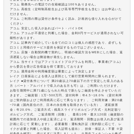
アコム 勤務先への電話での在籍確認は100％ありません。
アコム 高校生（定時制高校生および高等専門学校生も含む）はお申込いた
だけません。
アコム ご利用の際は貸付け条件をよく読み、計画的な借り入れを心がけて
ください
アコム 安定した収入があればパート・バイトOK
アコム アコムが不適切と判断した場合、金利0円サービスが適用されない可
能性があります。
アコム 記事内で紹介している全ての口コミは個人の感想であり、必ずしも
口コミと同様のサービス提供を保証するものではございません。
アコム 店舗・自動契約機で契約し、明細の確認方法をWEBにした場合、返
済遅延しない場合は郵送物が発生しません。
アコム 当サイトではアフィリエイトプログラムを利用し、事業者(アコム)
から委託を受け広告収益を得て運営しております
アコム 適用金利や利用極度額は審査によって決定します
レイク 口座振込による借入は原則として銀行営業時間内に限られます。
レイク ■貸付条件について 満20歳以上70歳以下の方で安定した収入のある
方（パート・アルバイトで収入のある方も可）は、ご利用いただけます。
お取引期間中に満71歳になられた時点で新たなご融資を停止させていただ
きます。 ご融資額：1万~500万円、貸付利率：年4.5~18.0% （貸付利率
はご契約額およびご利用残高に応じて異なります）、 ご利用対象：満20歳
~70歳（国内居住の方、日本の永住権を取得されている方）、 遅延損害
金：年20.0%、ご返済方式：残高スライドリボルビング方式・元利定額リ
ボルビング方式、 ご返済期間（回数）、 最長10年・最大120回（融資額の
範囲内での追加借入や繰上返済により、返済期間・回数はお借入れ及び返済
計画に応じて 変動します）、必要書類：運転免許証（契約額に応じて、レ
イクが必要と判断した場合、 収入証明も提出）、担保・保証人：不要 ※貸
付条件を確認し、借りすぎに注意しましょう。 ※新生フィナンシャル株式