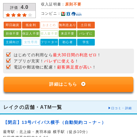
収入証明書：
原則不要
4.0
評価 :
コンビニ：
即日融資
低金利
おまとめ
無利息あり
土日祝
担保不要
保証人不要
収入書不要
来店不要
バレずに
主婦向け
女性専用
フリーター
初心者
学生
はじめての利用なら
最大30日間の利息ゼロ
！
アプリが充実！
バレずに使える
！
電話や郵送物に配慮！
顧客満足度が高い
！
詳細はこちら
レイクの店舗・ATM一覧
口コミ・詳細
【閉店】13号バイパス横手（自動契約コ－ナ－）
最寄駅：北上線・奥羽本線 横手駅（徒歩10分）