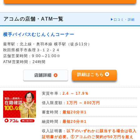
アコムの店舗・ATM一覧
口コミ・詳細
横手バイパスむじんくんコーナー
最寄駅：北上線・奥羽本線 横手駅（徒歩11分）
秋田県横手市条理３-１２-２４
店舗営業時間：9:00～21:00※
ATM営業時間：24時間
詳細はこちら
実質年率：
2.4 ～ 17.9％
借入限度額：
1万円 ～ 800万円
審査時間：
最短20分※1
融資時間：
最短20分※1
収入証明書：
以下のいずれかに該当する場合は収入
証明書が必要。①アコムのご契約が50万円を超え