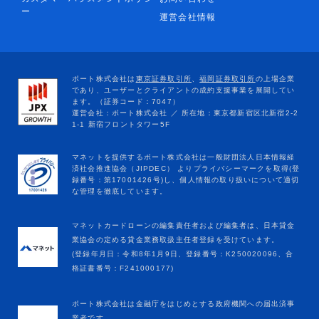
ー
運営会社情報
マネットカードローンの編集責任者および編集者は、日本貸金
業協会の定める貸金業務取扱主任者登録を受けています。
(登録年月日：令和8年1月9日、登録番号：K250020096、合
格証書番号：F241000177)
ポート株式会社は金融庁をはじめとする政府機関への届出済事
業者です。