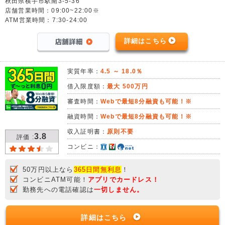
秋田県横手市駅南3-5-36
店舗営業時間：09:00~22:00※
ATM営業時間：7:30-24:00
詳細はこちら
実質年率：
4.5 ～ 18.0％
借入限度額：
最大 500万円
審査時間：
Webで最短8分融資も可能！※
融資時間：
Webで最短8分融資も可能！※
収入証明書：
原則不要
3.8
評価 :
コンビニ：
50万円以上なら
365日間無利息
！
コンビニATM可能！
アプリでカードレス！
勤務先への電話確認は
一切しません。
詳細はこちら