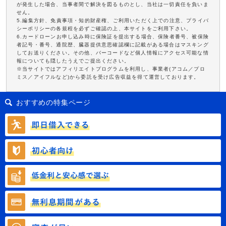
が発生した場合、当事者間で解決を図るものとし、当社は一切責任を負いま
せん。
5.編集方針、免責事項・知的財産権、ご利用いただく上での注意、プライバ
シーポリシーの各規程を必ずご確認の上、本サイトをご利用下さい。
6.カードローンお申し込み時に保険証を提出する場合、保険者番号、被保険
者記号・番号、通院歴、臓器提供意思確認欄に記載がある場合はマスキング
してお送りください。その他、バーコードなど個人情報にアクセス可能な情
報についても隠したうえでご提出ください。
※当サイトではアフィリエイトプログラムを利用し、事業者(アコム／プロ
ミス／アイフルなど)から委託を受け広告収益を得て運営しております。
おすすめの特集ページ