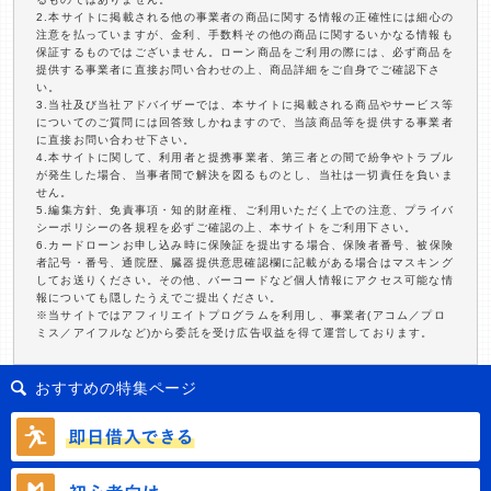
2.本サイトに掲載される他の事業者の商品に関する情報の正確性には細心の
注意を払っていますが、金利、手数料その他の商品に関するいかなる情報も
保証するものではございません。ローン商品をご利用の際には、必ず商品を
提供する事業者に直接お問い合わせの上、商品詳細をご自身でご確認下さ
い。
3.当社及び当社アドバイザーでは、本サイトに掲載される商品やサービス等
についてのご質問には回答致しかねますので、当該商品等を提供する事業者
に直接お問い合わせ下さい。
4.本サイトに関して、利用者と提携事業者、第三者との間で紛争やトラブル
が発生した場合、当事者間で解決を図るものとし、当社は一切責任を負いま
せん。
5.編集方針、免責事項・知的財産権、ご利用いただく上での注意、プライバ
シーポリシーの各規程を必ずご確認の上、本サイトをご利用下さい。
6.カードローンお申し込み時に保険証を提出する場合、保険者番号、被保険
者記号・番号、通院歴、臓器提供意思確認欄に記載がある場合はマスキング
してお送りください。その他、バーコードなど個人情報にアクセス可能な情
報についても隠したうえでご提出ください。
※当サイトではアフィリエイトプログラムを利用し、事業者(アコム／プロ
ミス／アイフルなど)から委託を受け広告収益を得て運営しております。
おすすめの特集ページ