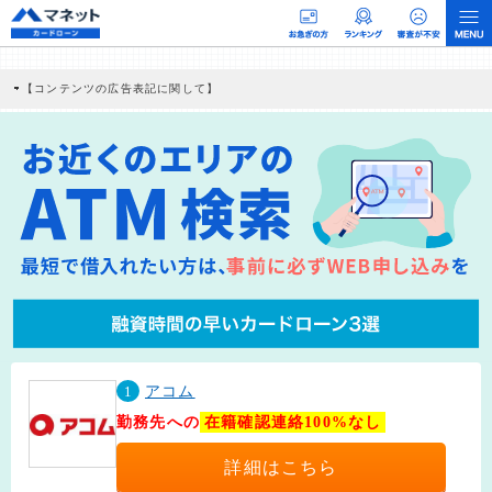
【コンテンツの広告表記に関して】
本コンテンツには、紹介している商品・商材の広告（リンク）を含む場合がありま
す。 これらの広告を経由して読者が企業ホームページを訪れ、成約が発生すると弊
社に対して企業から紹介報酬が支払われるという収益モデルです。 ただし、特定の
商品を根拠なくPRするものではなく、当編集部の調査／ユーザーへの口コミ収集な
どに基づき、公平性を担保した情報提供を行っています。
>提携企業一覧
1
アコム
勤務先への
在籍確認連絡100%なし
詳細はこちら