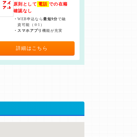
原則として
電話
での在籍
確認なし
・
WEB申込なら
最短9分
で融
資可能（※1）
・
スマホアプリ
機能が充実
詳細はこちら