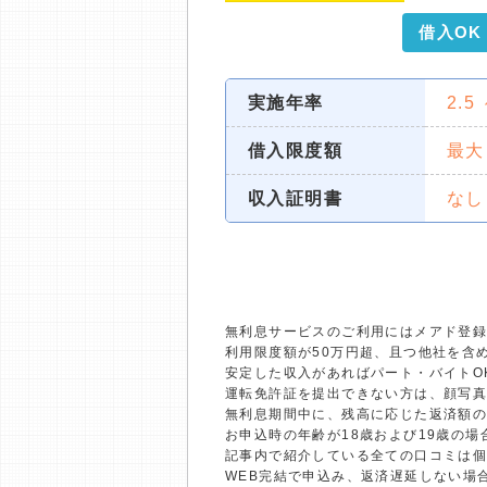
借入OK
実施年率
2.5
借入限度額
最大
収入証明書
なし
無利息サービスのご利用にはメアド登録
利用限度額が50万円超、且つ他社を含
安定した収入があればパート・バイトO
運転免許証を提出できない方は、顔写
無利息期間中に、残高に応じた返済額
お申込時の年齢が18歳および19歳の
記事内で紹介している全ての口コミは
WEB完結で申込み、返済遅延しない場