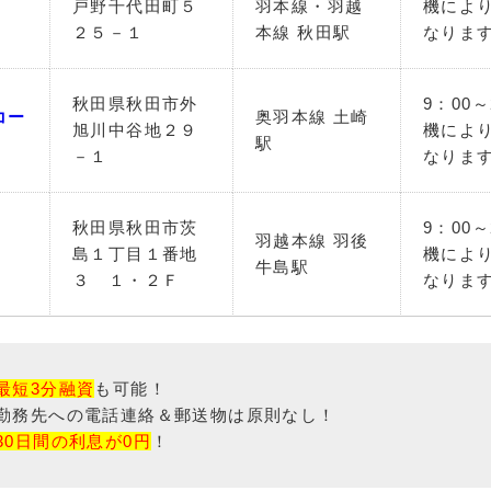
戸野千代田町５
羽本線・羽越
機によ
２５－１
本線 秋田駅
なりま
秋田県秋田市外
9：00
コー
奥羽本線 土崎
旭川中谷地２９
機によ
駅
－１
なりま
秋田県秋田市茨
9：00
羽越本線 羽後
島１丁目１番地
機によ
牛島駅
３ １・２Ｆ
なりま
最短3分融資
も可能！
勤務先への電話連絡＆郵送物は原則なし！
30日間の利息が0円
！