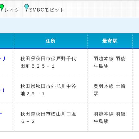
レイク
SMBCモビット
住所
最寄駅
－ナ
秋田県秋田市保戸野千代
羽越本線 羽後
田町５２５－１
牛島駅
秋田県秋田市外旭川中谷
奥羽本線 土崎
－）
地２９－１
駅
ナ
秋田県秋田市楢山川口境
羽越本線 羽後
６－２
牛島駅