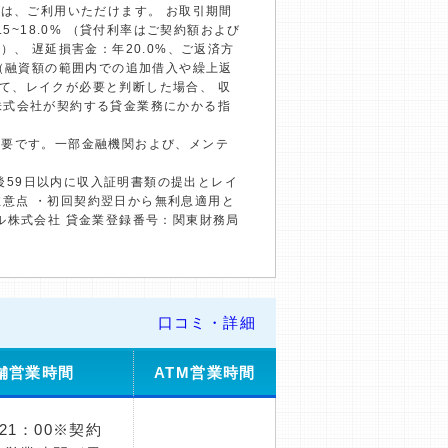
）は、ご利用いただけます。 お取引期間
~18.0% （貸付利率はご契約額および
、 遅延損害金：年20.0%、ご返済方
回（融資額の範囲内での追加借入や繰上返
て、レイクが必要と判断した場合、 収
株式会社が契約する貸金業務にかかる指
必要です。一部金融機関および、メンテ
約後59日以内に収入証明書類の提出とレイ
の注意点 ・初回契約翌日から無利息適用と
ル株式会社 貸金業登録番号：関東財務局
口コミ・詳細
舗営業時間
ATM営業時間
～21：00※契約