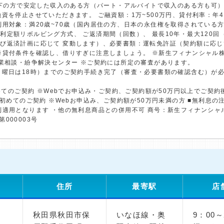
歳以下の方で安定した収入のある方（パート・アルバイトで収入のある方も可
資を停止させていただきます。 ご融資額：1万~500万円、貸付利率：年4.5
用対象：満20歳~70歳（国内居住の方、日本の永住権を取得されている方）
利定額リボルビング方式、 ご返済期間（回数）、 最長10年・最大120
び返済計画に応じて 変動します）、必要書類：運転免許証（契約額に応じ
※貸付条件を確認し、借りすぎに注意しましょう。 ※新生フィナンシャル
金業相談・紛争解決センター ※ご契約には所定の審査があります。
日曜日は18時）までのご契約手続き完了（審査・必要書類の確認含む）が
初めてのご契約 ※Webでお申込み・ご契約、ご契約額が50万円以上でご契
※初めてのご契約 ※Webお申込み、ご契約額が50万円未満の方 ■無利息
利適用となります ・他の無利息商品との併用不可 商号：新生フィナンシャ
第000003号
住所
最寄駅
店
秋田県秋田市保
いなほ線・奥
9：00