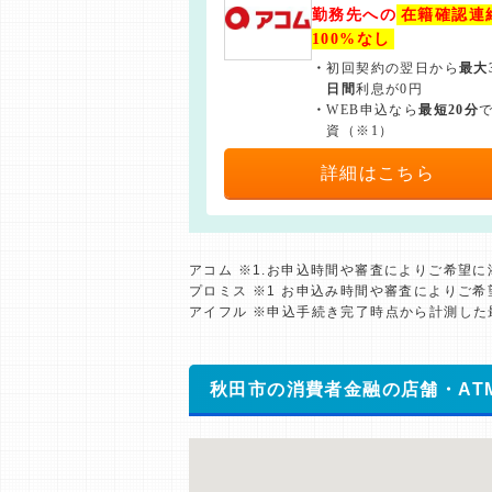
勤務先への
在籍確認連
100%なし
・
初回契約の翌日から
最大
日間
利息が0円
・
WEB申込なら
最短20分
資（※1）
詳細はこちら
アコム ※1.お申込時間や審査によりご希望
プロミス ※1 お申込み時間や審査によりご
アイフル ※申込手続き完了時点から計測し
秋田市の消費者金融の店舗・AT