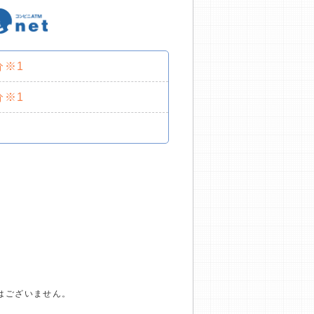
分※1
分※1
はございません。