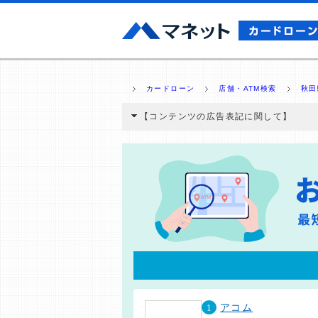
カードローン
店舗・ATM検索
秋田
【コンテンツの広告表記に関して】
本コンテンツには、紹介している商品・商材
と弊社に対して企業から紹介報酬が支払われ
ミ収集などに基づき、公平性を担保した情
>提携企業一覧
1
アコム