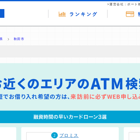
>運営会社：ポート
県
秋田市
の広告（リンク）を含む場合があります。 これらの広告を経由して読者
るという収益モデルです。 ただし、特定の商品を根拠なくPRするもので
報提供を行っています。
2
プロミス