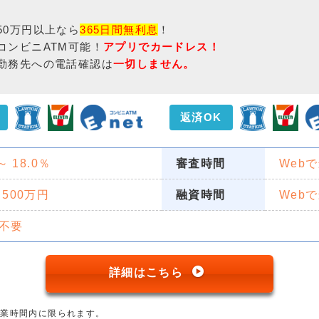
50万円以上なら
365日間無利息
！
コンビニATM可能！
アプリでカードレス！
勤務先への電話確認は
一切しません。
返済OK
 ～ 18.0％
審査時間
Web
 500万円
融資時間
Web
不要
詳細はこちら
営業時間内に限られます。