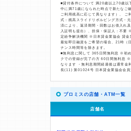
■貸付条件について 満20歳以上70
中に満71歳になられた時点で新たなご融
ご利用残高に応じて異なります）、 ご利
式：残高スライドリボルビング方式・元
済により、返済期間・回数はお借入れ及
入証明も提出）、担保・保証人：不要 
定紛争解決機関 ※日本貸金業協会 貸
最短即日融資をご希望の場合、21時（
ナンス時間等を除きます。
■無利息に関して 365日間無利息 ※
クでの登録が完了の方 60日間無利息 
なります ・無利息期間経過後は通常金
長(11) 第01024号 日本貸金業協会会員
プロミスの店舗・ATM一覧
店舗名