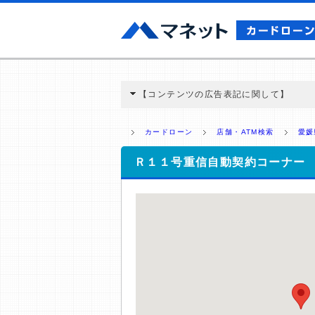
【コンテンツの広告表記に関して】
本コンテンツには、紹介している商品・商材
と弊社に対して企業から紹介報酬が支払われ
カードローン
店舗・ATM検索
愛媛
ミ収集などに基づき、公平性を担保した情
>提携企業一覧
Ｒ１１号重信自動契約コーナー