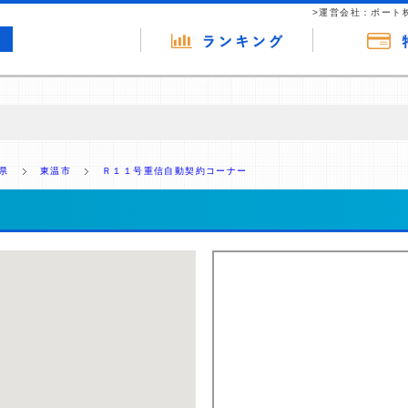
>運営会社：ポート
の広告（リンク）を含む場合があります。 これらの広告を経由して読者
るという収益モデルです。 ただし、特定の商品を根拠なくPRするもので
県
東温市
Ｒ１１号重信自動契約コーナー
報提供を行っています。