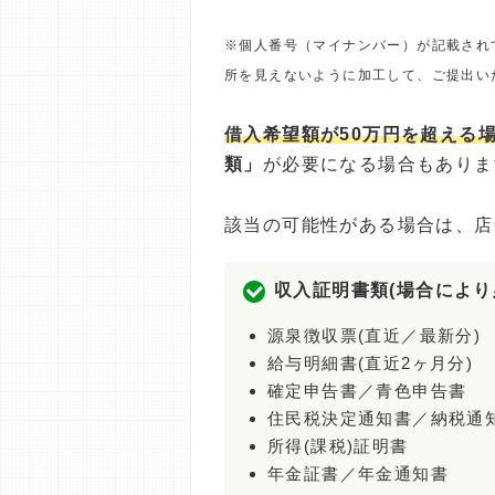
※個人番号（マイナンバー）が記載され
所を見えないように加工して、ご提出い
借入希望額が50万円を超える
類」
が必要になる場合もありま
該当の可能性がある場合は、店
収入証明書類(場合により
源泉徴収票(直近／最新分)
給与明細書(直近2ヶ月分)
確定申告書／青色申告書
住民税決定通知書／納税通
所得(課税)証明書
年金証書／年金通知書