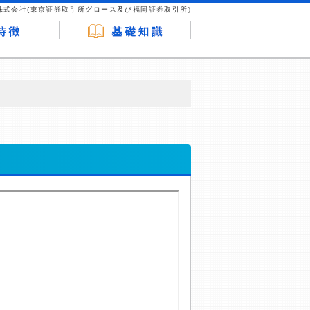
株式会社(東京証券取引所グロース及び福岡証券取引所)
が企業ホームページを訪れ、成約が発生する
はなく、当編集部の調査／ユーザーへの口コ