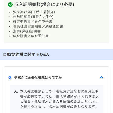
収入証明書類(場合により必要)
源泉徴収票(直近／最新分)
給与明細書(直近2ヶ月分)
確定申告書／青色申告書
住民税決定通知書／納税通知書
所得(課税)証明書
年金証書／年金通知書
自動契約機に関するQ&A
手続きに必要な書類は何ですか
Q.
本人確認書類として、運転免許証などの身分証明
書が必要です。また、借入希望額が50万円を超え
る場合・他社借入と借入希望額の合計が100万円
を超える場合は、収入証明書が必要となります。