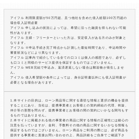
アイフル 利用限度額が50万円超、且つ他社を含めた借入総額100万円超の
場合収入証明必要
アイフル 申し込みの状況によっては、希望に沿った融資を得られない可能
性があります。
アイフル 主婦・フリーターといった方は、安定収入がある方のみが対象と
なります。
アイフル ※申込手続き完了時点から計測した最短時間であり、申込時間や
審査状況などにより異なります。
アイフル 記事内で紹介している全ての口コミは個人の感想であり、必ずし
も口コミと同様のサービス提供を保証するものではございません。
アイフル WEB完結で申込み、返済遅延しない場合は郵送物が発生しませ
ん。
アイフル 借入希望額や条件によっては、身分証明書以外にも収入証明書が
必要となる場合があります。
1.本サイトの目的は、ローン商品等に関する適切な情報と選択の機会を提供
することにあり、当社は、提携事業者とお客様との契約締結の代理、斡旋、
仲介等の形態を問わず、提携事業者とお客様の間の契約にいかなる関与もす
るものではありません。
2.本サイトに掲載される他の事業者の商品に関する情報の正確性には細心の
注意を払っていますが、金利、手数料その他の商品に関するいかなる情報も
保証するものではございません。ローン商品をご利用の際には、必ず商品を
提供する事業者に直接お問い合わせの上、商品詳細をご自身でご確認下さ