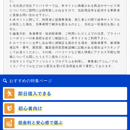
い。
3.当社及び当社アドバイザーでは、本サイトに掲載される商品やサービス等
についてのご質問には回答致しかねますので、当該商品等を提供する事業者
に直接お問い合わせ下さい。
4.本サイトに関して、利用者と提携事業者、第三者との間で紛争やトラブル
が発生した場合、当事者間で解決を図るものとし、当社は一切責任を負いま
せん。
5.編集方針、免責事項・知的財産権、ご利用いただく上での注意、プライバ
シーポリシーの各規程を必ずご確認の上、本サイトをご利用下さい。
6.カードローンお申し込み時に保険証を提出する場合、保険者番号、被保険
者記号・番号、通院歴、臓器提供意思確認欄に記載がある場合はマスキング
してお送りください。その他、バーコードなど個人情報にアクセス可能な情
報についても隠したうえでご提出ください。
※当サイトではアフィリエイトプログラムを利用し、事業者(アコム／プロ
ミス／アイフルなど)から委託を受け広告収益を得て運営しております。
おすすめの特集ページ