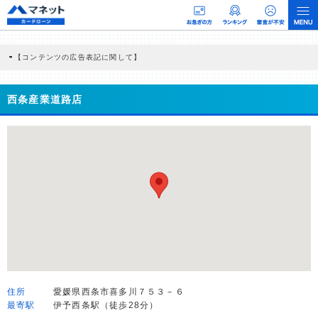
【コンテンツの広告表記に関して】
本コンテンツには、紹介している商品・商材の広告（リンク）を含む場合がありま
す。 これらの広告を経由して読者が企業ホームページを訪れ、成約が発生すると弊
社に対して企業から紹介報酬が支払われるという収益モデルです。 ただし、特定の
西条産業道路店
商品を根拠なくPRするものではなく、当編集部の調査／ユーザーへの口コミ収集な
どに基づき、公平性を担保した情報提供を行っています。
>提携企業一覧
住所
愛媛県西条市喜多川７５３－６
最寄駅
伊予西条駅（徒歩28分）