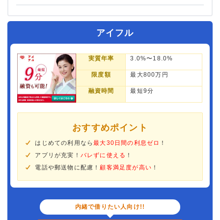
アイフル
実質年率
3.0%〜18.0%
限度額
最大800万円
融資時間
最短9分
おすすめポイント
はじめての利用なら
最大30日間の利息ゼロ
！
アプリが充実！
バレずに使える
！
電話や郵送物に配慮！
顧客満足度が高い
！
内緒で借りたい人向け!!