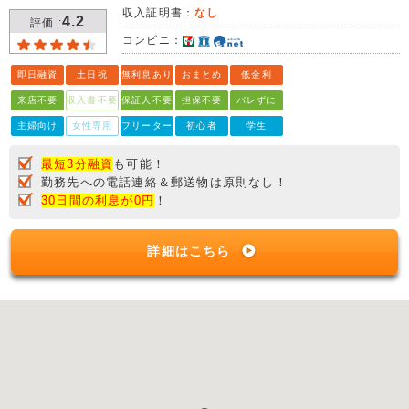
収入証明書：
なし
4.2
評価 :
コンビニ：
即日融資
土日祝
無利息あり
おまとめ
低金利
来店不要
収入書不要
保証人不要
担保不要
バレずに
主婦向け
女性専用
フリーター
初心者
学生
最短3分融資
も可能！
勤務先への電話連絡＆郵送物は原則なし！
30日間の利息が0円
！
詳細はこちら