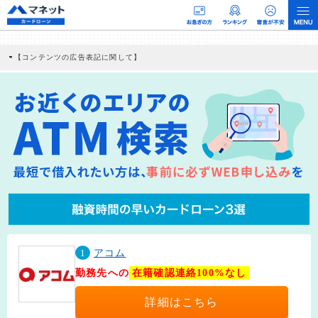
【コンテンツの広告表記に関して】
本コンテンツには、紹介している商品・商材の広告（リンク）を含む場合がありま
す。 これらの広告を経由して読者が企業ホームページを訪れ、成約が発生すると弊
社に対して企業から紹介報酬が支払われるという収益モデルです。 ただし、特定の
商品を根拠なくPRするものではなく、当編集部の調査／ユーザーへの口コミ収集な
どに基づき、公平性を担保した情報提供を行っています。
>提携企業一覧
1
アコム
勤務先への
在籍確認連絡100%なし
詳細はこちら