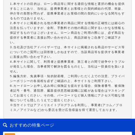
1.本サイトの目的は、ローン商品等に関する適切な情報と選択の機会を提供
することにあり、当社は、提携事業者とお客様との契約締結の代理、斡旋、
仲介等の形態を問わず、提携事業者とお客様の間の契約にいかなる関与もす
るものではありません。
2.本サイトに掲載される他の事業者の商品に関する情報の正確性には細心の
注意を払っていますが、金利、手数料その他の商品に関するいかなる情報も
保証するものではございません。ローン商品をご利用の際には、必ず商品を
提供する事業者に直接お問い合わせの上、商品詳細をご自身でご確認下さ
い。
3.当社及び当社アドバイザーでは、本サイトに掲載される商品やサービス等
についてのご質問には回答致しかねますので、当該商品等を提供する事業者
に直接お問い合わせ下さい。
4.本サイトに関して、利用者と提携事業者、第三者との間で紛争やトラブル
が発生した場合、当事者間で解決を図るものとし、当社は一切責任を負いま
せん。
5.編集方針、免責事項・知的財産権、ご利用いただく上での注意、プライバ
シーポリシーの各規程を必ずご確認の上、本サイトをご利用下さい。
6.カードローンお申し込み時に保険証を提出する場合、保険者番号、被保険
者記号・番号、通院歴、臓器提供意思確認欄に記載がある場合はマスキング
してお送りください。その他、バーコードなど個人情報にアクセス可能な情
報についても隠したうえでご提出ください。
※当サイトではアフィリエイトプログラムを利用し、事業者(アコム／プロ
ミス／アイフルなど)から委託を受け広告収益を得て運営しております。
おすすめの特集ページ