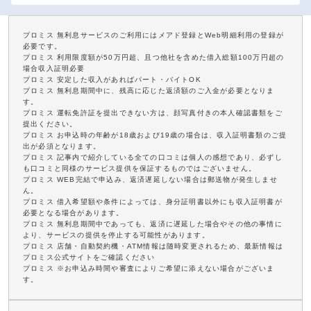
プロミス 無利息サービスのご利用にはメアド登録とWeb明細利用の登録が
必要です。
プロミス 利用限度額が50万円超、且つ他社を含めた借入総額100万円超の
場合収入証明必要
プロミス 安定した収入があればパート・バイトOK
プロミス 無利息期間中に、残高に応じた返済額のご入金が必要となりま
す。
プロミス 運転免許証を提出できない方は、顔写真付きの本人確認書類をご
提出ください。
プロミス お申込時の年齢が18歳および19歳の場合は、収入証明書類のご提
出が必須となります。
プロミス 記事内で紹介している全ての口コミは個人の感想であり、必ずし
も口コミと同様のサービス提供を保証するものではございません。
プロミス WEB完結で申込み、返済遅延しない場合は郵送物が発生しませ
ん。
プロミス 借入希望額や条件によっては、身分証明書以外にも収入証明書が
必要となる場合があります。
プロミス 無利息期間中であっても、返済に遅延した場合やその他の事情に
より、サービスの提供を停止する可能性があります。
プロミス 店舗・自動契約機・ATM情報は随時変更されるため、最新情報は
プロミス公式サイトをご確認ください
プロミス ※お申込み時間や審査によりご希望に添えない場合がございま
す。