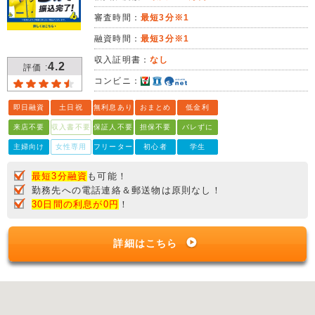
審査時間：
最短3分※1
融資時間：
最短3分※1
収入証明書：
なし
4.2
評価 :
コンビニ：
即日融資
土日祝
無利息あり
おまとめ
低金利
来店不要
収入書不要
保証人不要
担保不要
バレずに
主婦向け
女性専用
フリーター
初心者
学生
最短3分融資
も可能！
勤務先への電話連絡＆郵送物は原則なし！
30日間の利息が0円
！
詳細はこちら