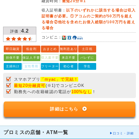
融資時間：
最短20分※1
収入証明書：
以下のいずれかに該当する場合は収入
証明書が必要。①アコムのご契約が50万円を超え
る場合②他社を含めたお借入総額が100万円を超え
る場合
4.2
評価 :
コンビニ：
即日融資
低金利
おまとめ
無利息あり
土日祝
担保不要
保証人不要
収入書不要
来店不要
バレずに
主婦向け
女性専用
フリーター
初心者
学生
スマホアプリ
「myac」で完結！
最短20分融資可
(※1)でコンビニOK
勤務先への在籍確認の電話が
100%なし
！
詳細はこちら
プロミスの店舗・ATM一覧
口コミ・詳細