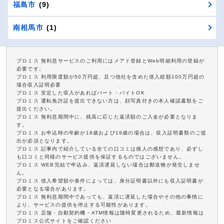
福島市
(9)
南相馬市
(1)
プロミス 無利息サービスのご利用にはメアド登録とWeb明細利用の登録が
必要です。
プロミス 利用限度額が50万円超、且つ他社を含めた借入総額100万円超の
場合収入証明必要
プロミス 安定した収入があればパート・バイトOK
プロミス 運転免許証を提出できない方は、顔写真付きの本人確認書類をご
提出ください。
プロミス 無利息期間中に、残高に応じた返済額のご入金が必要となりま
す。
プロミス お申込時の年齢が18歳および19歳の場合は、収入証明書類のご提
出が必須となります。
プロミス 記事内で紹介している全ての口コミは個人の感想であり、必ずし
も口コミと同様のサービス提供を保証するものではございません。
プロミス WEB完結で申込み、返済遅延しない場合は郵送物が発生しませ
ん。
プロミス 借入希望額や条件によっては、身分証明書以外にも収入証明書が
必要となる場合があります。
プロミス 無利息期間中であっても、返済に遅延した場合やその他の事情に
より、サービスの提供を停止する可能性があります。
プロミス 店舗・自動契約機・ATM情報は随時変更されるため、最新情報は
プロミス公式サイトをご確認ください