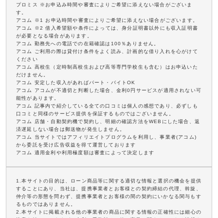
プロミス ※お申込み時間や審査によりご希望に添えない場合がございま
す。
アコム ※1 お申込時間や審査によりご希望に添えない場合がございます。
アコム ※2 借入希望額や条件によっては、身分証明書以外にも収入証明書
が必要となる場合があります。
アコム 勤務先への電話での在籍確認は100％ありません。
アコム ご利用の際は貸付け条件をよく読み、計画的な借り入れを心がけて
ください
アコム 高校生（定時制高校生および高等専門学校生も含む）はお申込いた
だけません。
アコム 安定した収入があればパート・バイトOK
アコム アコムが不適切と判断した場合、金利0円サービスが適用されない可
能性があります。
アコム 記事内で紹介している全ての口コミは個人の感想であり、必ずしも
口コミと同様のサービス提供を保証するものではございません。
アコム 店舗・自動契約機で契約し、明細の確認方法をWEBにした場合、返
済遅延しない場合は郵送物が発生しません。
アコム 当サイトではアフィリエイトプログラムを利用し、事業者(アコム)
から委託を受け広告収益を得て運営しております
アコム 適用金利や利用極度額は審査によって決定します
1.本サイトの目的は、ローン商品等に関する適切な情報と選択の機会を提供
することにあり、当社は、提携事業者とお客様との契約締結の代理、斡旋、
仲介等の形態を問わず、提携事業者とお客様の間の契約にいかなる関与もす
るものではありません。
2.本サイトに掲載される他の事業者の商品に関する情報の正確性には細心の