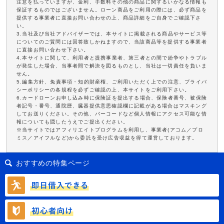
注意を払っていますが、金利、手数料その他の商品に関するいかなる情報も
保証するものではございません。ローン商品をご利用の際には、必ず商品を
提供する事業者に直接お問い合わせの上、商品詳細をご自身でご確認下さ
い。
3.当社及び当社アドバイザーでは、本サイトに掲載される商品やサービス等
についてのご質問には回答致しかねますので、当該商品等を提供する事業者
に直接お問い合わせ下さい。
4.本サイトに関して、利用者と提携事業者、第三者との間で紛争やトラブル
が発生した場合、当事者間で解決を図るものとし、当社は一切責任を負いま
せん。
5.編集方針、免責事項・知的財産権、ご利用いただく上での注意、プライバ
シーポリシーの各規程を必ずご確認の上、本サイトをご利用下さい。
6.カードローンお申し込み時に保険証を提出する場合、保険者番号、被保険
者記号・番号、通院歴、臓器提供意思確認欄に記載がある場合はマスキング
してお送りください。その他、バーコードなど個人情報にアクセス可能な情
報についても隠したうえでご提出ください。
※当サイトではアフィリエイトプログラムを利用し、事業者(アコム／プロ
ミス／アイフルなど)から委託を受け広告収益を得て運営しております。
おすすめの特集ページ