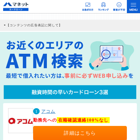
【コンテンツの広告表記に関して】
本コンテンツには、紹介している商品・商材の広告（リンク）を含む場合がありま
す。 これらの広告を経由して読者が企業ホームページを訪れ、成約が発生すると弊
社に対して企業から紹介報酬が支払われるという収益モデルです。 ただし、特定の
商品を根拠なくPRするものではなく、当編集部の調査／ユーザーへの口コミ収集な
どに基づき、公平性を担保した情報提供を行っています。
>提携企業一覧
1
アコム
勤務先への
在籍確認連絡100%なし
詳細はこちら