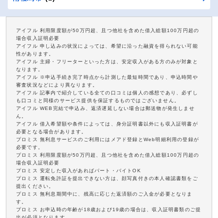
アイフル 利用限度額が50万円超、且つ他社を含めた借入総額100万円超の
場合収入証明必要
アイフル 申し込みの状況によっては、希望に沿った融資を得られない可能
性があります。
アイフル 主婦・フリーターといった方は、安定収入がある方のみが対象と
なります。
アイフル ※申込手続き完了時点から計測した最短時間であり、申込時間や
審査状況などにより異なります。
アイフル 記事内で紹介している全ての口コミは個人の感想であり、必ずし
も口コミと同様のサービス提供を保証するものではございません。
アイフル WEB完結で申込み、返済遅延しない場合は郵送物が発生しませ
ん。
アイフル 借入希望額や条件によっては、身分証明書以外にも収入証明書が
必要となる場合があります。
プロミス 無利息サービスのご利用にはメアド登録とWeb明細利用の登録が
必要です。
プロミス 利用限度額が50万円超、且つ他社を含めた借入総額100万円超の
場合収入証明必要
プロミス 安定した収入があればパート・バイトOK
プロミス 運転免許証を提出できない方は、顔写真付きの本人確認書類をご
提出ください。
プロミス 無利息期間中に、残高に応じた返済額のご入金が必要となりま
す。
プロミス お申込時の年齢が18歳および19歳の場合は、収入証明書類のご提
出が必須となります。