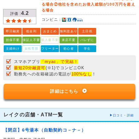
る場合②他社を含めたお借入総額が100万円を超え
る場合
4.2
評価 :
コンビニ：
即日融資
低金利
おまとめ
無利息あり
土日祝
担保不要
保証人不要
収入書不要
来店不要
バレずに
主婦向け
女性専用
フリーター
初心者
学生
スマホアプリ
「myac」で完結！
最短20分融資可
(※1)でコンビニOK
勤務先への在籍確認の電話が
100%なし
！
詳細はこちら
レイクの店舗・ATM一覧
口コミ・詳細
【閉店】6号湯本（自動契約コ－ナ－）