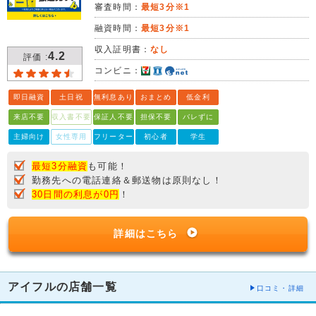
審査時間：
最短3分※1
融資時間：
最短3分※1
収入証明書：
なし
4.2
評価 :
コンビニ：
即日融資
土日祝
無利息あり
おまとめ
低金利
来店不要
収入書不要
保証人不要
担保不要
バレずに
主婦向け
女性専用
フリーター
初心者
学生
最短3分融資
も可能！
勤務先への電話連絡＆郵送物は原則なし！
30日間の利息が0円
！
詳細はこちら
アイフルの店舗一覧
口コミ・詳細