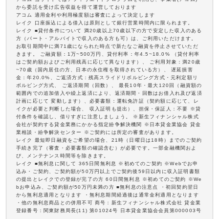
から委託を受け広告収益を得て運営しております
アコム 適用金利や利用極度額は審査によって決定します
レイク 口座振込による借入は原則として銀行営業時間内に限られます。
レイク ■貸付条件について 満20歳以上70歳以下の方で安定した収入のある
方（パート・アルバイトで収入のある方も可）は、ご利用いただけます。
お取引期間中に満71歳になられた時点で新たなご融資を停止させていただ
きます。 ご融資額：1万~500万円、貸付利率：年4.5~18.0% （貸付利率
はご契約額およびご利用残高に応じて異なります）、 ご利用対象：満20歳
~70歳（国内居住の方、日本の永住権を取得されている方）、 遅延損害
金：年20.0%、ご返済方式：残高スライドリボルビング方式・元利定額リ
ボルビング方式、 ご返済期間（回数）、 最長10年・最大120回（融資額の
範囲内での追加借入や繰上返済により、返済期間・回数はお借入れ及び返済
計画に応じて 変動します）、必要書類：運転免許証（契約額に応じて、レ
イクが必要と判断した場合、 収入証明も提出）、担保・保証人：不要 ※貸
付条件を確認し、借りすぎに注意しましょう。 ※新生フィナンシャル株式
会社が契約する貸金業務にかかる指定紛争解決機関 ※日本貸金業協会 貸金
業相談・紛争解決センター ※ご契約には所定の審査があります。
レイク 最短即日融資をご希望の場合、21時（日曜日は18時）までのご契約
手続き完了（審査・必要書類の確認含む）が必要です。一部金融機関およ
び、メンテナンス時間等を除きます。
レイク ■無利息に関して 365日間無利息 ※初めてのご契約 ※Webでお申
込み・ご契約、ご契約額が50万円以上でご契約後59日以内に収入証明書類
の提出とレイクでの登録が完了の方 60日間無利息 ※初めてのご契約 ※We
bお申込み、ご契約額が50万円未満の方 ■無利息の注意点 ・初回契約翌日
から無利息適用となります ・無利息期間経過後は通常金利適用となります
・他の無利息商品との併用不可 商号：新生フィナンシャル株式会社 貸金業
登録番号：関東財務局長(11) 第01024号 日本貸金業協会会員第000003号