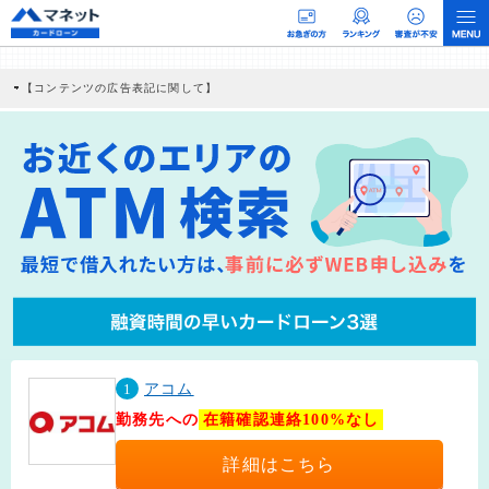
【コンテンツの広告表記に関して】
本コンテンツには、紹介している商品・商材の広告（リンク）を含む場合がありま
す。 これらの広告を経由して読者が企業ホームページを訪れ、成約が発生すると弊
社に対して企業から紹介報酬が支払われるという収益モデルです。 ただし、特定の
商品を根拠なくPRするものではなく、当編集部の調査／ユーザーへの口コミ収集な
どに基づき、公平性を担保した情報提供を行っています。
>提携企業一覧
1
アコム
勤務先への
在籍確認連絡100%なし
詳細はこちら