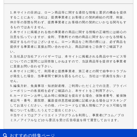
1.本サイトの目的は、ローン商品等に関する適切な情報と選択の機会を提供
することにあり、当社は、提携事業者とお客様との契約締結の代理、斡旋、
仲介等の形態を問わず、提携事業者とお客様の間の契約にいかなる関与もす
るものではありません。
2.本サイトに掲載される他の事業者の商品に関する情報の正確性には細心の
注意を払っていますが、金利、手数料その他の商品に関するいかなる情報も
保証するものではございません。ローン商品をご利用の際には、必ず商品を
提供する事業者に直接お問い合わせの上、商品詳細をご自身でご確認下さ
い。
3.当社及び当社アドバイザーでは、本サイトに掲載される商品やサービス等
についてのご質問には回答致しかねますので、当該商品等を提供する事業者
に直接お問い合わせ下さい。
4.本サイトに関して、利用者と提携事業者、第三者との間で紛争やトラブル
が発生した場合、当事者間で解決を図るものとし、当社は一切責任を負いま
せん。
5.編集方針、免責事項・知的財産権、ご利用いただく上での注意、プライバ
シーポリシーの各規程を必ずご確認の上、本サイトをご利用下さい。
6.カードローンお申し込み時に保険証を提出する場合、保険者番号、被保険
者記号・番号、通院歴、臓器提供意思確認欄に記載がある場合はマスキング
してお送りください。その他、バーコードなど個人情報にアクセス可能な情
報についても隠したうえでご提出ください。
※当サイトではアフィリエイトプログラムを利用し、事業者(アコム／プロ
ミス／アイフルなど)から委託を受け広告収益を得て運営しております。
おすすめの特集ページ