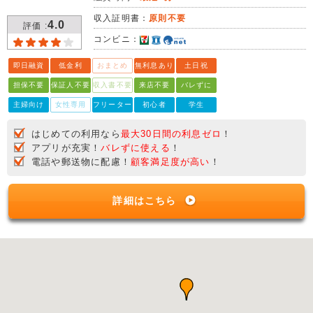
収入証明書：
原則不要
4.0
評価 :
コンビニ：
即日融資
低金利
おまとめ
無利息あり
土日祝
担保不要
保証人不要
収入書不要
来店不要
バレずに
主婦向け
女性専用
フリーター
初心者
学生
はじめての利用なら
最大30日間の利息ゼロ
！
アプリが充実！
バレずに使える
！
電話や郵送物に配慮！
顧客満足度が高い
！
詳細はこちら