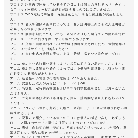
プロミス 記事内で紹介している全ての口コミは個人の感想であり、必ずし
も口コミと同様のサービス提供を保証するものではございません。
プロミス WEB完結で申込み、返済遅延しない場合は郵送物が発生しませ
ん。
プロミス 借入希望額や条件によっては、身分証明書以外にも収入証明書が
必要となる場合があります。
プロミス 無利息期間中であっても、返済に遅延した場合やその他の事情に
より、サービスの提供を停止する可能性があります。
プロミス 店舗・自動契約機・ATM情報は随時変更されるため、最新情報は
プロミス公式サイトをご確認ください
プロミス ※お申込み時間や審査によりご希望に添えない場合がございま
す。
アコム ※1 お申込時間や審査によりご希望に添えない場合がございます。
アコム ※2 借入希望額や条件によっては、身分証明書以外にも収入証明書
が必要となる場合があります。
アコム 勤務先への電話での在籍確認は100％ありません。
アコム 安定した収入があればパート・バイトOK
アコム 高校生（定時制高校生および高等専門学校生も含む）はお申込いた
だけません。
アコム ご利用の際は貸付け条件をよく読み、計画的な借り入れを心がけて
ください
アコム アコムが不適切と判断した場合、金利0円サービスが適用されない可
能性があります。
アコム 記事内で紹介している全ての口コミは個人の感想であり、必ずしも
口コミと同様のサービス提供を保証するものではございません。
アコム 店舗・自動契約機で契約し、明細の確認方法をWEBにした場合、返
済遅延しない場合は郵送物が発生しません。
アコム 当サイトではアフィリエイトプログラムを利用し、事業者(アコム)