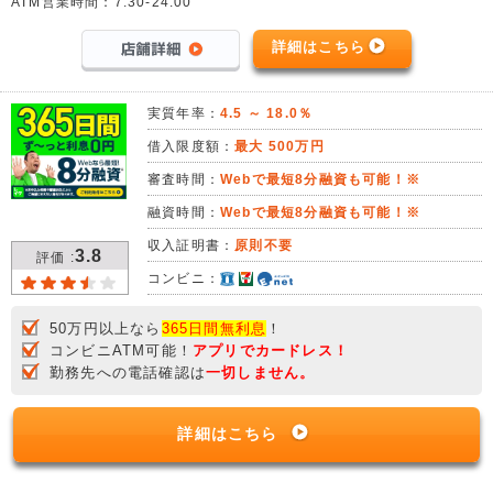
ATM営業時間：7:30-24:00
詳細はこちら
実質年率：
4.5 ～ 18.0％
借入限度額：
最大 500万円
審査時間：
Webで最短8分融資も可能！※
融資時間：
Webで最短8分融資も可能！※
収入証明書：
原則不要
3.8
評価 :
コンビニ：
50万円以上なら
365日間無利息
！
コンビニATM可能！
アプリでカードレス！
勤務先への電話確認は
一切しません。
詳細はこちら