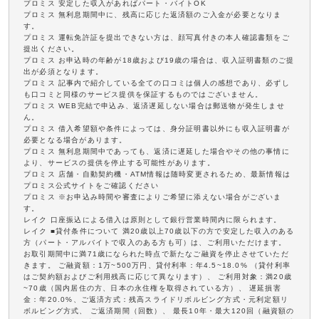
プロミス 安定した収入があればパート・バイトOK
プロミス 無利息期間中に、残高に応じた返済額のご入金が必要となりま
す。
プロミス 運転免許証を提出できない方は、顔写真付きの本人確認書類をご
提出ください。
プロミス お申込時の年齢が18歳および19歳の場合は、収入証明書類のご提
出が必須となります。
プロミス 記事内で紹介している全ての口コミは個人の感想であり、必ずし
も口コミと同様のサービス提供を保証するものではございません。
プロミス WEB完結で申込み、返済遅延しない場合は郵送物が発生しませ
ん。
プロミス 借入希望額や条件によっては、身分証明書以外にも収入証明書が
必要となる場合があります。
プロミス 無利息期間中であっても、返済に遅延した場合やその他の事情に
より、サービスの提供を停止する可能性があります。
プロミス 店舗・自動契約機・ATM情報は随時変更されるため、最新情報は
プロミス公式サイトをご確認ください
プロミス ※お申込み時間や審査によりご希望に添えない場合がございま
す。
レイク 口座振込による借入は原則として銀行営業時間内に限られます。
レイク ■貸付条件について 満20歳以上70歳以下の方で安定した収入のある
方（パート・アルバイトで収入のある方も可）は、ご利用いただけます。
お取引期間中に満71歳になられた時点で新たなご融資を停止させていただ
きます。 ご融資額：1万~500万円、貸付利率：年4.5~18.0% （貸付利率
はご契約額およびご利用残高に応じて異なります）、 ご利用対象：満20歳
~70歳（国内居住の方、日本の永住権を取得されている方）、 遅延損害
金：年20.0%、ご返済方式：残高スライドリボルビング方式・元利定額リ
ボルビング方式、 ご返済期間（回数）、 最長10年・最大120回（融資額の