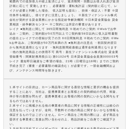
範囲内での追加借入や繰上返済により、返済期間・回数はお借入れ及び返済
計画に応じて 変動します）、必要書類：運転免許証（契約額に応じて、レ
イクが必要と判断した場合、 収入証明も提出）、担保・保証人：不要 ※貸
付条件を確認し、借りすぎに注意しましょう。 ※新生フィナンシャル株式
会社が契約する貸金業務にかかる指定紛争解決機関 ※日本貸金業協会 貸金
業相談・紛争解決センター ※ご契約には所定の審査があります。
レイク ■無利息に関して 365日間無利息 ※初めてのご契約 ※Webでお申
込み・ご契約、ご契約額が50万円以上でご契約後59日以内に収入証明書類
の提出とレイクでの登録が完了の方 60日間無利息 ※初めてのご契約 ※We
bお申込み、ご契約額が50万円未満の方 ■無利息の注意点 ・初回契約翌日
から無利息適用となります ・無利息期間経過後は通常金利適用となります
・他の無利息商品との併用不可 商号：新生フィナンシャル株式会社 貸金業
登録番号：関東財務局長(11) 第01024号 日本貸金業協会会員第000003号
レイク 最短即日融資をご希望の場合、21時（日曜日は18時）までのご契約
手続き完了（審査・必要書類の確認含む）が必要です。一部金融機関およ
び、メンテナンス時間等を除きます。
1.本サイトの目的は、ローン商品等に関する適切な情報と選択の機会を提供
することにあり、当社は、提携事業者とお客様との契約締結の代理、斡旋、
仲介等の形態を問わず、提携事業者とお客様の間の契約にいかなる関与もす
るものではありません。
2.本サイトに掲載される他の事業者の商品に関する情報の正確性には細心の
注意を払っていますが、金利、手数料その他の商品に関するいかなる情報も
保証するものではございません。ローン商品をご利用の際には、必ず商品を
提供する事業者に直接お問い合わせの上、商品詳細をご自身でご確認下さ
い。
3.当社及び当社アドバイザーでは、本サイトに掲載される商品やサービス等