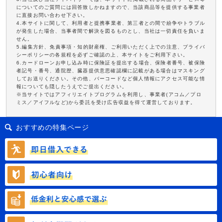
についてのご質問には回答致しかねますので、当該商品等を提供する事業者
に直接お問い合わせ下さい。
4.本サイトに関して、利用者と提携事業者、第三者との間で紛争やトラブル
が発生した場合、当事者間で解決を図るものとし、当社は一切責任を負いま
せん。
5.編集方針、免責事項・知的財産権、ご利用いただく上での注意、プライバ
シーポリシーの各規程を必ずご確認の上、本サイトをご利用下さい。
6.カードローンお申し込み時に保険証を提出する場合、保険者番号、被保険
者記号・番号、通院歴、臓器提供意思確認欄に記載がある場合はマスキング
してお送りください。その他、バーコードなど個人情報にアクセス可能な情
報についても隠したうえでご提出ください。
※当サイトではアフィリエイトプログラムを利用し、事業者(アコム／プロ
ミス／アイフルなど)から委託を受け広告収益を得て運営しております。
おすすめの特集ページ