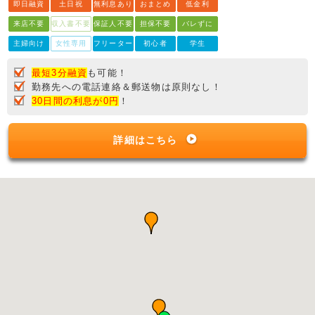
即日融資
土日祝
無利息あり
おまとめ
低金利
来店不要
収入書不要
保証人不要
担保不要
バレずに
主婦向け
女性専用
フリーター
初心者
学生
最短3分融資
も可能！
勤務先への電話連絡＆郵送物は原則なし！
30日間の利息が0円
！
詳細はこちら