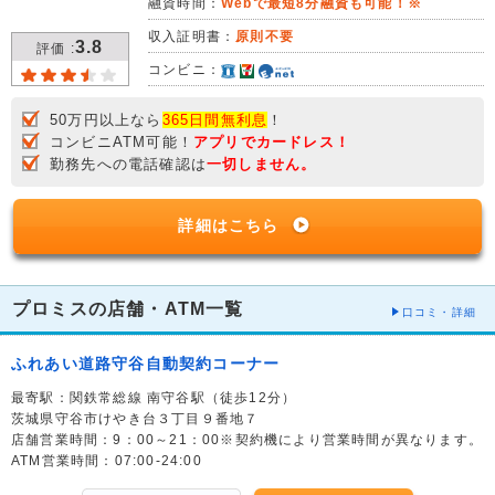
融資時間：
Webで最短8分融資も可能！※
収入証明書：
原則不要
3.8
評価 :
コンビニ：
50万円以上なら
365日間無利息
！
コンビニATM可能！
アプリでカードレス！
勤務先への電話確認は
一切しません。
詳細はこちら
プロミスの店舗・ATM一覧
口コミ・詳細
ふれあい道路守谷自動契約コーナー
最寄駅：関鉄常総線 南守谷駅（徒歩12分）
茨城県守谷市けやき台３丁目９番地７
店舗営業時間：9：00～21：00※契約機により営業時間が異なります。
ATM営業時間：07:00-24:00