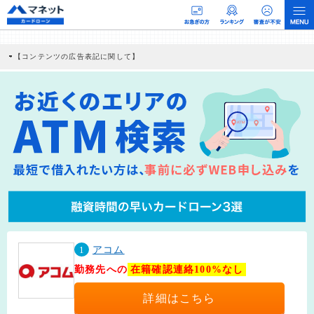
【コンテンツの広告表記に関して】
本コンテンツには、紹介している商品・商材の広告（リンク）を含む場合がありま
す。 これらの広告を経由して読者が企業ホームページを訪れ、成約が発生すると弊
社に対して企業から紹介報酬が支払われるという収益モデルです。 ただし、特定の
商品を根拠なくPRするものではなく、当編集部の調査／ユーザーへの口コミ収集な
どに基づき、公平性を担保した情報提供を行っています。
>提携企業一覧
1
アコム
勤務先への
在籍確認連絡100%なし
詳細はこちら