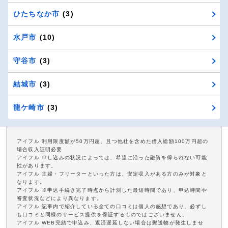
ひたちなか市
(3)
水戸市
(10)
守谷市
(3)
結城市
(3)
龍ケ崎市
(3)
アイフル 利用限度額が50万円超、且つ他社を含めた借入総額100万円超の
場合収入証明必要
アイフル 申し込みの状況によっては、希望に沿った融資を得られない可能
性があります。
アイフル 主婦・フリーターといった方は、安定収入がある方のみが対象と
なります。
アイフル ※申込手続き完了時点から計測した最短時間であり、申込時間や
審査状況などにより異なります。
アイフル 記事内で紹介している全ての口コミは個人の感想であり、必ずし
も口コミと同様のサービス提供を保証するものではございません。
アイフル WEB完結で申込み、返済遅延しない場合は郵送物が発生しませ