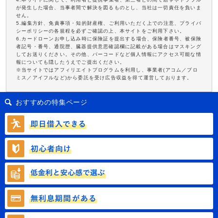
が発生した場合、当事者間で解決を図るものとし、当社は一切責任を負いま
せん。
5.編集方針、免責事項・知的財産権、ご利用いただく上での注意、プライバ
シーポリシーの各規程を必ずご確認の上、本サイトをご利用下さい。
6.カードローンお申し込み時に保険証を提出する場合、保険者番号、被保険
者記号・番号、通院歴、臓器提供意思確認欄に記載がある場合はマスキング
してお送りください。その他、バーコードなど個人情報にアクセス可能な情
報についても隠したうえでご提出ください。
※当サイトではアフィリエイトプログラムを利用し、事業者(アコム／プロ
ミス／アイフルなど)から委託を受け広告収益を得て運営しております。
おすすめの特集ページ