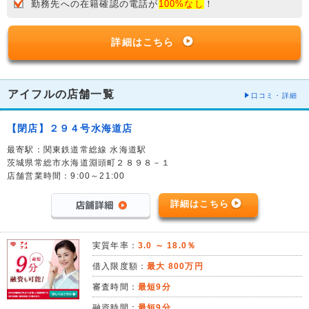
勤務先への在籍確認の電話が
100%なし
！
詳細はこちら
アイフルの店舗一覧
口コミ・詳細
【閉店】２９４号水海道店
最寄駅：関東鉄道常総線 水海道駅
茨城県常総市水海道淵頭町２８９８－１
店舗営業時間：9:00～21:00
詳細はこちら
実質年率：
3.0 ～ 18.0％
借入限度額：
最大 800万円
審査時間：
最短9分
融資時間：
最短9分