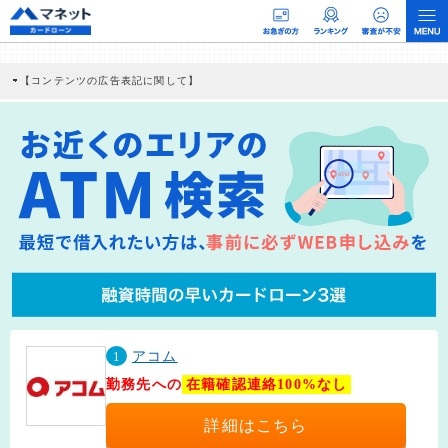
【コンテンツの広告表記に関して】
本コンテンツには、紹介している商品・商材の広告（リンク）を含む場合がありま
す。 これらの広告を経由して読者が企業ホームページを訪れ、成約が発生すると弊
社に対して企業から紹介報酬が支払われるという収益モデルです。 ただし、特定の
商品を根拠なくPRするものではなく、当編集部の調査／ユーザーへの口コミ収集な
どに基づき、公平性を担保した情報提供を行っています。
>提携企業一覧
1
アコム
勤務先への
在籍確認連絡100%なし
詳細はこちら