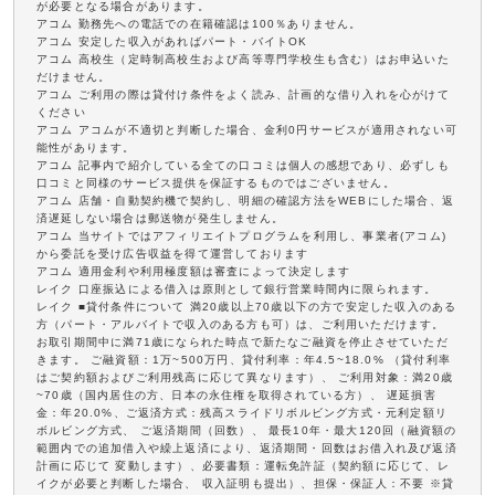
が必要となる場合があります。
アコム 勤務先への電話での在籍確認は100％ありません。
アコム 安定した収入があればパート・バイトOK
アコム 高校生（定時制高校生および高等専門学校生も含む）はお申込いた
だけません。
アコム ご利用の際は貸付け条件をよく読み、計画的な借り入れを心がけて
ください
アコム アコムが不適切と判断した場合、金利0円サービスが適用されない可
能性があります。
アコム 記事内で紹介している全ての口コミは個人の感想であり、必ずしも
口コミと同様のサービス提供を保証するものではございません。
アコム 店舗・自動契約機で契約し、明細の確認方法をWEBにした場合、返
済遅延しない場合は郵送物が発生しません。
アコム 当サイトではアフィリエイトプログラムを利用し、事業者(アコム)
から委託を受け広告収益を得て運営しております
アコム 適用金利や利用極度額は審査によって決定します
レイク 口座振込による借入は原則として銀行営業時間内に限られます。
レイク ■貸付条件について 満20歳以上70歳以下の方で安定した収入のある
方（パート・アルバイトで収入のある方も可）は、ご利用いただけます。
お取引期間中に満71歳になられた時点で新たなご融資を停止させていただ
きます。 ご融資額：1万~500万円、貸付利率：年4.5~18.0% （貸付利率
はご契約額およびご利用残高に応じて異なります）、 ご利用対象：満20歳
~70歳（国内居住の方、日本の永住権を取得されている方）、 遅延損害
金：年20.0%、ご返済方式：残高スライドリボルビング方式・元利定額リ
ボルビング方式、 ご返済期間（回数）、 最長10年・最大120回（融資額の
範囲内での追加借入や繰上返済により、返済期間・回数はお借入れ及び返済
計画に応じて 変動します）、必要書類：運転免許証（契約額に応じて、レ
イクが必要と判断した場合、 収入証明も提出）、担保・保証人：不要 ※貸