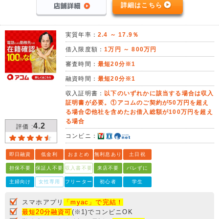
詳細はこちら
実質年率：
2.4 ～ 17.9％
借入限度額：
1万円 ～ 800万円
審査時間：
最短20分※1
融資時間：
最短20分※1
収入証明書：
以下のいずれかに該当する場合は収入
証明書が必要。①アコムのご契約が50万円を超え
る場合②他社を含めたお借入総額が100万円を超え
る場合
4.2
評価 :
コンビニ：
即日融資
低金利
おまとめ
無利息あり
土日祝
担保不要
保証人不要
収入書不要
来店不要
バレずに
主婦向け
女性専用
フリーター
初心者
学生
スマホアプリ
「myac」で完結！
最短20分融資可
(※1)でコンビニOK