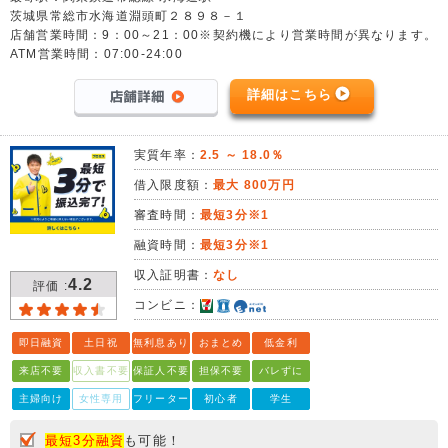
茨城県常総市水海道淵頭町２８９８－１
店舗営業時間：9：00～21：00※契約機により営業時間が異なります。
ATM営業時間：07:00-24:00
詳細はこちら
実質年率：
2.5 ～ 18.0％
借入限度額：
最大 800万円
審査時間：
最短3分※1
融資時間：
最短3分※1
収入証明書：
なし
4.2
評価 :
コンビニ：
即日融資
土日祝
無利息あり
おまとめ
低金利
来店不要
収入書不要
保証人不要
担保不要
バレずに
主婦向け
女性専用
フリーター
初心者
学生
最短3分融資
も可能！