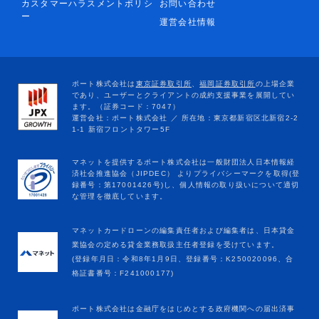
カスタマーハラスメントポリシ
お問い合わせ
ー
運営会社情報
マネットカードローンの編集責任者および編集者は、日本貸金
業協会の定める貸金業務取扱主任者登録を受けています。
(登録年月日：令和8年1月9日、登録番号：K250020096、合
格証書番号：F241000177)
ポート株式会社は金融庁をはじめとする政府機関への届出済事