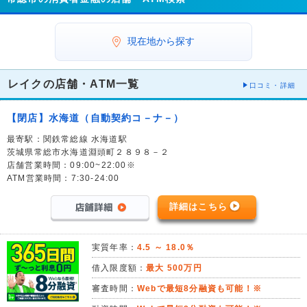
現在地から探す
レイクの店舗・ATM一覧
口コミ・詳細
【閉店】水海道（自動契約コ－ナ－）
最寄駅：関鉄常総線 水海道駅
茨城県常総市水海道淵頭町２８９８－２
店舗営業時間：09:00~22:00※
ATM営業時間：7:30-24:00
詳細はこちら
実質年率：
4.5 ～ 18.0％
借入限度額：
最大 500万円
審査時間：
Webで最短8分融資も可能！※