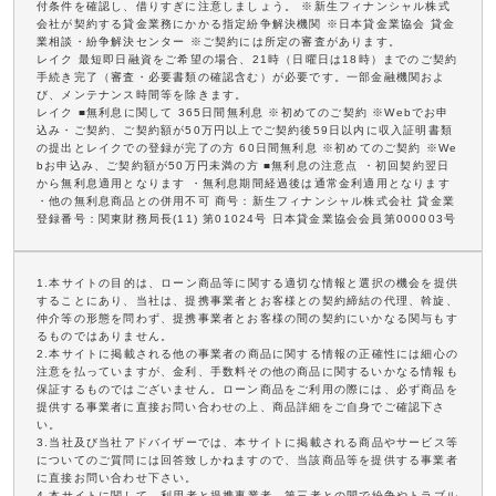
付条件を確認し、借りすぎに注意しましょう。 ※新生フィナンシャル株式
会社が契約する貸金業務にかかる指定紛争解決機関 ※日本貸金業協会 貸金
業相談・紛争解決センター ※ご契約には所定の審査があります。
レイク 最短即日融資をご希望の場合、21時（日曜日は18時）までのご契約
手続き完了（審査・必要書類の確認含む）が必要です。一部金融機関およ
び、メンテナンス時間等を除きます。
レイク ■無利息に関して 365日間無利息 ※初めてのご契約 ※Webでお申
込み・ご契約、ご契約額が50万円以上でご契約後59日以内に収入証明書類
の提出とレイクでの登録が完了の方 60日間無利息 ※初めてのご契約 ※We
bお申込み、ご契約額が50万円未満の方 ■無利息の注意点 ・初回契約翌日
から無利息適用となります ・無利息期間経過後は通常金利適用となります
・他の無利息商品との併用不可 商号：新生フィナンシャル株式会社 貸金業
登録番号：関東財務局長(11) 第01024号 日本貸金業協会会員第000003号
1.本サイトの目的は、ローン商品等に関する適切な情報と選択の機会を提供
することにあり、当社は、提携事業者とお客様との契約締結の代理、斡旋、
仲介等の形態を問わず、提携事業者とお客様の間の契約にいかなる関与もす
るものではありません。
2.本サイトに掲載される他の事業者の商品に関する情報の正確性には細心の
注意を払っていますが、金利、手数料その他の商品に関するいかなる情報も
保証するものではございません。ローン商品をご利用の際には、必ず商品を
提供する事業者に直接お問い合わせの上、商品詳細をご自身でご確認下さ
い。
3.当社及び当社アドバイザーでは、本サイトに掲載される商品やサービス等
についてのご質問には回答致しかねますので、当該商品等を提供する事業者
に直接お問い合わせ下さい。
4.本サイトに関して、利用者と提携事業者、第三者との間で紛争やトラブル