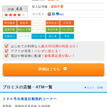
収入証明書：
原則不要
4.0
評価 :
コンビニ：
即日融資
低金利
おまとめ
無利息あり
土日祝
担保不要
保証人不要
収入書不要
来店不要
バレずに
主婦向け
女性専用
フリーター
初心者
学生
はじめての利用なら
最大30日間の利息ゼロ
！
アプリが充実！
バレずに使える
！
電話や郵送物に配慮！
顧客満足度が高い
！
詳細はこちら
プロミスの店舗・ATM一覧
口コミ・詳細
２９４号水海道自動契約コーナー
最寄駅：関東鉄道常総線 水海道駅