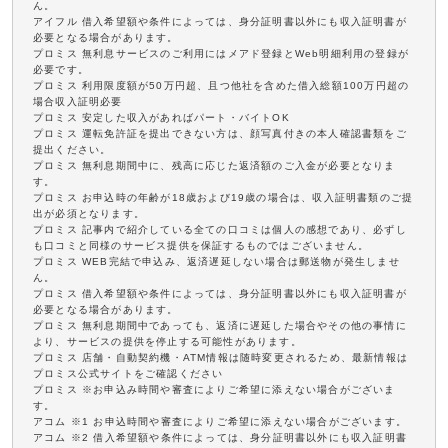
ん。
アイフル 借入希望額や条件によっては、身分証明書以外にも収入証明書が
必要となる場合があります。
プロミス 無利息サービスのご利用にはメアド登録とWeb明細利用の登録が
必要です。
プロミス 利用限度額が50万円超、且つ他社を含めた借入総額100万円超の
場合収入証明必要
プロミス 安定した収入があればパート・バイトOK
プロミス 運転免許証を提出できない方は、顔写真付きの本人確認書類をご
提出ください。
プロミス 無利息期間中に、残高に応じた返済額のご入金が必要となりま
す。
プロミス お申込時の年齢が18歳および19歳の場合は、収入証明書類のご提
出が必須となります。
プロミス 記事内で紹介している全ての口コミは個人の感想であり、必ずし
も口コミと同様のサービス提供を保証するものではございません。
プロミス WEB完結で申込み、返済遅延しない場合は郵送物が発生しませ
ん。
プロミス 借入希望額や条件によっては、身分証明書以外にも収入証明書が
必要となる場合があります。
プロミス 無利息期間中であっても、返済に遅延した場合やその他の事情に
より、サービスの提供を停止する可能性があります。
プロミス 店舗・自動契約機・ATM情報は随時変更されるため、最新情報は
プロミス公式サイトをご確認ください
プロミス ※お申込み時間や審査によりご希望に添えない場合がございま
す。
アコム ※1 お申込時間や審査によりご希望に添えない場合がございます。
アコム ※2 借入希望額や条件によっては、身分証明書以外にも収入証明書