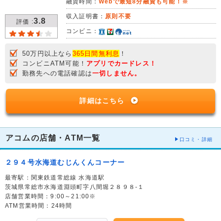
融資時間：
Webで最短8分融資も可能！※
収入証明書：
原則不要
3.8
評価 :
コンビニ：
50万円以上なら
365日間無利息
！
コンビニATM可能！
アプリでカードレス！
勤務先への電話確認は
一切しません。
詳細はこちら
アコムの店舗・ATM一覧
口コミ・詳細
２９４号水海道むじんくんコーナー
最寄駅：関東鉄道常総線 水海道駅
茨城県常総市水海道淵頭町字八間堀２８９８-１
店舗営業時間：9:00～21:00※
ATM営業時間：24時間