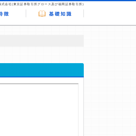
株式会社(東京証券取引所グロース及び福岡証券取引所)
が企業ホームページを訪れ、成約が発生する
はなく、当編集部の調査／ユーザーへの口コ