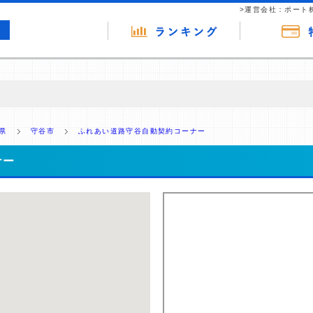
>運営会社：ポート
の広告（リンク）を含む場合があります。 これらの広告を経由して読者
るという収益モデルです。 ただし、特定の商品を根拠なくPRするもので
県
守谷市
ふれあい道路守谷自動契約コーナー
報提供を行っています。
ナー