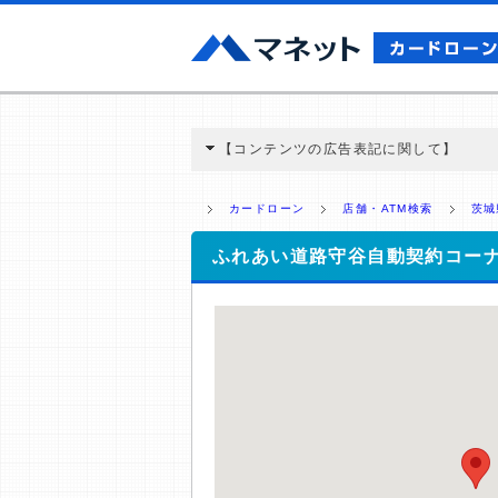
【コンテンツの広告表記に関して】
本コンテンツには、紹介している商品・商材
と弊社に対して企業から紹介報酬が支払われ
カードローン
店舗・ATM検索
茨城
ミ収集などに基づき、公平性を担保した情
>提携企業一覧
ふれあい道路守谷自動契約コー