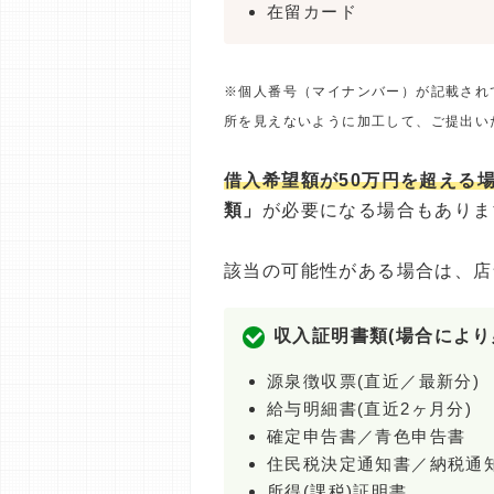
在留カード
※個人番号（マイナンバー）が記載され
所を見えないように加工して、ご提出い
借入希望額が50万円を超える
類」
が必要になる場合もありま
該当の可能性がある場合は、店
収入証明書類(場合により
源泉徴収票(直近／最新分)
給与明細書(直近2ヶ月分)
確定申告書／青色申告書
住民税決定通知書／納税通
所得(課税)証明書