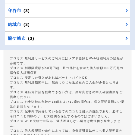
守谷市
(3)
結城市
(3)
龍ケ崎市
(3)
プロミス 無利息サービスのご利用にはメアド登録とWeb明細利用の登録が
必要です。
プロミス 利用限度額が50万円超、且つ他社を含めた借入総額100万円超の
場合収入証明必要
プロミス 安定した収入があればパート・バイトOK
プロミス 無利息期間中に、残高に応じた返済額のご入金が必要となりま
す。
プロミス 運転免許証を提出できない方は、顔写真付きの本人確認書類をご
提出ください。
プロミス お申込時の年齢が18歳および19歳の場合は、収入証明書類のご提
出が必須となります。
プロミス 記事内で紹介している全ての口コミは個人の感想であり、必ずし
も口コミと同様のサービス提供を保証するものではございません。
プロミス WEB完結で申込み、返済遅延しない場合は郵送物が発生しませ
ん。
プロミス 借入希望額や条件によっては、身分証明書以外にも収入証明書が