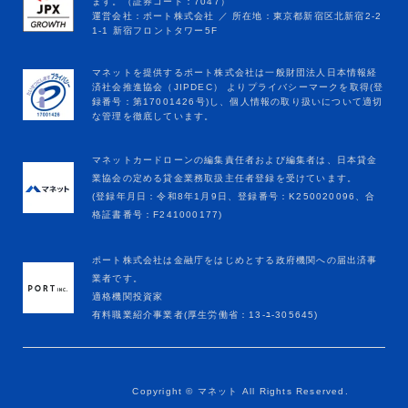
マネットカードローンの編集責任者および編集者は、日本貸金
業協会の定める貸金業務取扱主任者登録を受けています。
(登録年月日：令和8年1月9日、登録番号：K250020096、合
格証書番号：F241000177)
ポート株式会社は金融庁をはじめとする政府機関への届出済事
業者です。
適格機関投資家
有料職業紹介事業者(厚生労働省：13-ﾕ-305645)