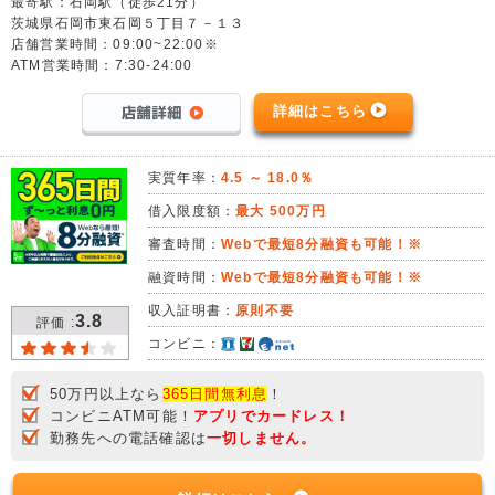
最寄駅：石岡駅（徒歩21分）
茨城県石岡市東石岡５丁目７－１３
店舗営業時間：09:00~22:00※
ATM営業時間：7:30-24:00
詳細はこちら
実質年率：
4.5 ～ 18.0％
借入限度額：
最大 500万円
審査時間：
Webで最短8分融資も可能！※
融資時間：
Webで最短8分融資も可能！※
収入証明書：
原則不要
3.8
評価 :
コンビニ：
50万円以上なら
365日間無利息
！
コンビニATM可能！
アプリでカードレス！
勤務先への電話確認は
一切しません。