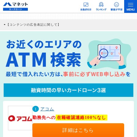
【コンテンツの広告表記に関して】
本コンテンツには、紹介している商品・商材の広告（リンク）を含む場合がありま
す。 これらの広告を経由して読者が企業ホームページを訪れ、成約が発生すると弊
社に対して企業から紹介報酬が支払われるという収益モデルです。 ただし、特定の
商品を根拠なくPRするものではなく、当編集部の調査／ユーザーへの口コミ収集な
どに基づき、公平性を担保した情報提供を行っています。
>提携企業一覧
1
アコム
勤務先への
在籍確認連絡100%なし
詳細はこちら