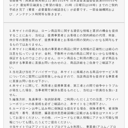
登録番号：関東財務局長(11) 第01024号 日本貸金業協会会員第000003号
レイク 最短即日融資をご希望の場合、21時（日曜日は18時）までのご契約
手続き完了（審査・必要書類の確認含む）が必要です。一部金融機関およ
び、メンテナンス時間等を除きます。
1.本サイトの目的は、ローン商品等に関する適切な情報と選択の機会を提供
することにあり、当社は、提携事業者とお客様との契約締結の代理、斡旋、
仲介等の形態を問わず、提携事業者とお客様の間の契約にいかなる関与もす
るものではありません。
2.本サイトに掲載される他の事業者の商品に関する情報の正確性には細心の
注意を払っていますが、金利、手数料その他の商品に関するいかなる情報も
保証するものではございません。ローン商品をご利用の際には、必ず商品を
提供する事業者に直接お問い合わせの上、商品詳細をご自身でご確認下さ
い。
3.当社及び当社アドバイザーでは、本サイトに掲載される商品やサービス等
についてのご質問には回答致しかねますので、当該商品等を提供する事業者
に直接お問い合わせ下さい。
4.本サイトに関して、利用者と提携事業者、第三者との間で紛争やトラブル
が発生した場合、当事者間で解決を図るものとし、当社は一切責任を負いま
せん。
5.編集方針、免責事項・知的財産権、ご利用いただく上での注意、プライバ
シーポリシーの各規程を必ずご確認の上、本サイトをご利用下さい。
6.カードローンお申し込み時に保険証を提出する場合、保険者番号、被保険
者記号・番号、通院歴、臓器提供意思確認欄に記載がある場合はマスキング
してお送りください。その他、バーコードなど個人情報にアクセス可能な情
報についても隠したうえでご提出ください。
※当サイトではアフィリエイトプログラムを利用し、事業者(アコム／プロ