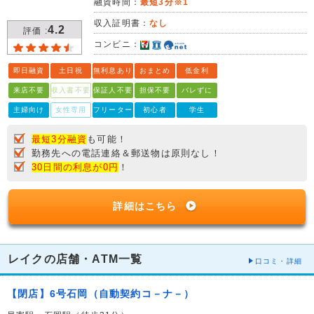
融資時間：
最短3分※1
収入証明書：
なし
4.2
評価 :
コンビニ：
即日融資
土日祝
無利息あり
おまとめ
低金利
来店不要
収入書不要
保証人不要
担保不要
バレずに
主婦向け
女性専用
フリーター
初心者
学生
最短3分融資
も可能！
勤務先への電話連絡＆郵送物は原則なし！
30日間の利息が0円
！
詳細はこちら
レイクの店舗・ATM一覧
口コミ・詳細
【閉店】6号石岡（自動契約コ－ナ－）