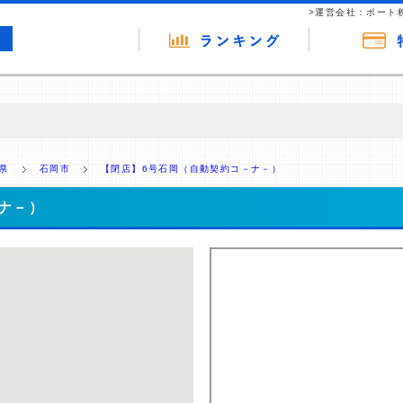
>運営会社：ポート
の広告（リンク）を含む場合があります。 これらの広告を経由して読者
るという収益モデルです。 ただし、特定の商品を根拠なくPRするもので
県
石岡市
【閉店】6号石岡（自動契約コ－ナ－）
報提供を行っています。
ナ－）