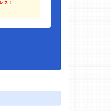
レス！
。