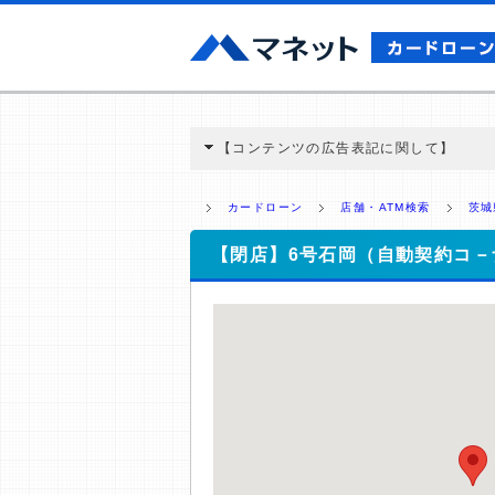
【コンテンツの広告表記に関して】
本コンテンツには、紹介している商品・商材
と弊社に対して企業から紹介報酬が支払われ
カードローン
店舗・ATM検索
茨城
ミ収集などに基づき、公平性を担保した情
>提携企業一覧
【閉店】6号石岡（自動契約コ－