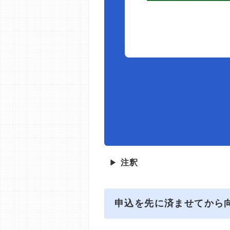
▶
注釈
申込を先に済ませてから