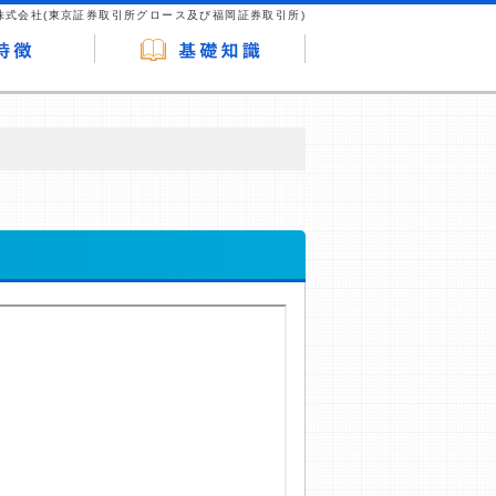
株式会社(東京証券取引所グロース及び福岡証券取引所)
が企業ホームページを訪れ、成約が発生する
はなく、当編集部の調査／ユーザーへの口コ