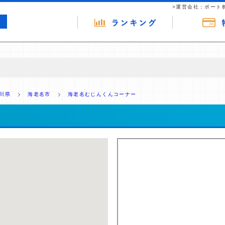
>運営会社：ポート
の広告（リンク）を含む場合があります。 これらの広告を経由して読者
るという収益モデルです。 ただし、特定の商品を根拠なくPRするもので
川県
海老名市
海老名むじんくんコーナー
報提供を行っています。