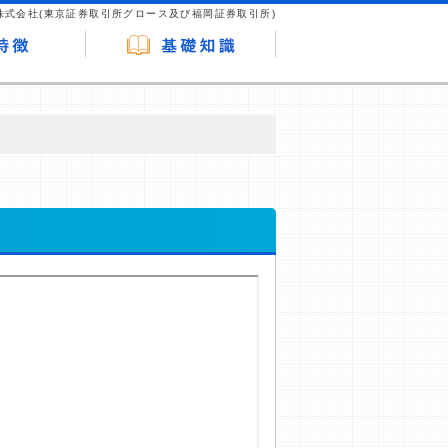
株式会社(東京証券取引所グロース及び福岡証券取引所)
が企業ホームページを訪れ、成約が発生する
はなく、当編集部の調査／ユーザーへの口コ