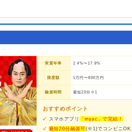
実質年率
2.4%〜17.9%
限度額
1万円〜800万円
融資時間
最短20分※1
おすすめポイント
スマホアプリ
「myac」で完結！
最短20分融資可
(※1)でコンビニOK