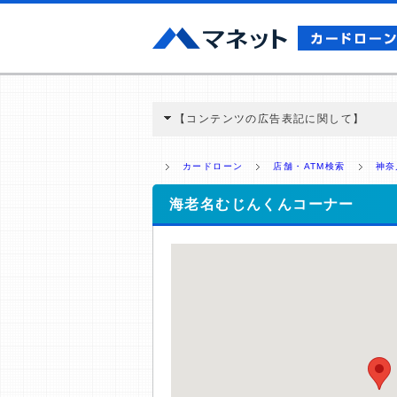
【コンテンツの広告表記に関して】
本コンテンツには、紹介している商品・商材
と弊社に対して企業から紹介報酬が支払われ
カードローン
店舗・ATM検索
神奈
ミ収集などに基づき、公平性を担保した情
>提携企業一覧
海老名むじんくんコーナー