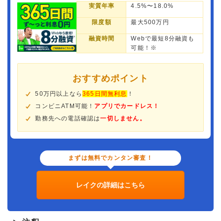
実質年率
4.5%〜18.0%
限度額
最大500万円
融資時間
Webで最短8分融資も
可能！※
おすすめポイント
50万円以上なら
365日間無利息
！
コンビニATM可能！
アプリでカードレス！
勤務先への電話確認は
一切しません。
まずは無料でカンタン審査！
レイクの詳細はこちら