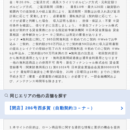
金：年20.0%、ご返済方式：残高スライドリボルビング方式・元利定額リ
ボルビング方式、 ご返済期間（回数）、 最長10年・最大120回（融資額の
範囲内での追加借入や繰上返済により、返済期間・回数はお借入れ及び返済
計画に応じて 変動します）、必要書類：運転免許証（契約額に応じて、レ
イクが必要と判断した場合、 収入証明も提出）、担保・保証人：不要 ※貸
付条件を確認し、借りすぎに注意しましょう。 ※新生フィナンシャル株式
会社が契約する貸金業務にかかる指定紛争解決機関 ※日本貸金業協会 貸金
業相談・紛争解決センター ※ご契約には所定の審査があります。
レイク ■無利息に関して 365日間無利息 ※初めてのご契約 ※Webでお申
込み・ご契約、ご契約額が50万円以上でご契約後59日以内に収入証明書類
の提出とレイクでの登録が完了の方 60日間無利息 ※初めてのご契約 ※We
bお申込み、ご契約額が50万円未満の方 ■無利息の注意点 ・初回契約翌日
から無利息適用となります ・無利息期間経過後は通常金利適用となります
・他の無利息商品との併用不可 商号：新生フィナンシャル株式会社 貸金業
登録番号：関東財務局長(11) 第01024号 日本貸金業協会会員第000003号
レイク 最短即日融資をご希望の場合、21時（日曜日は18時）までのご契約
手続き完了（審査・必要書類の確認含む）が必要です。一部金融機関およ
び、メンテナンス時間等を除きます。
同じエリアの他の店舗を探す
【閉店】286号西多賀（自動契約コ－ナ－）
1.本サイトの目的は、ローン商品等に関する適切な情報と選択の機会を提供