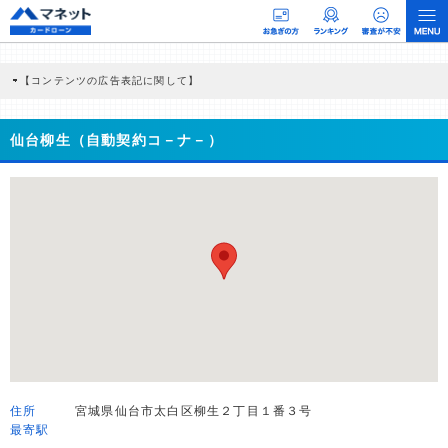
【コンテンツの広告表記に関して】
本コンテンツには、紹介している商品・商材の広告（リンク）を含む場合がありま
す。 これらの広告を経由して読者が企業ホームページを訪れ、成約が発生すると弊
社に対して企業から紹介報酬が支払われるという収益モデルです。 ただし、特定の
仙台柳生（自動契約コ－ナ－）
商品を根拠なくPRするものではなく、当編集部の調査／ユーザーへの口コミ収集な
どに基づき、公平性を担保した情報提供を行っています。
>提携企業一覧
住所
宮城県仙台市太白区柳生２丁目１番３号
最寄駅