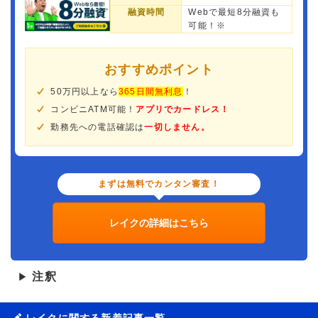
融資時間
Webで最短8分融資も
可能！※
おすすめポイント
50万円以上なら
365日間無利息
！
コンビニATM可能！
アプリでカードレス！
勤務先への電話確認は
一切しません。
まずは無料でカンタン審査！
レイクの詳細はこちら
注釈
▶
レイクに関する新着記事一覧