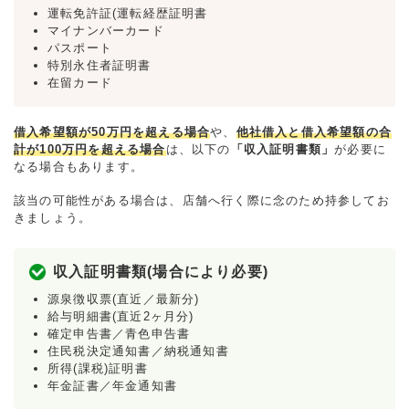
運転免許証(運転経歴証明書
マイナンバーカード
パスポート
特別永住者証明書
在留カード
借入希望額が50万円を超える場合
や、
他社借入と借入希望額の合
計が100万円を超える場合
は、以下の
「収入証明書類」
が必要に
なる場合もあります。
該当の可能性がある場合は、店舗へ行く際に念のため持参してお
きましょう。
収入証明書類(場合により必要)
源泉徴収票(直近／最新分)
給与明細書(直近2ヶ月分)
確定申告書／青色申告書
住民税決定通知書／納税通知書
所得(課税)証明書
年金証書／年金通知書