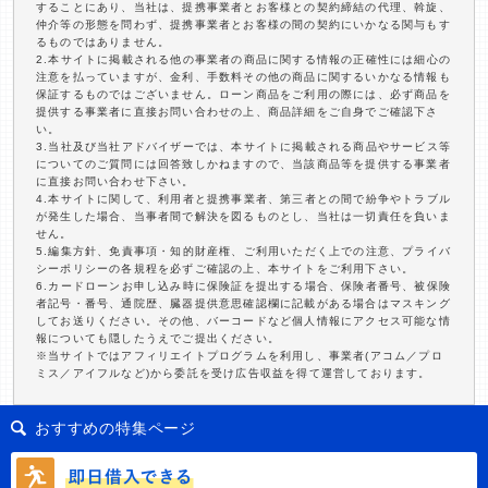
することにあり、当社は、提携事業者とお客様との契約締結の代理、斡旋、
仲介等の形態を問わず、提携事業者とお客様の間の契約にいかなる関与もす
るものではありません。
2.本サイトに掲載される他の事業者の商品に関する情報の正確性には細心の
注意を払っていますが、金利、手数料その他の商品に関するいかなる情報も
保証するものではございません。ローン商品をご利用の際には、必ず商品を
提供する事業者に直接お問い合わせの上、商品詳細をご自身でご確認下さ
い。
3.当社及び当社アドバイザーでは、本サイトに掲載される商品やサービス等
についてのご質問には回答致しかねますので、当該商品等を提供する事業者
に直接お問い合わせ下さい。
4.本サイトに関して、利用者と提携事業者、第三者との間で紛争やトラブル
が発生した場合、当事者間で解決を図るものとし、当社は一切責任を負いま
せん。
5.編集方針、免責事項・知的財産権、ご利用いただく上での注意、プライバ
シーポリシーの各規程を必ずご確認の上、本サイトをご利用下さい。
6.カードローンお申し込み時に保険証を提出する場合、保険者番号、被保険
者記号・番号、通院歴、臓器提供意思確認欄に記載がある場合はマスキング
してお送りください。その他、バーコードなど個人情報にアクセス可能な情
報についても隠したうえでご提出ください。
※当サイトではアフィリエイトプログラムを利用し、事業者(アコム／プロ
ミス／アイフルなど)から委託を受け広告収益を得て運営しております。
おすすめの特集ページ