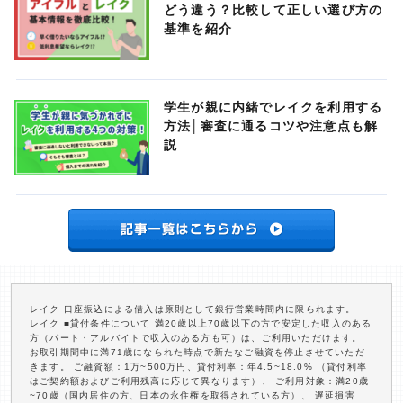
どう違う？比較して正しい選び方の
基準を紹介
学生が親に内緒でレイクを利用する
方法│審査に通るコツや注意点も解
説
レイク 口座振込による借入は原則として銀行営業時間内に限られます。
レイク ■貸付条件について 満20歳以上70歳以下の方で安定した収入のある
方（パート・アルバイトで収入のある方も可）は、ご利用いただけます。
お取引期間中に満71歳になられた時点で新たなご融資を停止させていただ
きます。 ご融資額：1万~500万円、貸付利率：年4.5~18.0% （貸付利率
はご契約額およびご利用残高に応じて異なります）、 ご利用対象：満20歳
~70歳（国内居住の方、日本の永住権を取得されている方）、 遅延損害