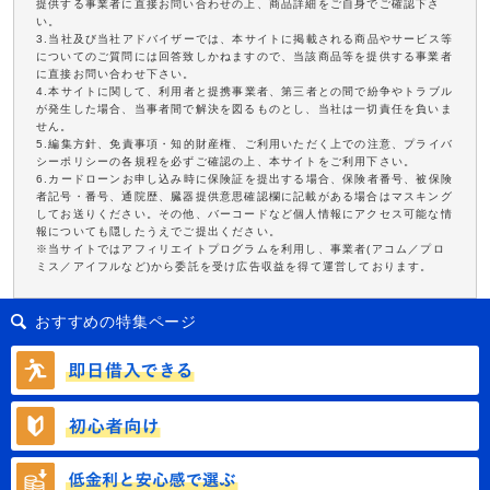
提供する事業者に直接お問い合わせの上、商品詳細をご自身でご確認下さ
い。
3.当社及び当社アドバイザーでは、本サイトに掲載される商品やサービス等
についてのご質問には回答致しかねますので、当該商品等を提供する事業者
に直接お問い合わせ下さい。
4.本サイトに関して、利用者と提携事業者、第三者との間で紛争やトラブル
が発生した場合、当事者間で解決を図るものとし、当社は一切責任を負いま
せん。
5.編集方針、免責事項・知的財産権、ご利用いただく上での注意、プライバ
シーポリシーの各規程を必ずご確認の上、本サイトをご利用下さい。
6.カードローンお申し込み時に保険証を提出する場合、保険者番号、被保険
者記号・番号、通院歴、臓器提供意思確認欄に記載がある場合はマスキング
してお送りください。その他、バーコードなど個人情報にアクセス可能な情
報についても隠したうえでご提出ください。
※当サイトではアフィリエイトプログラムを利用し、事業者(アコム／プロ
ミス／アイフルなど)から委託を受け広告収益を得て運営しております。
おすすめの特集ページ