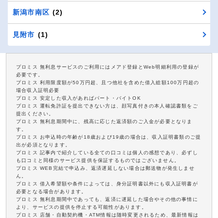
新潟市南区
(2)
見附市
(1)
プロミス 無利息サービスのご利用にはメアド登録とWeb明細利用の登録が
必要です。
プロミス 利用限度額が50万円超、且つ他社を含めた借入総額100万円超の
場合収入証明必要
プロミス 安定した収入があればパート・バイトOK
プロミス 運転免許証を提出できない方は、顔写真付きの本人確認書類をご
提出ください。
プロミス 無利息期間中に、残高に応じた返済額のご入金が必要となりま
す。
プロミス お申込時の年齢が18歳および19歳の場合は、収入証明書類のご提
出が必須となります。
プロミス 記事内で紹介している全ての口コミは個人の感想であり、必ずし
も口コミと同様のサービス提供を保証するものではございません。
プロミス WEB完結で申込み、返済遅延しない場合は郵送物が発生しませ
ん。
プロミス 借入希望額や条件によっては、身分証明書以外にも収入証明書が
必要となる場合があります。
プロミス 無利息期間中であっても、返済に遅延した場合やその他の事情に
より、サービスの提供を停止する可能性があります。
プロミス 店舗・自動契約機・ATM情報は随時変更されるため、最新情報は