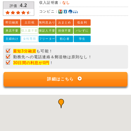
収入証明書：
なし
4.2
評価 :
コンビニ：
即日融資
土日祝
無利息あり
おまとめ
低金利
来店不要
収入書不要
保証人不要
担保不要
バレずに
主婦向け
女性専用
フリーター
初心者
学生
最短3分融資
も可能！
勤務先への電話連絡＆郵送物は原則なし！
30日間の利息が0円
！
詳細はこちら