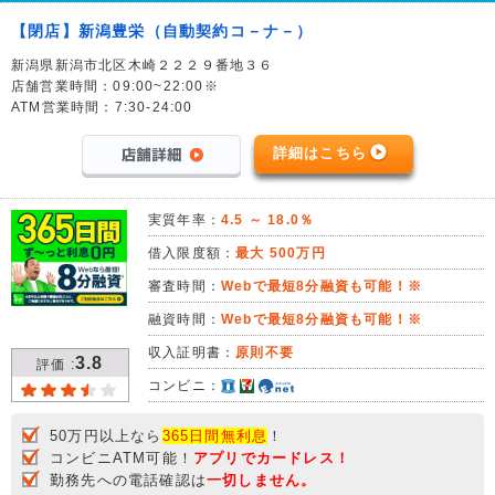
【閉店】新潟豊栄（自動契約コ－ナ－）
新潟県新潟市北区木崎２２２９番地３６
店舗営業時間：09:00~22:00※
ATM営業時間：7:30-24:00
詳細はこちら
実質年率：
4.5 ～ 18.0％
借入限度額：
最大 500万円
審査時間：
Webで最短8分融資も可能！※
融資時間：
Webで最短8分融資も可能！※
収入証明書：
原則不要
3.8
評価 :
コンビニ：
50万円以上なら
365日間無利息
！
コンビニATM可能！
アプリでカードレス！
勤務先への電話確認は
一切しません。