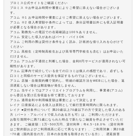
プロミス公式サイトをご確認ください
プロミス ※お申込み時間や審査によりご希望に添えない場合がございま
す。
アコム ※1 お申込時間や審査によりご希望に添えない場合がございます。
アコム ※2 借入希望額や条件によっては、身分証明書以外にも収入証明書
が必要となる場合があります。
アコム 勤務先への電話での在籍確認は100％ありません。
アコム 安定した収入があればパート・バイトOK
アコム ご利用の際は貸付け条件をよく読み、計画的な借り入れを心がけて
ください
アコム 高校生（定時制高校生および高等専門学校生も含む）はお申込いた
だけません。
アコム アコムが不適切と判断した場合、金利0円サービスが適用されない可
能性があります。
アコム 記事内で紹介している全ての口コミは個人の感想であり、必ずしも
口コミと同様のサービス提供を保証するものではございません。
アコム 店舗・自動契約機で契約し、明細の確認方法をWEBにした場合、返
済遅延しない場合は郵送物が発生しません。
アコム 当サイトではアフィリエイトプログラムを利用し、事業者(アコム)
から委託を受け広告収益を得て運営しております
アコム 適用金利や利用極度額は審査によって決定します
レイク 口座振込による借入は原則として銀行営業時間内に限られます。
レイク ■貸付条件について 満20歳以上70歳以下の方で安定した収入のある
方（パート・アルバイトで収入のある方も可）は、ご利用いただけます。
お取引期間中に満71歳になられた時点で新たなご融資を停止させていただ
きます。 ご融資額：1万~500万円、貸付利率：年4.5~18.0% （貸付利率
はご契約額およびご利用残高に応じて異なります）、 ご利用対象：満20歳
~70歳（国内居住の方、日本の永住権を取得されている方）、 遅延損害