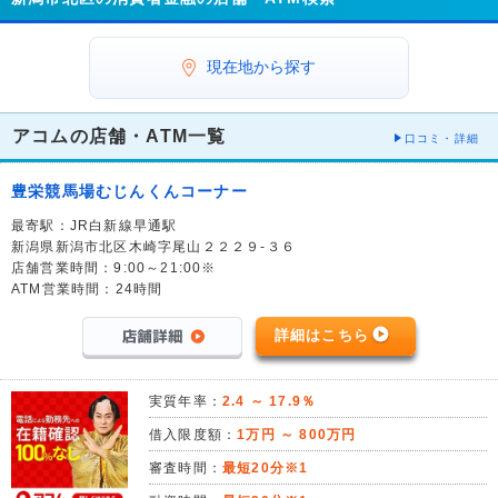
現在地から探す
アコムの店舗・ATM一覧
口コミ・詳細
豊栄競馬場むじんくんコーナー
最寄駅：JR白新線早通駅
新潟県新潟市北区木崎字尾山２２２９-３６
店舗営業時間：9:00～21:00※
ATM営業時間：24時間
詳細はこちら
実質年率：
2.4 ～ 17.9％
借入限度額：
1万円 ～ 800万円
審査時間：
最短20分※1