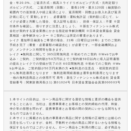
金：年20.0%、ご返済方式：残高スライドリボルビング方式・元利定額リ
ボルビング方式、 ご返済期間（回数）、 最長10年・最大120回（融資額の
範囲内での追加借入や繰上返済により、返済期間・回数はお借入れ及び返済
計画に応じて 変動します）、必要書類：運転免許証（契約額に応じて、レ
イクが必要と判断した場合、 収入証明も提出）、担保・保証人：不要 ※貸
付条件を確認し、借りすぎに注意しましょう。 ※新生フィナンシャル株式
会社が契約する貸金業務にかかる指定紛争解決機関 ※日本貸金業協会 貸金
業相談・紛争解決センター ※ご契約には所定の審査があります。
レイク 最短即日融資をご希望の場合、21時（日曜日は18時）までのご契約
手続き完了（審査・必要書類の確認含む）が必要です。一部金融機関およ
び、メンテナンス時間等を除きます。
レイク ■無利息に関して 365日間無利息 ※初めてのご契約 ※Webでお申
込み・ご契約、ご契約額が50万円以上でご契約後59日以内に収入証明書類
の提出とレイクでの登録が完了の方 60日間無利息 ※初めてのご契約 ※We
bお申込み、ご契約額が50万円未満の方 ■無利息の注意点 ・初回契約翌日
から無利息適用となります ・無利息期間経過後は通常金利適用となります
・他の無利息商品との併用不可 商号：新生フィナンシャル株式会社 貸金業
登録番号：関東財務局長(11) 第01024号 日本貸金業協会会員第000003号
1.本サイトの目的は、ローン商品等に関する適切な情報と選択の機会を提供
することにあり、当社は、提携事業者とお客様との契約締結の代理、斡旋、
仲介等の形態を問わず、提携事業者とお客様の間の契約にいかなる関与もす
るものではありません。
2.本サイトに掲載される他の事業者の商品に関する情報の正確性には細心の
注意を払っていますが、金利、手数料その他の商品に関するいかなる情報も
保証するものではございません。ローン商品をご利用の際には、必ず商品を