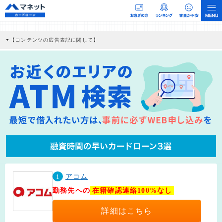
【コンテンツの広告表記に関して】
本コンテンツには、紹介している商品・商材の広告（リンク）を含む場合がありま
す。 これらの広告を経由して読者が企業ホームページを訪れ、成約が発生すると弊
社に対して企業から紹介報酬が支払われるという収益モデルです。 ただし、特定の
商品を根拠なくPRするものではなく、当編集部の調査／ユーザーへの口コミ収集な
どに基づき、公平性を担保した情報提供を行っています。
>提携企業一覧
1
アコム
勤務先への
在籍確認連絡100%なし
詳細はこちら