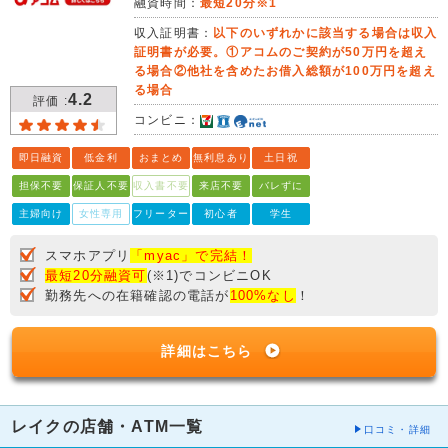
融資時間：
最短20分※1
収入証明書：
以下のいずれかに該当する場合は収入
証明書が必要。①アコムのご契約が50万円を超え
る場合②他社を含めたお借入総額が100万円を超え
る場合
4.2
評価 :
コンビニ：
即日融資
低金利
おまとめ
無利息あり
土日祝
担保不要
保証人不要
収入書不要
来店不要
バレずに
主婦向け
女性専用
フリーター
初心者
学生
スマホアプリ
「myac」で完結！
最短20分融資可
(※1)でコンビニOK
勤務先への在籍確認の電話が
100%なし
！
詳細はこちら
レイクの店舗・ATM一覧
口コミ・詳細