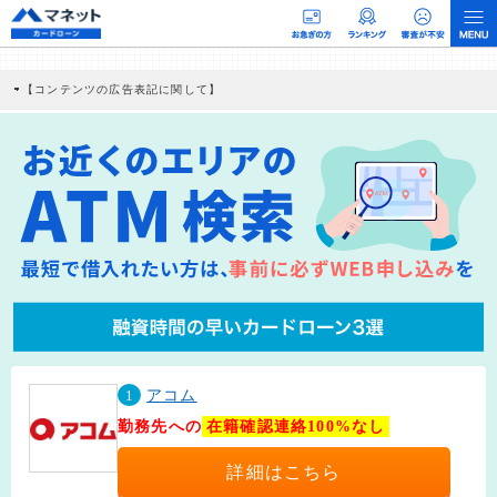
【コンテンツの広告表記に関して】
本コンテンツには、紹介している商品・商材の広告（リンク）を含む場合がありま
す。 これらの広告を経由して読者が企業ホームページを訪れ、成約が発生すると弊
社に対して企業から紹介報酬が支払われるという収益モデルです。 ただし、特定の
商品を根拠なくPRするものではなく、当編集部の調査／ユーザーへの口コミ収集な
どに基づき、公平性を担保した情報提供を行っています。
>提携企業一覧
1
アコム
勤務先への
在籍確認連絡100%なし
詳細はこちら