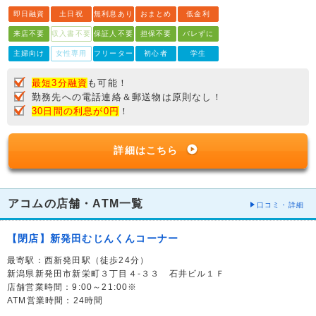
即日融資
土日祝
無利息あり
おまとめ
低金利
来店不要
収入書不要
保証人不要
担保不要
バレずに
主婦向け
女性専用
フリーター
初心者
学生
最短3分融資
も可能！
勤務先への電話連絡＆郵送物は原則なし！
30日間の利息が0円
！
詳細はこちら
アコムの店舗・ATM一覧
口コミ・詳細
【閉店】新発田むじんくんコーナー
最寄駅：西新発田駅（徒歩24分）
新潟県新発田市新栄町３丁目４-３３ 石井ビル１Ｆ
店舗営業時間：9:00～21:00※
ATM営業時間：24時間