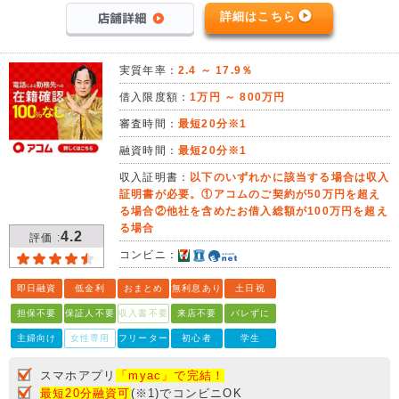
詳細はこちら
実質年率：
2.4 ～ 17.9％
借入限度額：
1万円 ～ 800万円
審査時間：
最短20分※1
融資時間：
最短20分※1
収入証明書：
以下のいずれかに該当する場合は収入
証明書が必要。①アコムのご契約が50万円を超え
る場合②他社を含めたお借入総額が100万円を超え
る場合
4.2
評価 :
コンビニ：
即日融資
低金利
おまとめ
無利息あり
土日祝
担保不要
保証人不要
収入書不要
来店不要
バレずに
主婦向け
女性専用
フリーター
初心者
学生
スマホアプリ
「myac」で完結！
最短20分融資可
(※1)でコンビニOK