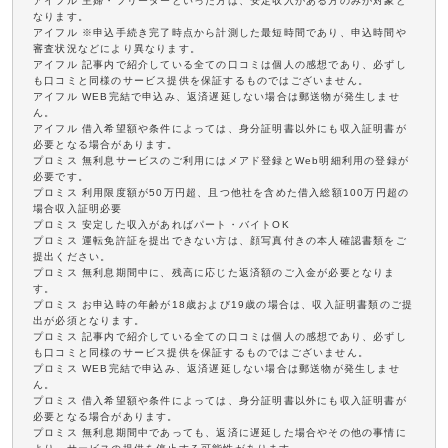
アイフル 主婦・フリーターといった方は、安定収入がある方のみが対象と
なります。
アイフル ※申込手続き完了時点から計測した最短時間であり、申込時間や
審査状況などにより異なります。
アイフル 記事内で紹介している全ての口コミは個人の感想であり、必ずし
も口コミと同様のサービス提供を保証するものではございません。
アイフル WEB完結で申込み、返済遅延しない場合は郵送物が発生しませ
ん。
アイフル 借入希望額や条件によっては、身分証明書以外にも収入証明書が
必要となる場合があります。
プロミス 無利息サービスのご利用にはメアド登録とWeb明細利用の登録が
必要です。
プロミス 利用限度額が50万円超、且つ他社を含めた借入総額100万円超の
場合収入証明必要
プロミス 安定した収入があればパート・バイトOK
プロミス 運転免許証を提出できない方は、顔写真付きの本人確認書類をご
提出ください。
プロミス 無利息期間中に、残高に応じた返済額のご入金が必要となりま
す。
プロミス お申込時の年齢が18歳および19歳の場合は、収入証明書類のご提
出が必須となります。
プロミス 記事内で紹介している全ての口コミは個人の感想であり、必ずし
も口コミと同様のサービス提供を保証するものではございません。
プロミス WEB完結で申込み、返済遅延しない場合は郵送物が発生しませ
ん。
プロミス 借入希望額や条件によっては、身分証明書以外にも収入証明書が
必要となる場合があります。
プロミス 無利息期間中であっても、返済に遅延した場合やその他の事情に