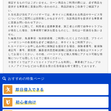
保証するものではございません。ローン商品をご利用の際には、必ず商品を
提供する事業者に直接お問い合わせの上、商品詳細をご自身でご確認下さ
い。
3.当社及び当社アドバイザーでは、本サイトに掲載される商品やサービス等
についてのご質問には回答致しかねますので、当該商品等を提供する事業者
に直接お問い合わせ下さい。
4.本サイトに関して、利用者と提携事業者、第三者との間で紛争やトラブル
が発生した場合、当事者間で解決を図るものとし、当社は一切責任を負いま
せん。
5.編集方針、免責事項・知的財産権、ご利用いただく上での注意、プライバ
シーポリシーの各規程を必ずご確認の上、本サイトをご利用下さい。
6.カードローンお申し込み時に保険証を提出する場合、保険者番号、被保険
者記号・番号、通院歴、臓器提供意思確認欄に記載がある場合はマスキング
してお送りください。その他、バーコードなど個人情報にアクセス可能な情
報についても隠したうえでご提出ください。
※当サイトではアフィリエイトプログラムを利用し、事業者(アコム／プロ
ミス／アイフルなど)から委託を受け広告収益を得て運営しております。
おすすめの特集ページ