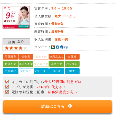
実質年率：
3.0 ～ 18.0％
借入限度額：
最大 800万円
審査時間：
最短9分
融資時間：
最短9分
収入証明書：
原則不要
4.0
評価 :
コンビニ：
即日融資
低金利
おまとめ
無利息あり
土日祝
担保不要
保証人不要
収入書不要
来店不要
バレずに
主婦向け
女性専用
フリーター
初心者
学生
はじめての利用なら
最大30日間の利息ゼロ
！
アプリが充実！
バレずに使える
！
電話や郵送物に配慮！
顧客満足度が高い
！
詳細はこちら