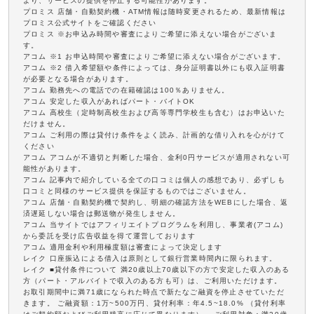
より、サービスの提供を停止する可能性があります。
プロミス 店舗・自動契約機・ATM情報は随時変更されるため、最新情報は
プロミス公式サイトをご確認ください
プロミス ※お申込み時間や審査によりご希望に添えない場合がございま
す。
アコム ※1 お申込時間や審査によりご希望に添えない場合がございます。
アコム ※2 借入希望額や条件によっては、身分証明書以外にも収入証明書
が必要となる場合があります。
アコム 勤務先への電話での在籍確認は100％ありません。
アコム 安定した収入があればパート・バイトOK
アコム 高校生（定時制高校生および高等専門学校生も含む）はお申込いた
だけません。
アコム ご利用の際は貸付け条件をよく読み、計画的な借り入れを心がけて
ください
アコム アコムが不適切と判断した場合、金利0円サービスが適用されない可
能性があります。
アコム 記事内で紹介している全ての口コミは個人の感想であり、必ずしも
口コミと同様のサービス提供を保証するものではございません。
アコム 店舗・自動契約機で契約し、明細の確認方法をWEBにした場合、返
済遅延しない場合は郵送物が発生しません。
アコム 当サイトではアフィリエイトプログラムを利用し、事業者(アコム)
から委託を受け広告収益を得て運営しております
アコム 適用金利や利用極度額は審査によって決定します
レイク 口座振込による借入は原則として銀行営業時間内に限られます。
レイク ■貸付条件について 満20歳以上70歳以下の方で安定した収入のある
方（パート・アルバイトで収入のある方も可）は、ご利用いただけます。
お取引期間中に満71歳になられた時点で新たなご融資を停止させていただ
きます。 ご融資額：1万~500万円、貸付利率：年4.5~18.0% （貸付利率