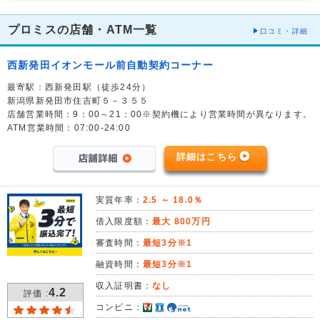
プロミスの店舗・ATM一覧
口コミ・詳細
西新発田イオンモール前自動契約コーナー
最寄駅：西新発田駅（徒歩24分）
新潟県新発田市住吉町５－３５５
店舗営業時間：9：00～21：00※契約機により営業時間が異なります。
ATM営業時間：07:00-24:00
詳細はこちら
実質年率：
2.5 ～ 18.0％
借入限度額：
最大 800万円
審査時間：
最短3分※1
融資時間：
最短3分※1
収入証明書：
なし
4.2
評価 :
コンビニ：