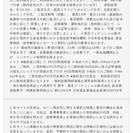
はご契約額およびご利用残高に応じて異なります）、 ご利用対象：満20歳
~70歳（国内居住の方、日本の永住権を取得されている方）、 遅延損害
金：年20.0%、ご返済方式：残高スライドリボルビング方式・元利定額リ
ボルビング方式、 ご返済期間（回数）、 最長10年・最大120回（融資額の
範囲内での追加借入や繰上返済により、返済期間・回数はお借入れ及び返済
計画に応じて 変動します）、必要書類：運転免許証（契約額に応じて、レ
イクが必要と判断した場合、 収入証明も提出）、担保・保証人：不要 ※貸
付条件を確認し、借りすぎに注意しましょう。 ※新生フィナンシャル株式
会社が契約する貸金業務にかかる指定紛争解決機関 ※日本貸金業協会 貸金
業相談・紛争解決センター ※ご契約には所定の審査があります。
レイク 最短即日融資をご希望の場合、21時（日曜日は18時）までのご契約
手続き完了（審査・必要書類の確認含む）が必要です。一部金融機関およ
び、メンテナンス時間等を除きます。
レイク ■無利息に関して 365日間無利息 ※初めてのご契約 ※Webでお申
込み・ご契約、ご契約額が50万円以上でご契約後59日以内に収入証明書類
の提出とレイクでの登録が完了の方 60日間無利息 ※初めてのご契約 ※We
bお申込み、ご契約額が50万円未満の方 ■無利息の注意点 ・初回契約翌日
から無利息適用となります ・無利息期間経過後は通常金利適用となります
・他の無利息商品との併用不可 商号：新生フィナンシャル株式会社 貸金業
登録番号：関東財務局長(11) 第01024号 日本貸金業協会会員第000003号
1.本サイトの目的は、ローン商品等に関する適切な情報と選択の機会を提供
することにあり、当社は、提携事業者とお客様との契約締結の代理、斡旋、
仲介等の形態を問わず、提携事業者とお客様の間の契約にいかなる関与もす
るものではありません。
2.本サイトに掲載される他の事業者の商品に関する情報の正確性には細心の
注意を払っていますが、金利、手数料その他の商品に関するいかなる情報も