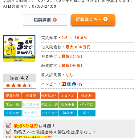
店舗営業時間：9：00～21：00※契約機により営業時間が異なります。
ATM営業時間：07:00-24:00
詳細はこちら
実質年率：
2.5 ～ 18.0％
借入限度額：
最大 800万円
審査時間：
最短3分※1
融資時間：
最短3分※1
収入証明書：
なし
4.2
評価 :
コンビニ：
即日融資
土日祝
無利息あり
おまとめ
低金利
来店不要
収入書不要
保証人不要
担保不要
バレずに
主婦向け
女性専用
フリーター
初心者
学生
最短3分融資
も可能！
勤務先への電話連絡＆郵送物は原則なし！