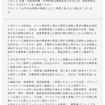
プロミス 店舗・自動契約機・ATM情報は随時変更されるため、最新情報は
プロミス公式サイトをご確認ください
プロミス ※お申込み時間や審査によりご希望に添えない場合がございま
す。
1.本サイトの目的は、ローン商品等に関する適切な情報と選択の機会を提供
することにあり、当社は、提携事業者とお客様との契約締結の代理、斡旋、
仲介等の形態を問わず、提携事業者とお客様の間の契約にいかなる関与もす
るものではありません。
2.本サイトに掲載される他の事業者の商品に関する情報の正確性には細心の
注意を払っていますが、金利、手数料その他の商品に関するいかなる情報も
保証するものではございません。ローン商品をご利用の際には、必ず商品を
提供する事業者に直接お問い合わせの上、商品詳細をご自身でご確認下さ
い。
3.当社及び当社アドバイザーでは、本サイトに掲載される商品やサービス等
についてのご質問には回答致しかねますので、当該商品等を提供する事業者
に直接お問い合わせ下さい。
4.本サイトに関して、利用者と提携事業者、第三者との間で紛争やトラブル
が発生した場合、当事者間で解決を図るものとし、当社は一切責任を負いま
せん。
5.編集方針、免責事項・知的財産権、ご利用いただく上での注意、プライバ
シーポリシーの各規程を必ずご確認の上、本サイトをご利用下さい。
6.カードローンお申し込み時に保険証を提出する場合、保険者番号、被保険
者記号・番号、通院歴、臓器提供意思確認欄に記載がある場合はマスキング
してお送りください。その他、バーコードなど個人情報にアクセス可能な情
報についても隠したうえでご提出ください。
※当サイトではアフィリエイトプログラムを利用し、事業者(アコム／プロ