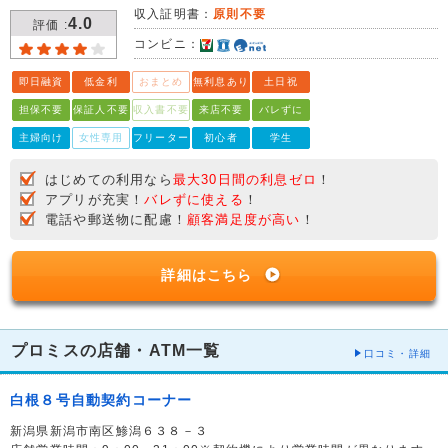
収入証明書：
原則不要
4.0
評価 :
コンビニ：
即日融資
低金利
おまとめ
無利息あり
土日祝
担保不要
保証人不要
収入書不要
来店不要
バレずに
主婦向け
女性専用
フリーター
初心者
学生
はじめての利用なら
最大30日間の利息ゼロ
！
アプリが充実！
バレずに使える
！
電話や郵送物に配慮！
顧客満足度が高い
！
詳細はこちら
プロミスの店舗・ATM一覧
口コミ・詳細
白根８号自動契約コーナー
新潟県新潟市南区鯵潟６３８－３