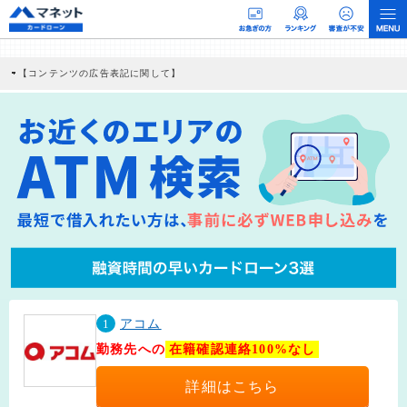
【コンテンツの広告表記に関して】
本コンテンツには、紹介している商品・商材の広告（リンク）を含む場合がありま
す。 これらの広告を経由して読者が企業ホームページを訪れ、成約が発生すると弊
社に対して企業から紹介報酬が支払われるという収益モデルです。 ただし、特定の
商品を根拠なくPRするものではなく、当編集部の調査／ユーザーへの口コミ収集な
どに基づき、公平性を担保した情報提供を行っています。
>提携企業一覧
1
アコム
勤務先への
在籍確認連絡100%なし
詳細はこちら