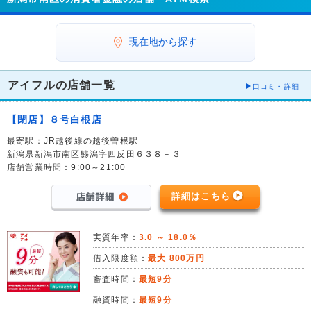
現在地から探す
アイフルの店舗一覧
口コミ・詳細
【閉店】８号白根店
最寄駅：JR越後線の越後曽根駅
新潟県新潟市南区鯵潟字四反田６３８－３
店舗営業時間：9:00～21:00
詳細はこちら
実質年率：
3.0 ～ 18.0％
借入限度額：
最大 800万円
審査時間：
最短9分
融資時間：
最短9分