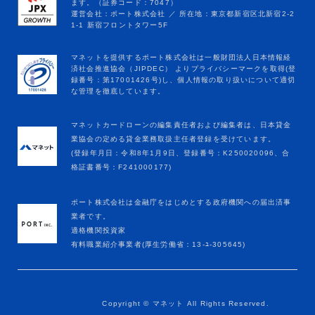
マネットカードローンの編集責任者および編集者は、日本貸金
業協会の定める貸金業務取扱主任者登録を受けています。
(登録年月日：令和8年1月9日、登録番号：K250020096、合
格証書番号：F241000177)
ポート株式会社は金融庁をはじめとする政府機関への届出済事
業者です。
適格機関投資家
有料職業紹介事業者(厚生労働省：13-ﾕ-305645)