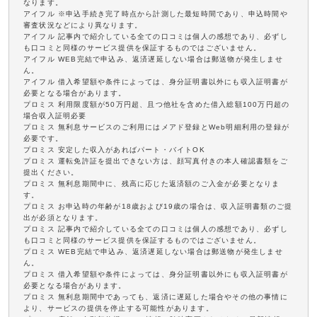
なります。
アイフル ※申込手続き完了時点から計測した最短時間であり、申込時間や
審査状況などにより異なります。
アイフル 記事内で紹介している全ての口コミは個人の感想であり、必ずし
も口コミと同様のサービス提供を保証するものではございません。
アイフル WEB完結で申込み、返済遅延しない場合は郵送物が発生しませ
ん。
アイフル 借入希望額や条件によっては、身分証明書以外にも収入証明書が
必要となる場合があります。
プロミス 利用限度額が50万円超、且つ他社を含めた借入総額100万円超の
場合収入証明必要
プロミス 無利息サービスのご利用にはメアド登録とWeb明細利用の登録が
必要です。
プロミス 安定した収入があればパート・バイトOK
プロミス 運転免許証を提出できない方は、顔写真付きの本人確認書類をご
提出ください。
プロミス 無利息期間中に、残高に応じた返済額のご入金が必要となりま
す。
プロミス お申込時の年齢が18歳および19歳の場合は、収入証明書類のご提
出が必須となります。
プロミス 記事内で紹介している全ての口コミは個人の感想であり、必ずし
も口コミと同様のサービス提供を保証するものではございません。
プロミス WEB完結で申込み、返済遅延しない場合は郵送物が発生しませ
ん。
プロミス 借入希望額や条件によっては、身分証明書以外にも収入証明書が
必要となる場合があります。
プロミス 無利息期間中であっても、返済に遅延した場合やその他の事情に
より、サービスの提供を停止する可能性があります。