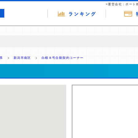
>運営会社：ポート
の広告（リンク）を含む場合があります。 これらの広告を経由して読者
るという収益モデルです。 ただし、特定の商品を根拠なくPRするもので
県
新潟市南区
白根８号自動契約コーナー
報提供を行っています。