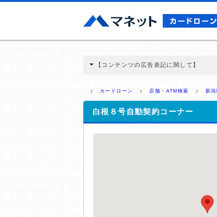
【コンテンツの広告表記に関して】
本コンテンツには、紹介している商品・商材
と弊社に対して企業から紹介報酬が支払われ
カードローン
店舗・ATM検索
新潟
ミ収集などに基づき、公平性を担保した情
>提携企業一覧
白根８号自動契約コーナー