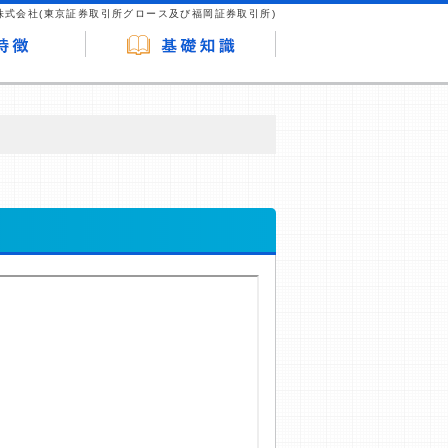
株式会社(東京証券取引所グロース及び福岡証券取引所)
が企業ホームページを訪れ、成約が発生する
はなく、当編集部の調査／ユーザーへの口コ