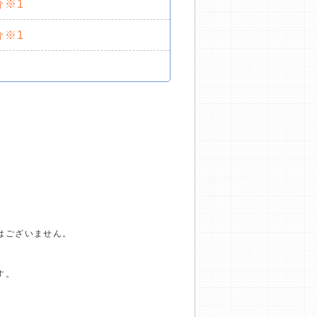
分※1
分※1
はございません。
す。