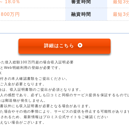
 ～ 18.0％
審査時間
最短3
 800万円
融資時間
最短3
詳細はこちら
めた借入総額100万円超の場合収入証明必要
とWeb明細利用の登録が必要です。
K
真付きの本人確認書類をご提出ください。
のご入金が必要となります。
場合は、収入証明書類のご提出が必須となります。
個人の感想であり、必ずしも口コミと同様のサービス提供を保証するもので
合は郵送物が発生しません。
明書以外にも収入証明書が必要となる場合があります。
した場合やその他の事情により、サービスの提供を停止する可能性がありま
更されるため、最新情報はプロミス公式サイトをご確認ください
添えない場合がございます。