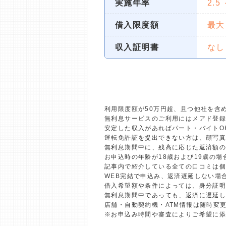
実施年率
2.5
借入限度額
最大
収入証明書
なし
利用限度額が50万円超、且つ他社を含
無利息サービスのご利用にはメアド登録
安定した収入があればパート・バイトO
運転免許証を提出できない方は、顔写
無利息期間中に、残高に応じた返済額
お申込時の年齢が18歳および19歳の
記事内で紹介している全ての口コミは
WEB完結で申込み、返済遅延しない場
借入希望額や条件によっては、身分証
無利息期間中であっても、返済に遅延
店舗・自動契約機・ATM情報は随時変
※お申込み時間や審査によりご希望に