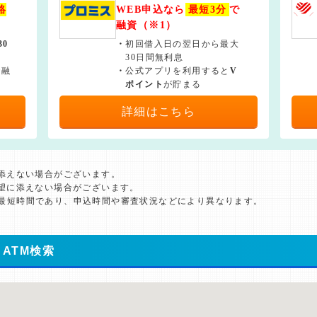
絡
WEB申込なら
最短3分
で
融資（※1）
30
・
初回借入日の翌日から最大
30日間無利息
で融
・
公式アプリを利用すると
V
ポイント
が貯まる
詳細はこちら
に添えない場合がございます。
希望に添えない場合がございます。
た最短時間であり、申込時間や審査状況などにより異なります。
ATM検索