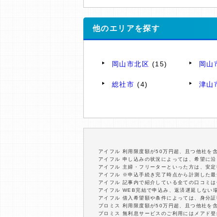
他のエリアを探す
岡山市北区
(15)
岡山
総社市
(4)
津山
アイフル 利用限度額が50万円超、且つ他社を
アイフル 申し込みの状況によっては、希望に
アイフル 主婦・フリーターといった方は、安
アイフル ※申込手続き完了時点から計測した
アイフル 記事内で紹介している全ての口コミ
アイフル WEB完結で申込み、返済遅延しない
アイフル 借入希望額や条件によっては、身分
プロミス 利用限度額が50万円超、且つ他社を
プロミス 無利息サービスのご利用にはメアド登