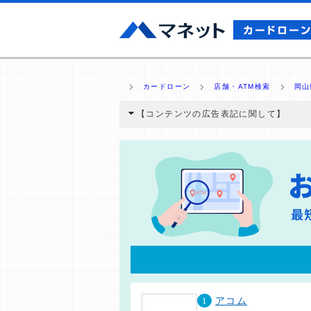
カードローン
店舗・ATM検索
岡山
【コンテンツの広告表記に関して】
本コンテンツには、紹介している商品・商材
と弊社に対して企業から紹介報酬が支払われ
ミ収集などに基づき、公平性を担保した情
>提携企業一覧
1
アコム