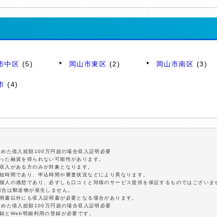
市中区
(5)
岡山市東区
(2)
岡山市南区
(3)
市
(4)
含めた借入総額100万円超の場合収入証明必要
沿った融資を得られない可能性があります。
定収入がある方のみが対象となります。
最短時間であり、申込時間や審査状況などにより異なります。
は個人の感想であり、必ずしも口コミと同様のサービス提供を保証するものではございま
場合は郵送物が発生しません。
証明書以外にも収入証明書が必要となる場合があります。
含めた借入総額100万円超の場合収入証明必要
録とWeb明細利用の登録が必要です。