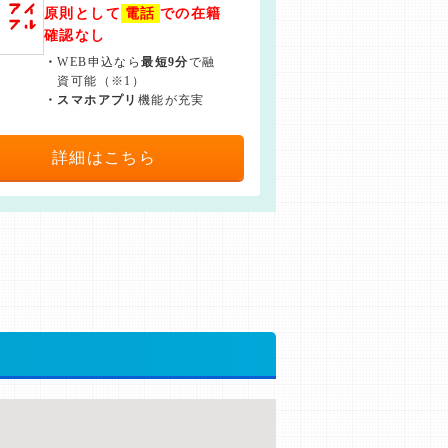
原則として
電話
での在籍
確認なし
・
WEB申込なら
最短9分
で融
資可能（※1）
・
スマホアプリ
機能が充実
詳細はこちら