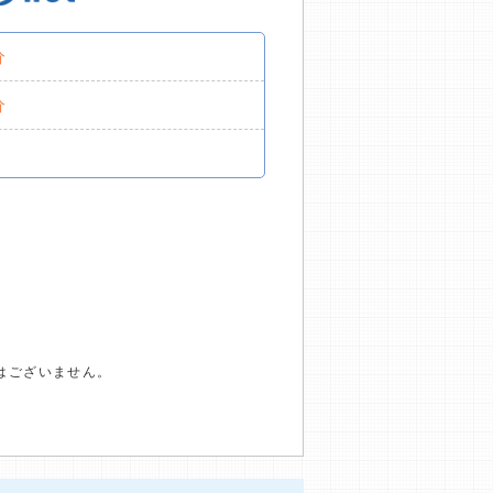
分
分
はございません。