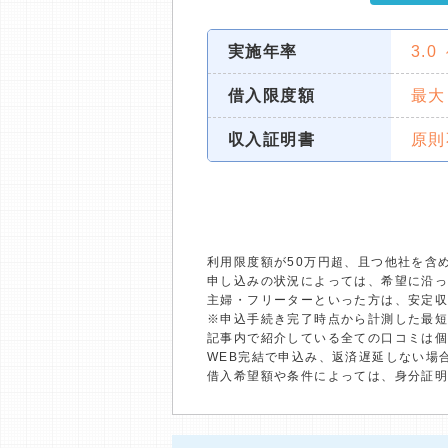
実施年率
3.0
借入限度額
最大
収入証明書
原則
利用限度額が50万円超、且つ他社を含
申し込みの状況によっては、希望に沿
主婦・フリーターといった方は、安定
※申込手続き完了時点から計測した最
記事内で紹介している全ての口コミは
WEB完結で申込み、返済遅延しない場
借入希望額や条件によっては、身分証