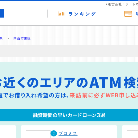
>運営会社：ポート
県
岡山市東区
の広告（リンク）を含む場合があります。 これらの広告を経由して読者
るという収益モデルです。 ただし、特定の商品を根拠なくPRするもので
報提供を行っています。
2
プロミス