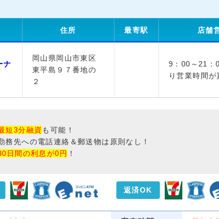
住所
最寄駅
店舗
岡山県岡山市東区
ーナ
9：00～21
東平島９７番地の
り営業時間が
２
最短3分融資
も可能！
勤務先への電話連絡＆郵送物は原則なし！
30日間の利息が0円
！
返済OK