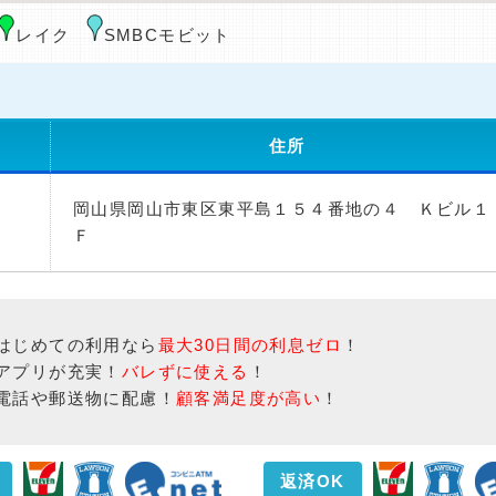
レイク
SMBCモビット
住所
岡山県岡山市東区東平島１５４番地の４ Ｋビル１
Ｆ
はじめての利用なら
最大30日間の利息ゼロ
！
アプリが充実！
バレずに使える
！
電話や郵送物に配慮！
顧客満足度が高い
！
返済OK