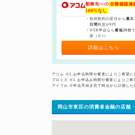
勤務先への
在籍確認連
100%なし
・
初回契約の翌日から
最大
日間
利息が0円
・
WEB申込なら
最短20分
資（※1）
詳細はこちら
アコム ※1.お申込時間や審査によりご希望
プロミス ※1 お申込み時間や審査によりご
アイフル ※申込手続き完了時点から計測し
岡山市東区の消費者金融の店舗・