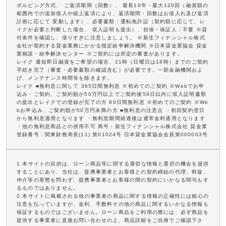
ボルビング方式、 ご返済期間（回数）、 最長10年・最大120回（融資額の
範囲内での追加借入や繰上返済により、返済期間・回数はお借入れ及び返済
計画に応じて 変動します）、必要書類：運転免許証（契約額に応じて、レ
イクが必要と判断した場合、 収入証明も提出）、担保・保証人：不要 ※貸
付条件を確認し、借りすぎに注意しましょう。 ※新生フィナンシャル株式
会社が契約する貸金業務にかかる指定紛争解決機関 ※日本貸金業協会 貸金
業相談・紛争解決センター ※ご契約には所定の審査があります。
レイク 最短即日融資をご希望の場合、21時（日曜日は18時）までのご契約
手続き完了（審査・必要書類の確認含む）が必要です。一部金融機関およ
び、メンテナンス時間等を除きます。
レイク ■無利息に関して 365日間無利息 ※初めてのご契約 ※Webでお申
込み・ご契約、ご契約額が50万円以上でご契約後59日以内に収入証明書類
の提出とレイクでの登録が完了の方 60日間無利息 ※初めてのご契約 ※We
bお申込み、ご契約額が50万円未満の方 ■無利息の注意点 ・初回契約翌日
から無利息適用となります ・無利息期間経過後は通常金利適用となります
・他の無利息商品との併用不可 商号：新生フィナンシャル株式会社 貸金業
登録番号：関東財務局長(11) 第01024号 日本貸金業協会会員第000003号
1.本サイトの目的は、ローン商品等に関する適切な情報と選択の機会を提供
することにあり、当社は、提携事業者とお客様との契約締結の代理、斡旋、
仲介等の形態を問わず、提携事業者とお客様の間の契約にいかなる関与もす
るものではありません。
2.本サイトに掲載される他の事業者の商品に関する情報の正確性には細心の
注意を払っていますが、金利、手数料その他の商品に関するいかなる情報も
保証するものではございません。ローン商品をご利用の際には、必ず商品を
提供する事業者に直接お問い合わせの上、商品詳細をご自身でご確認下さ