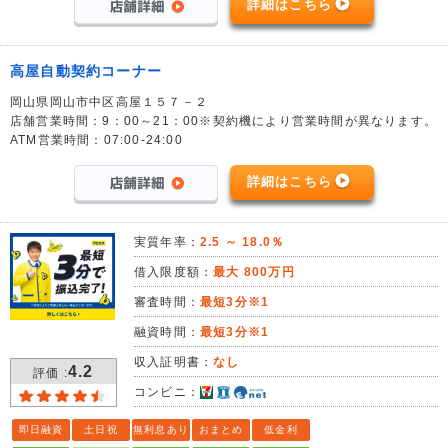
詳細はこちら
高屋自動契約コーナー
岡山県岡山市中区高屋１５７－２
店舗営業時間：9：00～21：00※契約機により営業時間が異なります。
ATM営業時間：07:00-24:00
詳細はこちら
実質年率：
2.5 ～ 18.0％
借入限度額：
最大 800万円
審査時間：
最短3分※1
融資時間：
最短3分※1
収入証明書：
なし
4.2
評価 :
コンビニ：
即日融資
土日祝
無利息あり
おまとめ
低金利