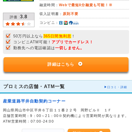
融資時間：
Webで最短8分融資も可能！※
収入証明書：
原則不要
3.8
評価 :
コンビニ：
50万円以上なら
365日間無利息
！
コンビニATM可能！
アプリでカードレス！
勤務先への電話確認は
一切しません。
詳細はこちら
プロミスの店舗・ATM一覧
口コミ・詳細
産業道路平井自動契約コーナー
岡山県岡山市中区平井６丁目１１番２２号 岡野ビルⅡ １Ｆ
店舗営業時間：9：00～21：00※契約機により営業時間が異なります。
ATM営業時間：07:00-24:00