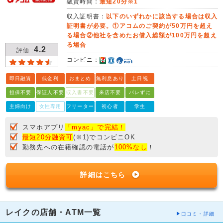
融資時間：
最短20分※1
収入証明書：
以下のいずれかに該当する場合は収入
証明書が必要。①アコムのご契約が50万円を超え
る場合②他社を含めたお借入総額が100万円を超え
る場合
4.2
評価 :
コンビニ：
即日融資
低金利
おまとめ
無利息あり
土日祝
担保不要
保証人不要
収入書不要
来店不要
バレずに
主婦向け
女性専用
フリーター
初心者
学生
スマホアプリ
「myac」で完結！
最短20分融資可
(※1)でコンビニOK
勤務先への在籍確認の電話が
100%なし
！
詳細はこちら
レイクの店舗・ATM一覧
口コミ・詳細