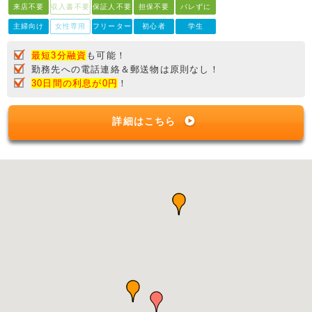
来店不要
収入書不要
保証人不要
担保不要
バレずに
主婦向け
女性専用
フリーター
初心者
学生
最短3分融資
も可能！
勤務先への電話連絡＆郵送物は原則なし！
30日間の利息が0円
！
詳細はこちら