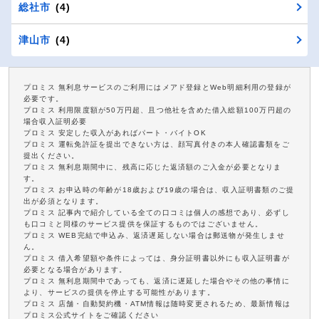
総社市
(4)
津山市
(4)
プロミス 無利息サービスのご利用にはメアド登録とWeb明細利用の登録が
必要です。
プロミス 利用限度額が50万円超、且つ他社を含めた借入総額100万円超の
場合収入証明必要
プロミス 安定した収入があればパート・バイトOK
プロミス 運転免許証を提出できない方は、顔写真付きの本人確認書類をご
提出ください。
プロミス 無利息期間中に、残高に応じた返済額のご入金が必要となりま
す。
プロミス お申込時の年齢が18歳および19歳の場合は、収入証明書類のご提
出が必須となります。
プロミス 記事内で紹介している全ての口コミは個人の感想であり、必ずし
も口コミと同様のサービス提供を保証するものではございません。
プロミス WEB完結で申込み、返済遅延しない場合は郵送物が発生しませ
ん。
プロミス 借入希望額や条件によっては、身分証明書以外にも収入証明書が
必要となる場合があります。
プロミス 無利息期間中であっても、返済に遅延した場合やその他の事情に
より、サービスの提供を停止する可能性があります。
プロミス 店舗・自動契約機・ATM情報は随時変更されるため、最新情報は
プロミス公式サイトをご確認ください