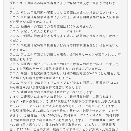
プロミス ※お申込み時間や審査によりご希望に添えない場合がございま
す。
アコム ※1 お申込時間や審査によりご希望に添えない場合がございます。
アコム ※2 借入希望額や条件によっては、身分証明書以外にも収入証明書
が必要となる場合があります。
アコム 勤務先への電話での在籍確認は100％ありません。
アコム 安定した収入があればパート・バイトOK
アコム ご利用の際は貸付け条件をよく読み、計画的な借り入れを心がけて
ください
アコム 高校生（定時制高校生および高等専門学校生も含む）はお申込いた
だけません。
アコム アコムが不適切と判断した場合、金利0円サービスが適用されない可
能性があります。
アコム 記事内で紹介している全ての口コミは個人の感想であり、必ずしも
口コミと同様のサービス提供を保証するものではございません。
アコム 店舗・自動契約機で契約し、明細の確認方法をWEBにした場合、返
済遅延しない場合は郵送物が発生しません。
アコム 当サイトではアフィリエイトプログラムを利用し、事業者(アコム)
から委託を受け広告収益を得て運営しております
アコム 適用金利や利用極度額は審査によって決定します
レイク 口座振込による借入は原則として銀行営業時間内に限られます。
レイク ■貸付条件について 満20歳以上70歳以下の方で安定した収入のある
方（パート・アルバイトで収入のある方も可）は、ご利用いただけます。
お取引期間中に満71歳になられた時点で新たなご融資を停止させていただ
きます。 ご融資額：1万~500万円、貸付利率：年4.5~18.0% （貸付利率
はご契約額およびご利用残高に応じて異なります）、 ご利用対象：満20歳
~70歳（国内居住の方、日本の永住権を取得されている方）、 遅延損害
金：年20.0%、ご返済方式：残高スライドリボルビング方式・元利定額リ