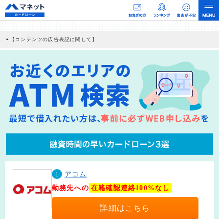
【コンテンツの広告表記に関して】
本コンテンツには、紹介している商品・商材の広告（リンク）を含む場合がありま
す。 これらの広告を経由して読者が企業ホームページを訪れ、成約が発生すると弊
社に対して企業から紹介報酬が支払われるという収益モデルです。 ただし、特定の
商品を根拠なくPRするものではなく、当編集部の調査／ユーザーへの口コミ収集な
どに基づき、公平性を担保した情報提供を行っています。
>提携企業一覧
1
アコム
勤務先への
在籍確認連絡100%なし
詳細はこちら