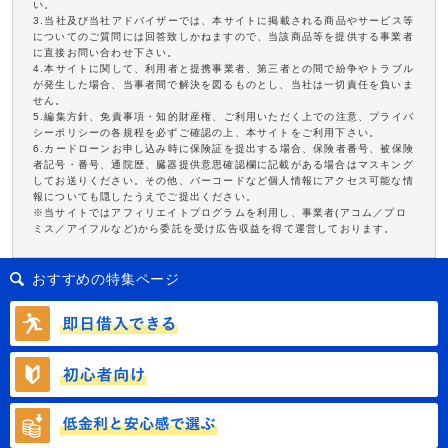
い。
3.当社及び当社アドバイザーでは、本サイトに掲載される商品やサービス等
についてのご質問には回答致しかねますので、当該商品等を提供する事業者
に直接お問い合わせ下さい。
4.本サイトに関して、利用者と提携事業者、第三者との間で紛争やトラブル
が発生した場合、当事者間で解決を図るものとし、当社は一切責任を負いま
せん。
5.編集方針、免責事項・知的財産権、ご利用いただく上での注意、プライバ
シーポリシーの各規程を必ずご確認の上、本サイトをご利用下さい。
6.カードローンお申し込み時に保険証を提出する場合、保険者番号、被保険
者記号・番号、通院歴、臓器提供意思確認欄に記載がある場合はマスキング
してお送りください。その他、バーコードなど個人情報にアクセス可能な情
報についても隠したうえでご提出ください。
※当サイトではアフィリエイトプログラムを利用し、事業者(アコム／プロ
ミス／アイフルなど)から委託を受け広告収益を得て運営しております。
おすすめの特集ページ