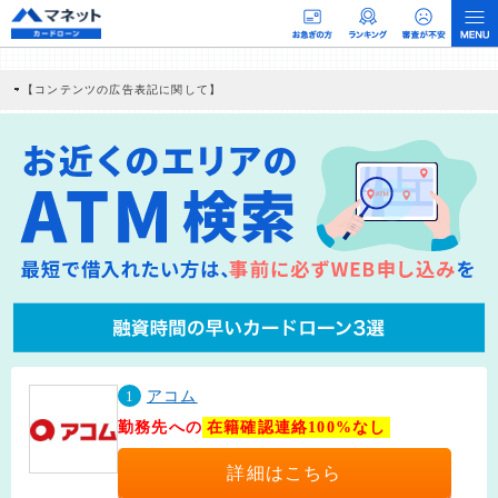
【コンテンツの広告表記に関して】
本コンテンツには、紹介している商品・商材の広告（リンク）を含む場合がありま
す。 これらの広告を経由して読者が企業ホームページを訪れ、成約が発生すると弊
社に対して企業から紹介報酬が支払われるという収益モデルです。 ただし、特定の
商品を根拠なくPRするものではなく、当編集部の調査／ユーザーへの口コミ収集な
どに基づき、公平性を担保した情報提供を行っています。
>提携企業一覧
1
アコム
勤務先への
在籍確認連絡100%なし
詳細はこちら