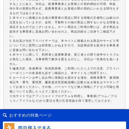
することにあり、当社は、提携事業者とお客様との契約締結の代理、斡旋、
仲介等の形態を問わず、提携事業者とお客様の間の契約にいかなる関与もす
るものではありません。
2.本サイトに掲載される他の事業者の商品に関する情報の正確性には細心の
注意を払っていますが、金利、手数料その他の商品に関するいかなる情報も
保証するものではございません。ローン商品をご利用の際には、必ず商品を
提供する事業者に直接お問い合わせの上、商品詳細をご自身でご確認下さ
い。
3.当社及び当社アドバイザーでは、本サイトに掲載される商品やサービス等
についてのご質問には回答致しかねますので、当該商品等を提供する事業者
に直接お問い合わせ下さい。
4.本サイトに関して、利用者と提携事業者、第三者との間で紛争やトラブル
が発生した場合、当事者間で解決を図るものとし、当社は一切責任を負いま
せん。
5.編集方針、免責事項・知的財産権、ご利用いただく上での注意、プライバ
シーポリシーの各規程を必ずご確認の上、本サイトをご利用下さい。
6.カードローンお申し込み時に保険証を提出する場合、保険者番号、被保険
者記号・番号、通院歴、臓器提供意思確認欄に記載がある場合はマスキング
してお送りください。その他、バーコードなど個人情報にアクセス可能な情
報についても隠したうえでご提出ください。
※当サイトではアフィリエイトプログラムを利用し、事業者(アコム／プロ
ミス／アイフルなど)から委託を受け広告収益を得て運営しております。
おすすめの特集ページ