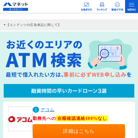
【コンテンツの広告表記に関して】
本コンテンツには、紹介している商品・商材の広告（リンク）を含む場合がありま
す。 これらの広告を経由して読者が企業ホームページを訪れ、成約が発生すると弊
社に対して企業から紹介報酬が支払われるという収益モデルです。 ただし、特定の
商品を根拠なくPRするものではなく、当編集部の調査／ユーザーへの口コミ収集な
どに基づき、公平性を担保した情報提供を行っています。
>提携企業一覧
1
アコム
勤務先への
在籍確認連絡100%なし
詳細はこちら