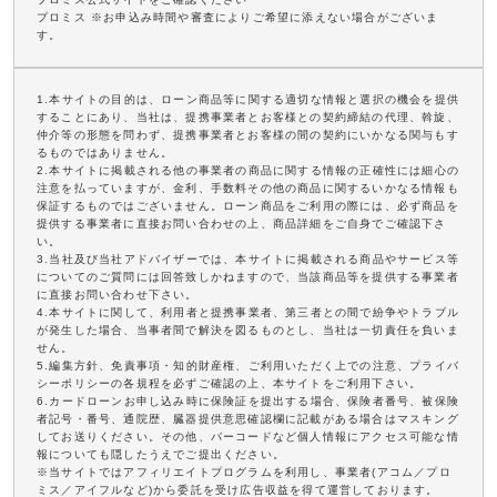
プロミス ※お申込み時間や審査によりご希望に添えない場合がございま
す。
1.本サイトの目的は、ローン商品等に関する適切な情報と選択の機会を提供
することにあり、当社は、提携事業者とお客様との契約締結の代理、斡旋、
仲介等の形態を問わず、提携事業者とお客様の間の契約にいかなる関与もす
るものではありません。
2.本サイトに掲載される他の事業者の商品に関する情報の正確性には細心の
注意を払っていますが、金利、手数料その他の商品に関するいかなる情報も
保証するものではございません。ローン商品をご利用の際には、必ず商品を
提供する事業者に直接お問い合わせの上、商品詳細をご自身でご確認下さ
い。
3.当社及び当社アドバイザーでは、本サイトに掲載される商品やサービス等
についてのご質問には回答致しかねますので、当該商品等を提供する事業者
に直接お問い合わせ下さい。
4.本サイトに関して、利用者と提携事業者、第三者との間で紛争やトラブル
が発生した場合、当事者間で解決を図るものとし、当社は一切責任を負いま
せん。
5.編集方針、免責事項・知的財産権、ご利用いただく上での注意、プライバ
シーポリシーの各規程を必ずご確認の上、本サイトをご利用下さい。
6.カードローンお申し込み時に保険証を提出する場合、保険者番号、被保険
者記号・番号、通院歴、臓器提供意思確認欄に記載がある場合はマスキング
してお送りください。その他、バーコードなど個人情報にアクセス可能な情
報についても隠したうえでご提出ください。
※当サイトではアフィリエイトプログラムを利用し、事業者(アコム／プロ
ミス／アイフルなど)から委託を受け広告収益を得て運営しております。