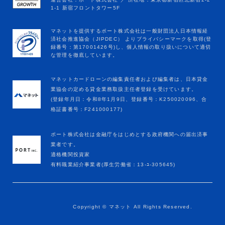
マネットカードローンの編集責任者および編集者は、日本貸金
業協会の定める貸金業務取扱主任者登録を受けています。
(登録年月日：令和8年1月9日、登録番号：K250020096、合
格証書番号：F241000177)
ポート株式会社は金融庁をはじめとする政府機関への届出済事
業者です。
適格機関投資家
有料職業紹介事業者(厚生労働省：13-ﾕ-305645)