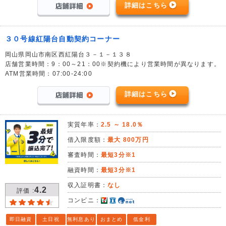
詳細はこちら
３０号線紅陽台自動契約コーナー
岡山県岡山市南区西紅陽台３－１－１３８
店舗営業時間：9：00～21：00※契約機により営業時間が異なります。
ATM営業時間：07:00-24:00
詳細はこちら
実質年率：
2.5 ～ 18.0％
借入限度額：
最大 800万円
審査時間：
最短3分※1
融資時間：
最短3分※1
収入証明書：
なし
4.2
評価 :
コンビニ：
即日融資
土日祝
無利息あり
おまとめ
低金利