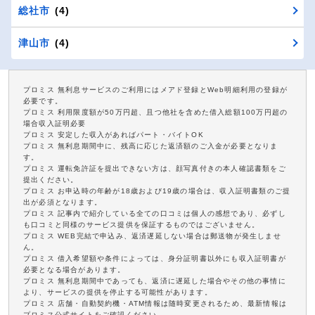
総社市
(4)
津山市
(4)
プロミス 無利息サービスのご利用にはメアド登録とWeb明細利用の登録が
必要です。
プロミス 利用限度額が50万円超、且つ他社を含めた借入総額100万円超の
場合収入証明必要
プロミス 安定した収入があればパート・バイトOK
プロミス 無利息期間中に、残高に応じた返済額のご入金が必要となりま
す。
プロミス 運転免許証を提出できない方は、顔写真付きの本人確認書類をご
提出ください。
プロミス お申込時の年齢が18歳および19歳の場合は、収入証明書類のご提
出が必須となります。
プロミス 記事内で紹介している全ての口コミは個人の感想であり、必ずし
も口コミと同様のサービス提供を保証するものではございません。
プロミス WEB完結で申込み、返済遅延しない場合は郵送物が発生しませ
ん。
プロミス 借入希望額や条件によっては、身分証明書以外にも収入証明書が
必要となる場合があります。
プロミス 無利息期間中であっても、返済に遅延した場合やその他の事情に
より、サービスの提供を停止する可能性があります。
プロミス 店舗・自動契約機・ATM情報は随時変更されるため、最新情報は
プロミス公式サイトをご確認ください