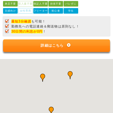
来店不要
収入書不要
保証人不要
担保不要
バレずに
主婦向け
女性専用
フリーター
初心者
学生
最短3分融資
も可能！
勤務先への電話連絡＆郵送物は原則なし！
30日間の利息が0円
！
詳細はこちら