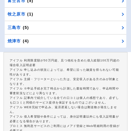
富士宮市
(5)
牧之原市
(1)
三島市
(5)
焼津市
(4)
アイフル 利用限度額が50万円超、且つ他社を含めた借入総額100万円超の
場合収入証明必要
アイフル 申し込みの状況によっては、希望に沿った融資を得られない可能
性があります。
アイフル 主婦・フリーターといった方は、安定収入がある方のみが対象と
なります。
アイフル ※申込手続き完了時点から計測した最短時間であり、申込時間や
審査状況などにより異なります。
アイフル 記事内で紹介している全ての口コミは個人の感想であり、必ずし
も口コミと同様のサービス提供を保証するものではございません。
アイフル WEB完結で申込み、返済遅延しない場合は郵送物が発生しませ
ん。
アイフル 借入希望額や条件によっては、身分証明書以外にも収入証明書が
必要となる場合があります。
プロミス 無利息サービスのご利用にはメアド登録とWeb明細利用の登録が
必要です。