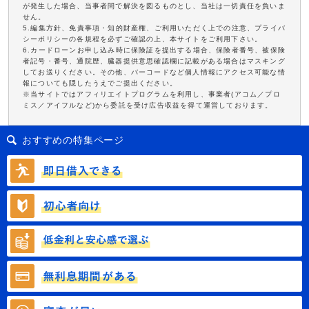
が発生した場合、当事者間で解決を図るものとし、当社は一切責任を負いま
せん。
5.編集方針、免責事項・知的財産権、ご利用いただく上での注意、プライバ
シーポリシーの各規程を必ずご確認の上、本サイトをご利用下さい。
6.カードローンお申し込み時に保険証を提出する場合、保険者番号、被保険
者記号・番号、通院歴、臓器提供意思確認欄に記載がある場合はマスキング
してお送りください。その他、バーコードなど個人情報にアクセス可能な情
報についても隠したうえでご提出ください。
※当サイトではアフィリエイトプログラムを利用し、事業者(アコム／プロ
ミス／アイフルなど)から委託を受け広告収益を得て運営しております。
おすすめの特集ページ