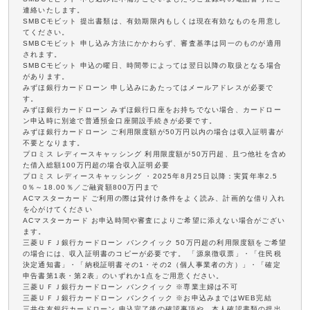
連絡いたします。
SMBCモビット 提出書類は、有効期限内もしくは現在有効なものを用意し
てください。
SMBCモビット 申し込み方法にかかわらず、審査基準は同一のものが適用
されます。
SMBCモビット 申込の曜日、時間帯によっては翌日以降の取扱となる場合
があります。
みずほ銀行カードローン 申し込みにあたってはメールアドレスが必要で
す。
みずほ銀行カードローン みずほ銀行口座をお持ちでない場合、カードロー
ン申込時に別途で普通預金口座開設手続きが必要です。
みずほ銀行カードローン ご利用限度額が50万円以内の場合は収入証明書が
不要となります。
プロミス レディースキャッシング 利用限度額が50万円超、且つ他社を含め
た借入総額100万円超の場合収入証明必要
プロミス レディースキャッシング ・2025年8月25日以降：実質年率2.5
0％～18.00％／ご融資額800万円まで
ACマスターカード ご利用の際は貸付け条件をよく読み、計画的な借り入れ
を心がけてください
ACマスターカード お申込時間や審査によりご希望に添えない場合がござい
ます。
三菱ＵＦＪ銀行カードローン バンクイック 50万円超の利用限度額をご希望
の場合には、収入証明書のコピーが必要です。 「源泉徴収票」・「住民税
決定通知書」・「納税証明書その1・その2（個人事業者の方）」・「確定
申告書第1表・第2表」のいずれか1点をご用意ください。
三菱ＵＦＪ銀行カードローン バンクイック ※専業主婦は不可
三菱ＵＦＪ銀行カードローン バンクイック ※お申込みまではWEB完結
三井住友銀行カードローン 申込完了後の確認事項や、本人確認書類の提出