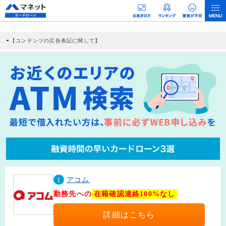
【コンテンツの広告表記に関して】
本コンテンツには、紹介している商品・商材の広告（リンク）を含む場合がありま
す。 これらの広告を経由して読者が企業ホームページを訪れ、成約が発生すると弊
社に対して企業から紹介報酬が支払われるという収益モデルです。 ただし、特定の
商品を根拠なくPRするものではなく、当編集部の調査／ユーザーへの口コミ収集な
どに基づき、公平性を担保した情報提供を行っています。
>提携企業一覧
1
アコム
勤務先への
在籍確認連絡100%なし
詳細はこちら