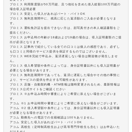
プロミス 利用限度額が50万円超、且つ他社を含めた借入総額100万円超の
場合収入証明必要
プロミス 安定した収入があればパート・バイトOK
プロミス 無利息期間中に、残高に応じた返済額のご入金が必要となりま
す。
プロミス 運転免許証を提出できない方は、顔写真付きの本人確認書類をご
提出ください。
プロミス お申込時の年齢が18歳および19歳の場合は、収入証明書類のご提
出が必須となります。
プロミス 記事内で紹介している全ての口コミは個人の感想であり、必ずし
も口コミと同様のサービス提供を保証するものではございません。
プロミス WEB完結で申込み、返済遅延しない場合は郵送物が発生しませ
ん。
プロミス 借入希望額や条件によっては、身分証明書以外にも収入証明書が
必要となる場合があります。
プロミス 無利息期間中であっても、返済に遅延した場合やその他の事情に
より、サービスの提供を停止する可能性があります。
プロミス 店舗・自動契約機・ATM情報は随時変更されるため、最新情報は
プロミス公式サイトをご確認ください
プロミス ※お申込み時間や審査によりご希望に添えない場合がございま
す。
アコム ※1 お申込時間や審査によりご希望に添えない場合がございます。
アコム ※2 借入希望額や条件によっては、身分証明書以外にも収入証明書
が必要となる場合があります。
アコム 勤務先への電話での在籍確認は100％ありません。
アコム 安定した収入があればパート・バイトOK
アコム 高校生（定時制高校生および高等専門学校生も含む）はお申込いた
だけません。