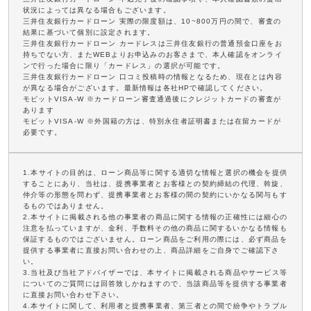
状況によっては異なる場合もございます。
三井住友銀行カードローン 実際の限度額は、10~800万円の間で、審査の
結果に基づいて個別に設定されます。
三井住友銀行カードローン カードレスは三井住友銀行の普通預金口座をお
持ちでない方、またWEBよりお申込みのお客さまで、本人確認をオンライ
ンで行った場合に限り「カードレス」の選択が可能です。
三井住友銀行カードローン 口コミ投稿時の情報となるため、現在とは内容
が異なる場合がございます。最新情報は各社HPで確認してください。
モビットVISA-W ※カードローン審査通過後にクレジットカードの審査が
あります
モビットVISA-W ※外国籍の方は、特別永住者証明書または在留カードが
必要です。
1.本サイトの目的は、ローン商品等に関する適切な情報と選択の機会を提供
することにあり、当社は、提携事業者とお客様との契約締結の代理、斡旋、
仲介等の形態を問わず、提携事業者とお客様の間の契約にいかなる関与もす
るものではありません。
2.本サイトに掲載される他の事業者の商品に関する情報の正確性には細心の
注意を払っていますが、金利、手数料その他の商品に関するいかなる情報も
保証するものではございません。ローン商品をご利用の際には、必ず商品を
提供する事業者に直接お問い合わせの上、商品詳細をご自身でご確認下さ
い。
3.当社及び当社アドバイザーでは、本サイトに掲載される商品やサービス等
についてのご質問には回答致しかねますので、当該商品等を提供する事業者
に直接お問い合わせ下さい。
4.本サイトに関して、利用者と提携事業者、第三者との間で紛争やトラブル