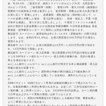
金：年20.0%、ご返済方式：残高スライドリボルビング方式・元利定額リ
ボルビング方式、 ご返済期間（回数）、 最長10年・最大120回（融資額の
範囲内での追加借入や繰上返済により、返済期間・回数はお借入れ及び返済
計画に応じて 変動します）、必要書類：運転免許証（契約額に応じて、レ
イクが必要と判断した場合、 収入証明も提出）、担保・保証人：不要 ※貸
付条件を確認し、借りすぎに注意しましょう。 ※新生フィナンシャル株式
会社が契約する貸金業務にかかる指定紛争解決機関 ※日本貸金業協会 貸金
業相談・紛争解決センター ※ご契約には所定の審査があります。
横浜銀行 カードローン 適用金利は年1.5～14.6％（変動金利）の間で決定
します。なお、金利の年14.6%は、お借入限度額が100万円以下の場合に
適用されます。
横浜銀行 カードローン お借入限度額は10万円～1,000万円の間で決定さ
れ、10万円単位で変動します。
横浜銀行 カードローン 収入証明書：借入限度額が50万円超の場合は必要
ドコモSMTBネット銀行カードローン 借入当時の画像の為、現在の画面と
異なる場合があります。
auじぶん銀行じぶんローン auじぶん銀行が指定する本人確認書類・収入証
明書の提出が必要です。
auじぶん銀行じぶんローン 契約時の年齢が満20歳以上70歳未満の方
auじぶん銀行じぶんローン 記載している金利は、通常のものとなっていま
す。
SMBCモビット SMBCモビット専用の自動契約機はすべて廃止されていま
す。自動契約機のご利用を希望される方は、お近くの「三井住友銀行内ロー
ン契約機」をご利用ください。なお、2026年9月6日以降は、ローン契約機
での申込およびカード受取の取扱いは終了となります。
SMBCモビット 原則24時間最短3分で振込による融資が可能。審査結果に
よりご希望に沿えない場合あり。
SMBCモビット 申し込みに不備がございましたらご登録時の電話番号にご