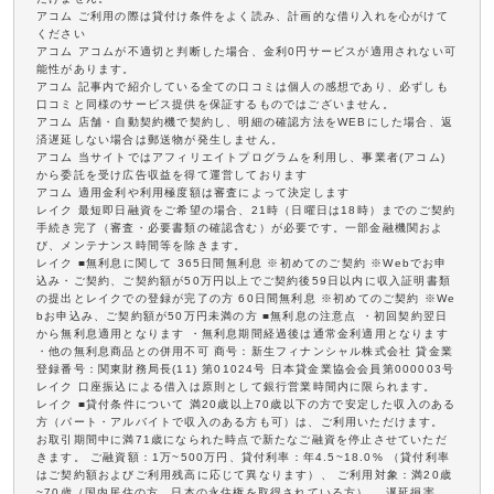
アコム ご利用の際は貸付け条件をよく読み、計画的な借り入れを心がけて
ください
アコム アコムが不適切と判断した場合、金利0円サービスが適用されない可
能性があります。
アコム 記事内で紹介している全ての口コミは個人の感想であり、必ずしも
口コミと同様のサービス提供を保証するものではございません。
アコム 店舗・自動契約機で契約し、明細の確認方法をWEBにした場合、返
済遅延しない場合は郵送物が発生しません。
アコム 当サイトではアフィリエイトプログラムを利用し、事業者(アコム)
から委託を受け広告収益を得て運営しております
アコム 適用金利や利用極度額は審査によって決定します
レイク 最短即日融資をご希望の場合、21時（日曜日は18時）までのご契約
手続き完了（審査・必要書類の確認含む）が必要です。一部金融機関およ
び、メンテナンス時間等を除きます。
レイク ■無利息に関して 365日間無利息 ※初めてのご契約 ※Webでお申
込み・ご契約、ご契約額が50万円以上でご契約後59日以内に収入証明書類
の提出とレイクでの登録が完了の方 60日間無利息 ※初めてのご契約 ※We
bお申込み、ご契約額が50万円未満の方 ■無利息の注意点 ・初回契約翌日
から無利息適用となります ・無利息期間経過後は通常金利適用となります
・他の無利息商品との併用不可 商号：新生フィナンシャル株式会社 貸金業
登録番号：関東財務局長(11) 第01024号 日本貸金業協会会員第000003号
レイク 口座振込による借入は原則として銀行営業時間内に限られます。
レイク ■貸付条件について 満20歳以上70歳以下の方で安定した収入のある
方（パート・アルバイトで収入のある方も可）は、ご利用いただけます。
お取引期間中に満71歳になられた時点で新たなご融資を停止させていただ
きます。 ご融資額：1万~500万円、貸付利率：年4.5~18.0% （貸付利率
はご契約額およびご利用残高に応じて異なります）、 ご利用対象：満20歳
~70歳（国内居住の方、日本の永住権を取得されている方）、 遅延損害