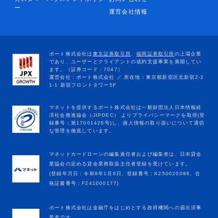
ー
運営会社情報
マネットカードローンの編集責任者および編集者は、日本貸金
業協会の定める貸金業務取扱主任者登録を受けています。
(登録年月日：令和8年1月9日、登録番号：K250020096、合
格証書番号：F241000177)
ポート株式会社は金融庁をはじめとする政府機関への届出済事
業者です。