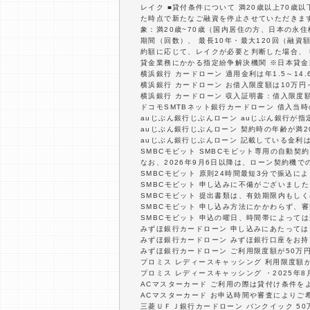
レイク ■貸付条件について 満20歳以上70
た時点で新たなご融資を停止させていただきます。
象：満20歳~70歳（国内居住の方、日本の永
期間（回数）、 最長10年・最大120回（融
約額に応じて、レイクが必要と判断した場合、
貸金業務にかかる指定紛争解決機関 ※日本貸金
横浜銀行 カードローン 適用金利は年1.5～1
横浜銀行 カードローン お借入限度額は10万円
横浜銀行 カードローン 収入証明書：借入限度
ドコモSMTBネット銀行カードローン 借入当
auじぶん銀行じぶんローン auじぶん銀行が
auじぶん銀行じぶんローン 契約時の年齢が満2
auじぶん銀行じぶんローン 記載している金利
SMBCモビット SMBCモビット専用の自動
なお、2026年9月6日以降は、ローン契約機
SMBCモビット 原則24時間最短3分で振込
SMBCモビット 申し込みに不備がございまし
SMBCモビット 提出書類は、有効期限内もし
SMBCモビット 申し込み方法にかかわらず、
SMBCモビット 申込の曜日、時間帯によって
みずほ銀行カードローン 申し込みにあたって
みずほ銀行カードローン みずほ銀行口座をお
みずほ銀行カードローン ご利用限度額が50万
プロミス レディースキャッシング 利用限度額
プロミス レディースキャッシング ・2025年8月
ACマスターカード ご利用の際は貸付け条件を
ACマスターカード お申込時間や審査によりご
三菱ＵＦＪ銀行カードローン バンクイック 5