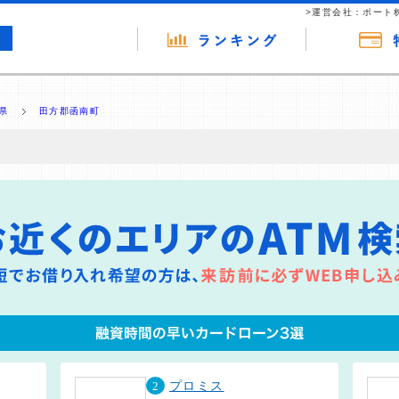
>運営会社：ポート
県
田方郡函南町
の広告（リンク）を含む場合があります。 これらの広告を経由して読者
るという収益モデルです。 ただし、特定の商品を根拠なくPRするもので
報提供を行っています。
2
プロミス