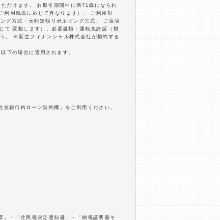
いただけます。 お取引期間中に満71歳になられ
びご利用残高に応じて異なります）、 ご利用対
ビング方式・元利定額リボルビング方式、 ご返済
応じて 変動します）、必要書類：運転免許証（契
う。 ※新生フィナンシャル株式会社が契約する
万円以下の場合に適用されます。
井住友銀行内ローン契約機」をご利用ください。
収票」・「住民税決定通知書」・「納税証明書そ