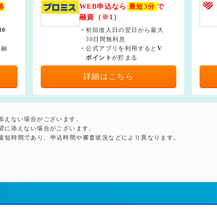
絡
WEB申込なら
最短3分
で
融資（※1）
30
・
初回借入日の翌日から最大
30日間無利息
で融
・
公式アプリを利用すると
V
ポイント
が貯まる
詳細はこちら
に添えない場合がございます。
希望に添えない場合がございます。
た最短時間であり、申込時間や審査状況などにより異なります。