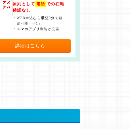
原則として
電話
での在籍
確認なし
・
WEB申込なら
最短9分
で融
資可能（※1）
・
スマホアプリ
機能が充実
詳細はこちら