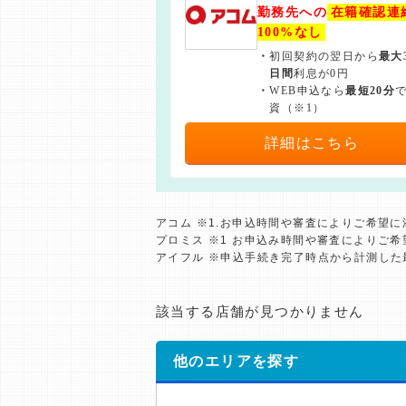
勤務先への
在籍確認連
100%なし
・
初回契約の翌日から
最大
日間
利息が0円
・
WEB申込なら
最短20分
資（※1）
詳細はこちら
アコム ※1.お申込時間や審査によりご希望
プロミス ※1 お申込み時間や審査によりご
アイフル ※申込手続き完了時点から計測し
該当する店舗が見つかりません
他のエリアを探す