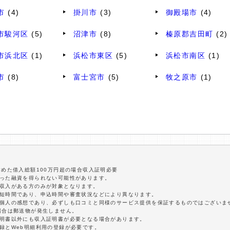
市
(4)
掛川市
(3)
御殿場市
(4)
市駿河区
(5)
沼津市
(8)
榛原郡吉田町
(2)
市浜北区
(1)
浜松市東区
(5)
浜松市南区
(1)
市
(8)
富士宮市
(5)
牧之原市
(1)
含めた借入総額100万円超の場合収入証明必要
沿った融資を得られない可能性があります。
定収入がある方のみが対象となります。
最短時間であり、申込時間や審査状況などにより異なります。
は個人の感想であり、必ずしも口コミと同様のサービス提供を保証するものではございま
場合は郵送物が発生しません。
証明書以外にも収入証明書が必要となる場合があります。
録とWeb明細利用の登録が必要です。