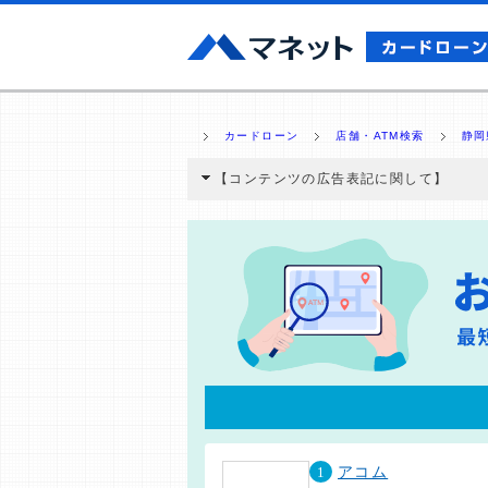
カードローン
店舗・ATM検索
静岡
【コンテンツの広告表記に関して】
本コンテンツには、紹介している商品・商材
と弊社に対して企業から紹介報酬が支払われ
ミ収集などに基づき、公平性を担保した情
>提携企業一覧
1
アコム