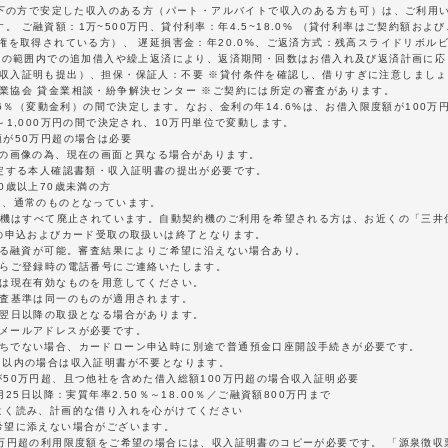
歳以下の方で安定した収入のある方（パート・アルバイトで収入のある方も可）は、ご利用
 ご融資額：1万~500万円、貸付利率：年4.5~18.0% （貸付利率はご契約額およ
住権を取得されている方）、 遅延損害金：年20.0%、ご返済方式：残高スライドリボル
資額の範囲内での追加借入や繰上返済により、返済期間・回数はお借入れ及び返済計画に
 収入証明も提出）、担保・保証人：不要 ※貸付条件を確認し、借りすぎに注意しましょ
業協会 貸金業相談・紛争解決センター ※ご契約には所定の審査があります。
4.6％（変動金利）の間で決定します。なお、金利の年14.6%は、お借入限度額が100
～1,000万円の間で決定され、10万円単位で変動します。
額が50万円超の場合は必要
時の画像の為、現在の画面と異なる場合があります。
指定する本人確認書類・収入証明書の提出が必要です。
0歳以上70歳未満の方
は、通常のものとなっています。
契約機はすべて廃止されています。自動契約機のご利用を希望される方は、お近くの「三
での申込およびカード受取の取扱いは終了となります。
による融資が可能。審査結果によりご希望に沿えない場合あり。
たらご登録時の電話番号にご連絡いたします。
くは現在有効なものを用意してください。
審査基準は同一のものが適用されます。
は翌日以降の取扱となる場合があります。
はメールアドレスが必要です。
持ちでない場合、カードローン申込時に別途で普通預金口座開設手続きが必要です。
円以内の場合は収入証明書が不要となります。
が50万円超、且つ他社を含めた借入総額100万円超の場合収入証明必要
25日以降：実質年率2.50％～18.00％／ご融資額800万円まで
よく読み、計画的な借り入れを心がけてください
希望に添えない場合がございます。
0万円超の利用限度額をご希望の場合には、収入証明書のコピーが必要です。 「源泉徴