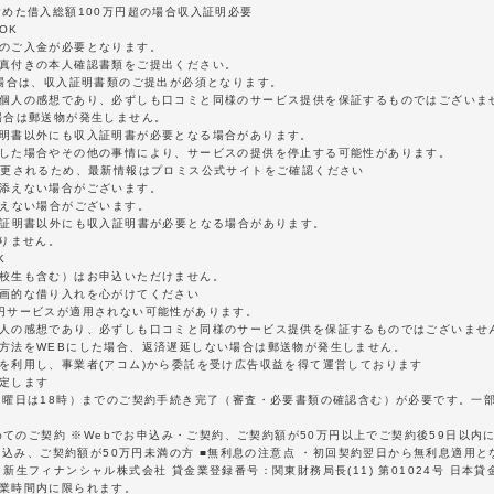
含めた借入総額100万円超の場合収入証明必要
OK
額のご入金が必要となります。
写真付きの本人確認書類をご提出ください。
の場合は、収入証明書類のご提出が必須となります。
は個人の感想であり、必ずしも口コミと同様のサービス提供を保証するものではございま
場合は郵送物が発生しません。
証明書以外にも収入証明書が必要となる場合があります。
延した場合やその他の事情により、サービスの提供を停止する可能性があります。
変更されるため、最新情報はプロミス公式サイトをご確認ください
に添えない場合がございます。
添えない場合がございます。
分証明書以外にも収入証明書が必要となる場合があります。
ありません。
K
学校生も含む）はお申込いただけません。
計画的な借り入れを心がけてください
0円サービスが適用されない可能性があります。
個人の感想であり、必ずしも口コミと同様のサービス提供を保証するものではございませ
認方法をWEBにした場合、返済遅延しない場合は郵送物が発生しません。
を利用し、事業者(アコム)から委託を受け広告収益を得て運営しております
定します
日曜日は18時）までのご契約手続き完了（審査・必要書類の確認含む）が必要です。一
初めてのご契約 ※Webでお申込み・ご契約、ご契約額が50万円以上でご契約後59日以
お申込み、ご契約額が50万円未満の方 ■無利息の注意点 ・初回契約翌日から無利息適用
生フィナンシャル株式会社 貸金業登録番号：関東財務局長(11) 第01024号 日本貸金
営業時間内に限られます。