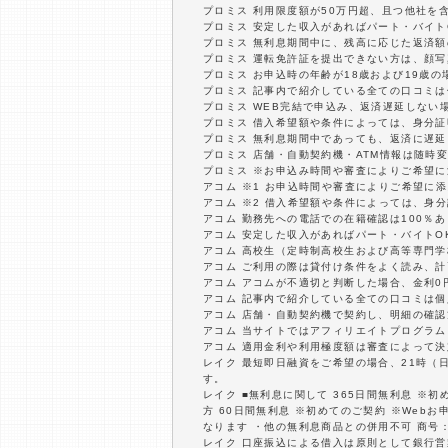
プロミス 利用限度額が50万円超、且つ他社を
プロミス 安定した収入があればパート・バイト
プロミス 無利息期間中に、残高に応じた返済
プロミス 運転免許証を提出できない方は、顔
プロミス お申込時の年齢が18歳および19歳
プロミス 記事内で紹介している全ての口コミ
プロミス WEB完結で申込み、返済遅延しない
プロミス 借入希望額や条件によっては、身分
プロミス 無利息期間中であっても、返済に遅
プロミス 店舗・自動契約機・ATM情報は随時
プロミス ※お申込み時間や審査によりご希望
アコム ※1 お申込時間や審査によりご希望に
アコム ※2 借入希望額や条件によっては、身
アコム 勤務先への電話での在籍確認は100％
アコム 安定した収入があればパート・バイトO
アコム 高校生（定時制高校生および高等専門
アコム ご利用の際は貸付け条件をよく読み、
アコム アコムが不適切と判断した場合、金利
アコム 記事内で紹介している全ての口コミは
アコム 店舗・自動契約機で契約し、明細の確
アコム 当サイトではアフィリエイトプログラム
アコム 適用金利や利用極度額は審査によって決
レイク 最短即日融資をご希望の場合、21時（
す。
レイク ■無利息に関して 365日間無利息 ※
方 60日間無利息 ※初めてのご契約 ※Web
なります ・他の無利息商品との併用不可 商号：新
レイク 口座振込による借入は原則として銀行