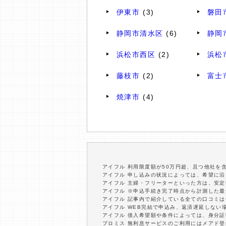
伊東市
(3)
磐田
静岡市清水区
(6)
静岡
浜松市西区
(2)
浜松
藤枝市
(2)
富士
焼津市
(4)
アイフル 利用限度額が50万円超、且つ他社を
アイフル 申し込みの状況によっては、希望に
アイフル 主婦・フリーターといった方は、安
アイフル ※申込手続き完了時点から計測した
アイフル 記事内で紹介している全ての口コミ
アイフル WEB完結で申込み、返済遅延しない
アイフル 借入希望額や条件によっては、身分
プロミス 無利息サービスのご利用にはメアド登