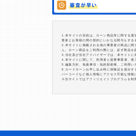
1.本サイトの目的は、ローン商品等に関する
業者とお客様の間の契約にいかなる関与もする
2.本サイトに掲載される他の事業者の商品に
ん。ローン商品をご利用の際には、必ず商品を
3.当社及び当社アドバイザーでは、本サイト
4.本サイトに関して、利用者と提携事業者、
5.編集方針、免責事項・知的財産権、ご利用
6.カードローンお申し込み時に保険証を提出
バーコードなど個人情報にアクセス可能な情報
※当サイトではアフィリエイトプログラムを利