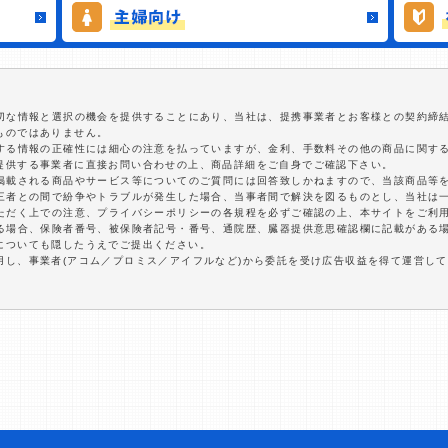
適切な情報と選択の機会を提供することにあり、当社は、提携事業者とお客様との契約締
ものではありません。
関する情報の正確性には細心の注意を払っていますが、金利、手数料その他の商品に関す
提供する事業者に直接お問い合わせの上、商品詳細をご自身でご確認下さい。
に掲載される商品やサービス等についてのご質問には回答致しかねますので、当該商品等
第三者との間で紛争やトラブルが発生した場合、当事者間で解決を図るものとし、当社は
いただく上での注意、プライバシーポリシーの各規程を必ずご確認の上、本サイトをご利
する場合、保険者番号、被保険者記号・番号、通院歴、臓器提供意思確認欄に記載がある
についても隠したうえでご提出ください。
用し、事業者(アコム／プロミス／アイフルなど)から委託を受け広告収益を得て運営し