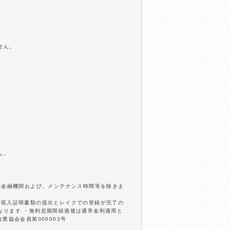
せん。
ん。
部金融機関および、メンテナンス時間等を除きま
内に収入証明書類の提出とレイクでの登録が完了の
となります ・無利息期間経過後は通常金利適用と
業協会会員第000003号