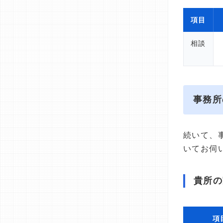
項目
相談
事務所
続いて、
いてお伺
貴所の
項