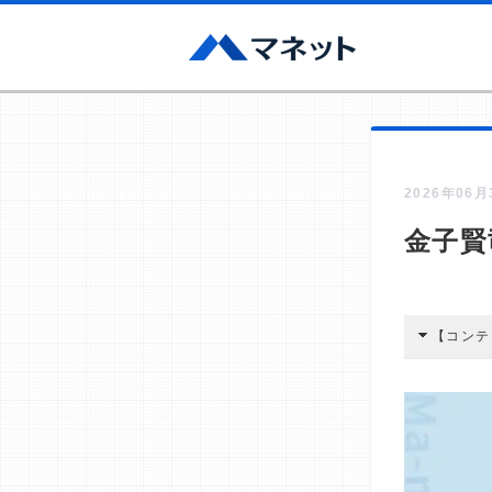
2026年06
金子賢
【コンテ
本コンテン
広告を経由
酬が支払わ
編集部の調
す。
>提携企業