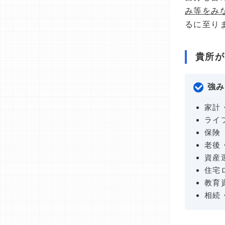
み等をみ
るに至り
貴所が
強み
家計
ライ
保険
老後
資産
住宅
教育
相続