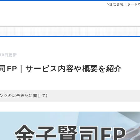
>運営会社：ポート
月30日更新
司FP｜サービス内容や概要を紹介
ンツの広告表記に関して】
ツには、紹介している商品・商材の広告（リンク）を含む場合があります。
して読者が企業ホームページを訪れ、成約が発生すると弊社に対して企業
れるという収益モデルです。 ただし、特定の商品を根拠なくPRするもの
査／ユーザーへの口コミ収集などに基づき、公平性を担保した情報提供を
一覧