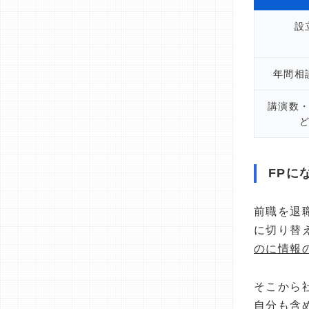
設
年間相
講演数
FPに
前職を退
に切り替
のに情報
そこから
自分も含