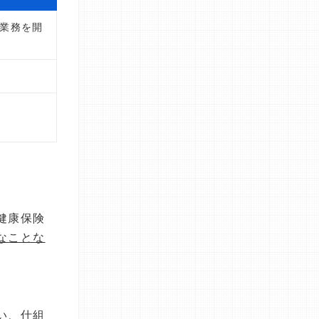
談業務を開
健康保険
なことな
。
い、
仕組