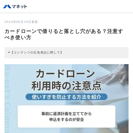
2026年06月25日更新
カードローンで借りると落とし穴がある？注意す
べき使い方
【コンテンツの広告表記に関して】
本コンテンツには、紹介している商品・商材の広告（リンク）を含む場合があ
ります。 これらの広告を経由して読者が企業ホームページを訪れ、成約が発生
すると弊社に対して企業から紹介報酬が支払われるという収益モデルです。 た
だし、特定の商品を根拠なくPRするものではなく、当編集部の調査／ユーザー
への口コミ収集などに基づき、公平性を担保した情報提供を行っています。
>提携企業一覧