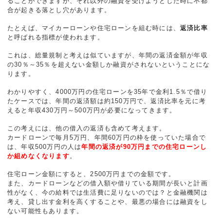
ることができますが、それ以外の融資を受けようとした時に不都
合が起きる落とし穴があります。
たとえば、マイカーローンや住宅ローンを組む時には、
返済比率
と呼ばれる指標が使われます。
これは、総量規制と考えは似ていますが、年間の返済金額が年収
の30％～35％を超えない金額しか融資がされないということにな
ります。
わかりやすく、4000万円の住宅ローンを35年で金利1.5％で借り
たケースでは、年間の返済額は約150万円で、返済比率を元に考
えると年収430万円～500万円が必要になってきます。
この考えには、他の借入の返済も含めて考えます。
カードローンで毎月5万円、年間60万円の枠を使っていた場合で
は、年収500万円の人は
年間の返済が90万円までの住宅ローンし
か組めなくなります
。
住宅ローン金額にすると、2500万円までの金額です。
また、カードローンなどの借入額や借りている期間が長いと計画
性がなく、今の給料では生活費に足りないのでは？と金融機関は
考え、貸し出す金利を高くすることや、最悪の場合には融資をし
ない可能性もあります。