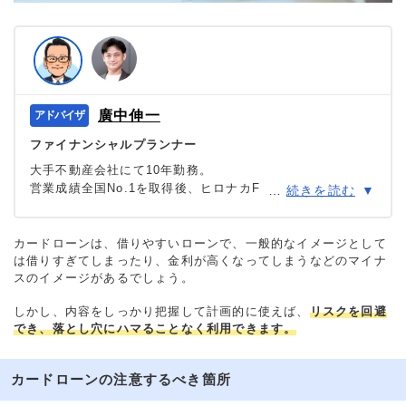
廣中伸一
ファイナンシャルプランナー
大手不動産会社にて10年勤務。
営業成績全国No.1を取得後、ヒロナカFP事務所設立。不動
…
続きを読む
産会社で培った経験と知識を活かし、名古屋を中心に富裕
層や中小企業、会社員などを対象に不動産、相続税対策、
所得税対策、ライフプランニングに強いFPとしてコンサル
カードローンは、借りやすいローンで、一般的なイメージとして
は借りすぎてしまったり、金利が高くなってしまうなどのマイナ
タント業務を行う。税金や生活面での役に立つ情報やお得
スのイメージがあるでしょう。
情報を発信中。
＞＞公式ページ
しかし、内容をしっかり把握して計画的に使えば、
リスクを回避
でき、落とし穴にハマることなく利用できます。
カードローンの注意するべき箇所