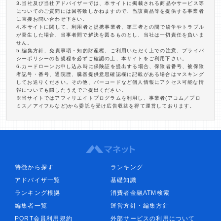
3.当社及び当社アドバイザーでは、本サイトに掲載される商品やサービス等
についてのご質問には回答致しかねますので、当該商品等を提供する事業者
に直接お問い合わせ下さい。
4.本サイトに関して、利用者と提携事業者、第三者との間で紛争やトラブル
が発生した場合、当事者間で解決を図るものとし、当社は一切責任を負いま
せん。
5.編集方針、免責事項・知的財産権、ご利用いただく上での注意、プライバ
シーポリシーの各規程を必ずご確認の上、本サイトをご利用下さい。
6.カードローンお申し込み時に保険証を提出する場合、保険者番号、被保険
者記号・番号、通院歴、臓器提供意思確認欄に記載がある場合はマスキング
してお送りください。その他、バーコードなど個人情報にアクセス可能な情
報についても隠したうえでご提出ください。
※当サイトではアフィリエイトプログラムを利用し、事業者(アコム／プロ
ミス／アイフルなど)から委託を受け広告収益を得て運営しております。
特徴から探す
ランキング
アドバイザ一覧
基礎知識
ランキング根拠
消費者金融ATM検索
編集者一覧
運営方針・編集方針
PORT会員利用規約
外部サービスの利用について