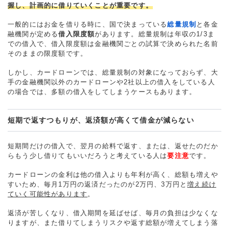
握し、計画的に借りていくことが重要です。
一般的にはお金を借りる時に、国で決まっている
総量規制
と各金
融機関が定める
借入限度額
があります。総量規制は年収の1/3ま
での借入で、借入限度額は金融機関ごとの試算で決められた名前
そのままの限度額です。
しかし、カードローンでは、総量規制の対象になっておらず、大
手の金融機関以外のカードローンや2社以上の借入をしている人
の場合では、多額の借入をしてしまうケースもあります。
短期で返すつもりが、返済額が高くて借金が減らない
短期間だけの借入で、翌月の給料で返す、または、返せたのだか
らもう少し借りてもいいだろうと考えている人は
要注意
です。
カードローンの金利は他の借入よりも年利が高く、総額も増えや
すいため、毎月1万円の返済だったのが2万円、3万円と
増え続け
ていく可能性があります
。
返済が苦しくなり、借入期間を延ばせば、毎月の負担は少なくな
りますが、また借りてしまうリスクや返す総額が増えてしまう落