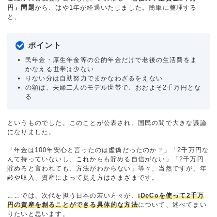
円」問題
から、はや1年が経過いたしました。簡単に整理する
と、
ポイント
民年金・厚生年金等の公的年金だけで老後の生活費をま
かなえる世帯は少ない
りない分は自助努力でまかなわざるをえない
の額は、夫婦二人のモデル世帯で、おおよそ2千万円とな
る
というものでした。このことが公表され、国民の間で大きな議論
になりました。
「年金は100年安心と言ったのは虚偽だったのか？」「2千万円な
んて持っていないし、これからも貯める自信がない」「2千万円
貯めろと言われても、方法がわからない」等々、当然ですが、年
齢や収入、資産によって捉え方はさまざまです。
ここでは、次代を担う日本の若い方々が、
iDeCoを使って2千万
円の資産を創ることができる具体的な方法
について、述べてまい
りたいと思います。