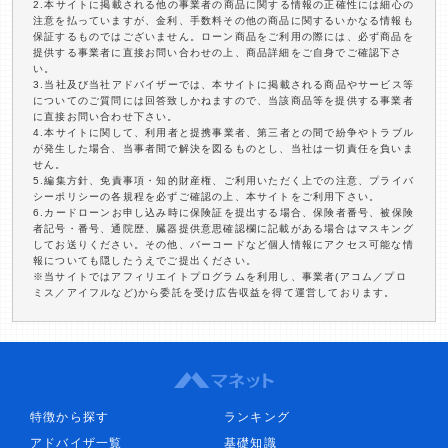
2.本サイトに掲載される他の事業者の商品に関する情報の正確性には細心の
注意を払っていますが、金利、手数料その他の商品に関するいかなる情報も
保証するものではございません。ローン商品をご利用の際には、必ず商品を
提供する事業者に直接お問い合わせの上、商品詳細をご自身でご確認下さ
い。
3.当社及び当社アドバイザーでは、本サイトに掲載される商品やサービス等
についてのご質問には回答致しかねますので、当該商品等を提供する事業者
に直接お問い合わせ下さい。
4.本サイトに関して、利用者と提携事業者、第三者との間で紛争やトラブル
が発生した場合、当事者間で解決を図るものとし、当社は一切責任を負いま
せん。
5.編集方針、免責事項・知的財産権、ご利用いただく上での注意、プライバ
シーポリシーの各規程を必ずご確認の上、本サイトをご利用下さい。
6.カードローンお申し込み時に保険証を提出する場合、保険者番号、被保険
者記号・番号、通院歴、臓器提供意思確認欄に記載がある場合はマスキング
してお送りください。その他、バーコードなど個人情報にアクセス可能な情
報についても隠したうえでご提出ください。
※当サイトではアフィリエイトプログラムを利用し、事業者(アコム／プロ
ミス／アイフルなど)から委託を受け広告収益を得て運営しております。
特徴から探す
ランキング
アドバイザ一覧
基礎知識