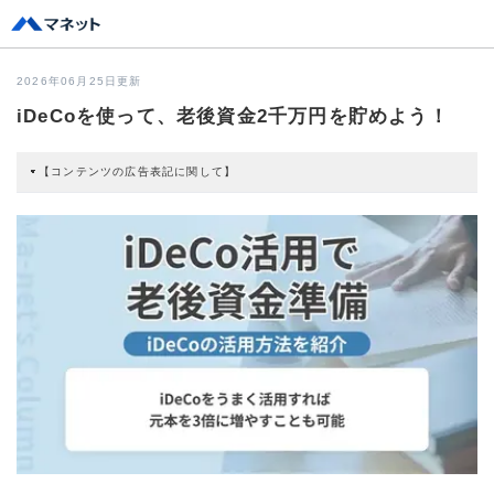
2026年06月25日更新
iDeCoを使って、老後資金2千万円を貯めよう！
【コンテンツの広告表記に関して】
本コンテンツには、紹介している商品・商材の広告（リンク）を含む場合があ
ります。 これらの広告を経由して読者が企業ホームページを訪れ、成約が発生
すると弊社に対して企業から紹介報酬が支払われるという収益モデルです。 た
だし、特定の商品を根拠なくPRするものではなく、当編集部の調査／ユーザー
への口コミ収集などに基づき、公平性を担保した情報提供を行っています。
>提携企業一覧