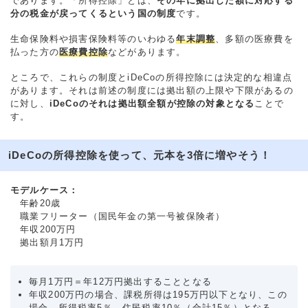
であります。「所得控除」とは、
その年に拠出した額に対応する
分の税金が戻ってくるという国の制度
です。
生命保険料や損害保険料等のいわゆる
年末調整
、多額の医療費を
払った方の
医療費控除
などがあります。
ところで、これらの制度とiDeCoの所得控除には決定的な相違点
があります。それは前述の制度には拠出額の上限や下限があるの
に対し、
iDeCoのそれは拠出額全額が控除の対象となる
ことで
す。
iDeCoの所得控除を使って、元本を3倍に増やそう！
モデルケース：
年齢20歳
職業フリーター（国民年金の第一号被保険者）
年収200万円
拠出額月1万円
毎月1万円＝年12万円拠出することとなる
年収200万円の場合、課税所得は195万円以下となり、この
場合、所得税率5％、住民税率10％（合計15％）となる