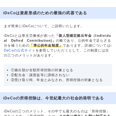
iDeCoは資産形成のための最強の武器である
まず簡単にiDeCoについて、ご説明いたします。
iDeCoとは厚生労働省が創った
「個人型確定拠出年金（Individu
al Defind Contribution)」
の略であり、公的年金で足らざる
分を補うための
「準公的年金制度」
であります。詳細については
i
DeCoの公式サイト
を参照していただくとして、この制度には次
の三つのメリットがあります。
①拠出額が全額所得控除の対象となる
②配当金・譲渡益等に課税されない
③受け取り時、年金とみなされ、所得控除の対象となる
iDeCoの所得控除は、今世紀最大の社会的発明である
iDeCoの三つのメリット、その中でも最大のものは「所得控除」