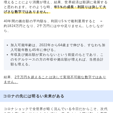
増えることにより消費が増え、結果、世界経済は順調に発展する
と思われます。そのような時、
年5％の成長・利回りは決して大
げさな数字ではありません。
40年間の拠出額の平均額を、利回り5％で複利運用すると ＝
約1824万円となり、2千万円にはやや足りません。しかしなが
ら、
加入可能年齢は、2022年から64歳まで伸びる、すなわち加
入可能年数も45年に伸びる。
年収及び拠出額が変わらないという前提のもとであり、こ
のモデルケースの方の年収や拠出額が増えれば、当然合計
額も増える。
結果、
2千万円を超えることは決して実現不可能な数字ではあり
ません。
コロナの先には明るい未来がある
コロナショックで全世界が暗く沈んでいる今日だからこそ、次代