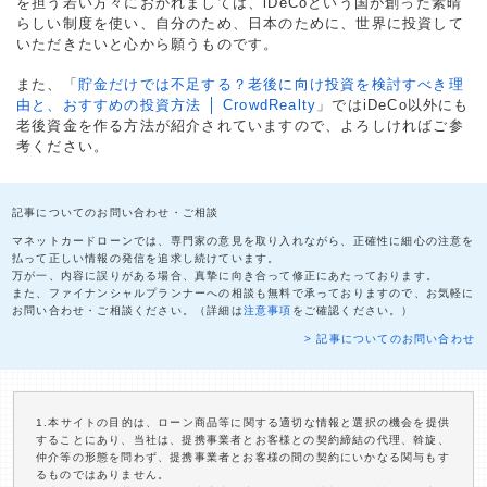
を担う若い方々におかれましては、iDeCoという国が創った素晴
らしい制度を使い、自分のため、日本のために、世界に投資して
いただきたいと心から願うものです。
また、「
貯金だけでは不足する？老後に向け投資を検討すべき理
由と、おすすめの投資方法 │ CrowdRealty
」ではiDeCo以外にも
老後資金を作る方法が紹介されていますので、よろしければご参
考ください。
記事についてのお問い合わせ・ご相談
マネットカードローンでは、専門家の意見を取り入れながら、正確性に細心の注意を
払って正しい情報の発信を追求し続けています。
万が一、内容に誤りがある場合、真摯に向き合って修正にあたっております。
また、ファイナンシャルプランナーへの相談も無料で承っておりますので、お気軽に
お問い合わせ・ご相談ください。（詳細は
注意事項
をご確認ください。）
> 記事についてのお問い合わせ
1.本サイトの目的は、ローン商品等に関する適切な情報と選択の機会を提供
することにあり、当社は、提携事業者とお客様との契約締結の代理、斡旋、
仲介等の形態を問わず、提携事業者とお客様の間の契約にいかなる関与もす
るものではありません。