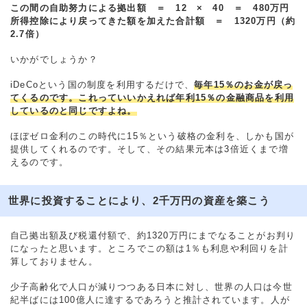
この間の自助努力による拠出額 ＝ 12 × 40 ＝ 480万円
所得控除により戻ってきた額を加えた合計額 ＝ 1320万円（約
2.7倍）
いかがでしょうか？
iDeCoという国の制度を利用するだけで、
毎年15％のお金が戻っ
てくるのです。これっていいかえれば年利15％の金融商品を利用
しているのと同じですよね。
ほぼゼロ金利のこの時代に15％という破格の金利を、しかも国が
提供してくれるのです。そして、その結果元本は3倍近くまで増
えるのです。
世界に投資することにより、2千万円の資産を築こう
自己拠出額及び税還付額で、約1320万円にまでなることがお判り
になったと思います。ところでこの額は1％も利息や利回りを計
算しておりません。
少子高齢化で人口が減りつつある日本に対し、世界の人口は今世
紀半ばには100億人に達するであろうと推計されています。人が