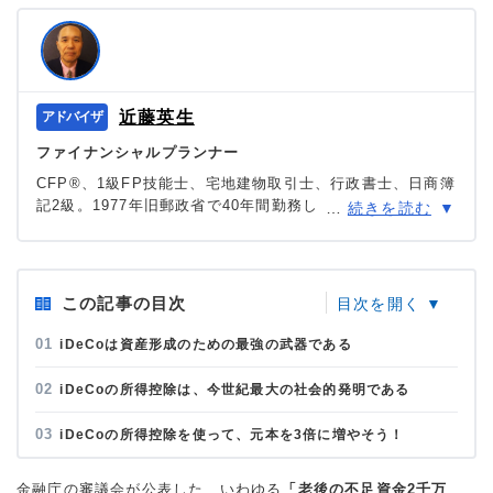
近藤英生
ファイナンシャルプランナー
CFP®、1級FP技能士、宅地建物取引士、行政書士、日商簿
記2級。1977年旧郵政省で40年間勤務した後、2017年ゆう
…
続きを読む
ちょ銀行を定年退職。30年間の個人投資家としての実績、2
0年間のFPとしての知識を活かし、資産運用・資産形成に
かかる執筆・相談・講演を資産運用のアドバイザーに。
＞＞公式ページ
この記事の目次
iDeCoは資産形成のための最強の武器である
iDeCoの所得控除は、今世紀最大の社会的発明である
iDeCoの所得控除を使って、元本を3倍に増やそう！
金融庁の審議会が公表した、いわゆる
「老後の不足資金2千万