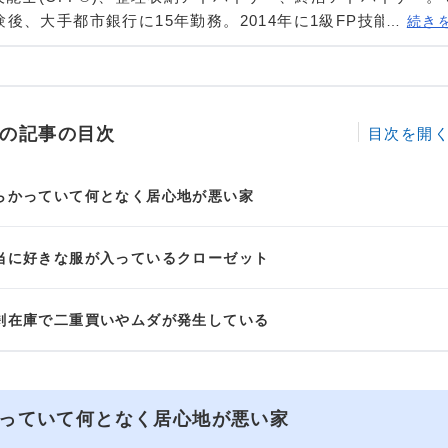
後、大手都市銀行に15年勤務。2014年に1級FP技能士、CF
…
続き
退職後はOffice Sanzu（オフィスサンズ）を設立し独立。
式ページ
の記事の目次
らかっていて何となく居心地が悪い家
当に好きな服が入っているクローゼット
剰在庫で二重買いやムダが発生している
っていて何となく居心地が悪い家