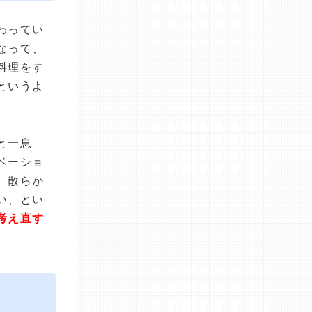
わってい
なって、
料理をす
というよ
と一息
ベーショ
、散らか
い、とい
考え直す