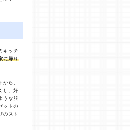
るキッチ
家に帰り
トから、
くし、好
ような服
ゼットの
びのスト