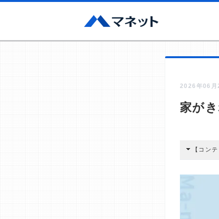
2026年06
家がき
【コンテ
本コンテン
広告を経由
酬が支払わ
編集部の調
す。
>提携企業