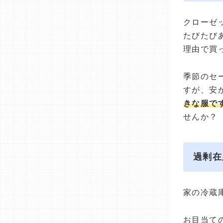
クローゼ
たびたび
理由で買
季節のセ
すが、安
きな服で
せんか？
過剰在
家の冷蔵
お目当て