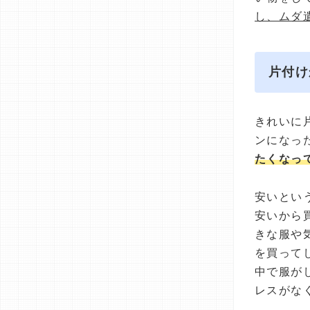
し、ムダ
片付け
きれいに
ンになっ
たくなっ
安いとい
安いから
きな服や
を買って
中で服が
レスがな