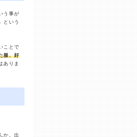
いう事が
」という
いことで
た服、好
はありま
んか。出