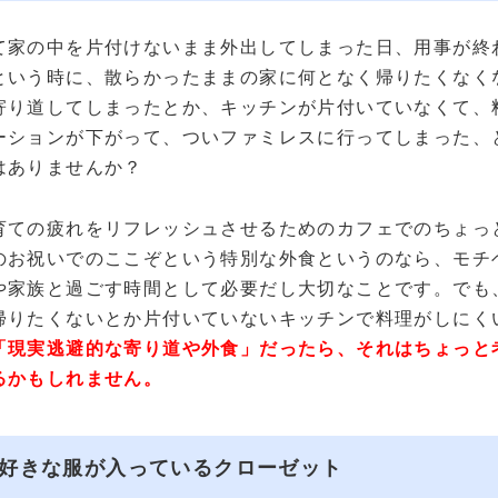
て家の中を片付けないまま外出してしまった日、用事が終
という時に、散らかったままの家に何となく帰りたくなく
寄り道してしまったとか、キッチンが片付いていなくて、
ーションが下がって、ついファミレスに行ってしまった、
はありませんか？
育ての疲れをリフレッシュさせるためのカフェでのちょっ
のお祝いでのここぞという特別な外食というのなら、モチ
や家族と過ごす時間として必要だし大切なことです。でも
帰りたくないとか片付いていないキッチンで料理がしにく
「現実逃避的な寄り道や外食」だったら、それはちょっと
るかもしれません。
好きな服が入っているクローゼット