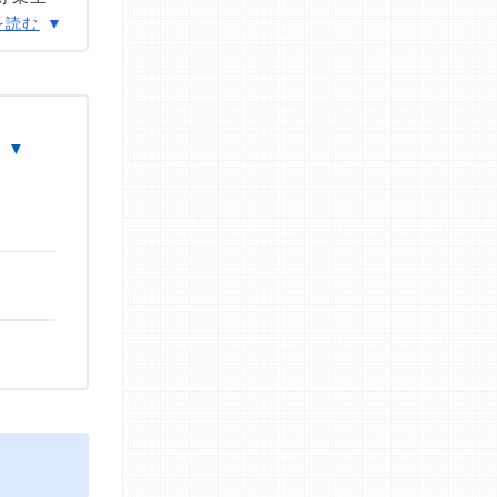
P®資格
を読む