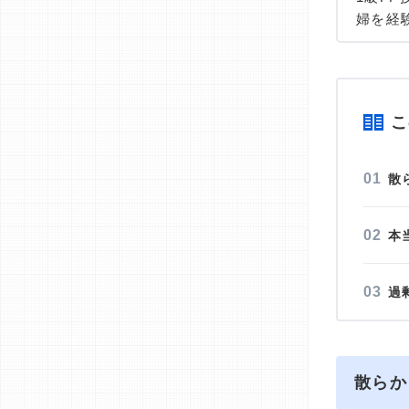
婦を経験
を取得。
＞＞公
こ
散
本
過
散らか