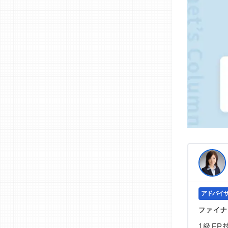
ファイナ
1級F