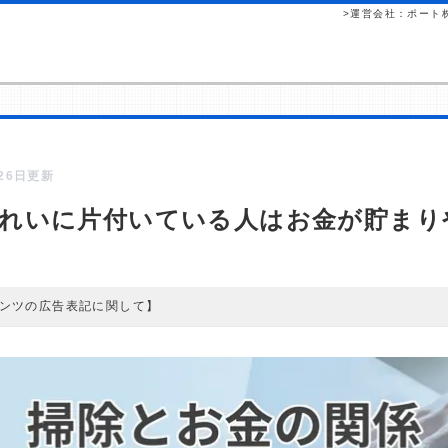
>運営会社：ポート
月26日更新
れいに片付いている人はお金が貯まり
ンツの広告表記に関して】
ツには、紹介している商品・商材の広告（リンク）を含む場合があります。
して読者が企業ホームページを訪れ、成約が発生すると弊社に対して企業
れるという収益モデルです。 ただし、特定の商品を根拠なくPRするもの
査／ユーザーへの口コミ収集などに基づき、公平性を担保した情報提供を
一覧