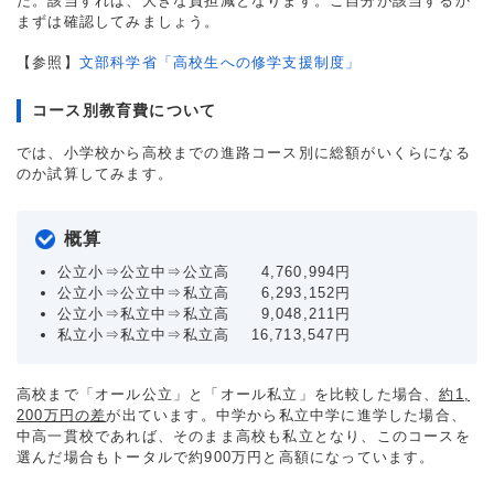
た。該当すれば、大きな負担減となります。ご自分が該当するか
まずは確認してみましょう。
【参照】
文部科学省「高校生への修学支援制度」
コース別教育費について
では、小学校から高校までの進路コース別に総額がいくらになる
のか試算してみます。
概算
公立小⇒公立中⇒公立高 4,760,994円
公立小⇒公立中⇒私立高 6,293,152円
公立小⇒私立中⇒私立高 9,048,211円
私立小⇒私立中⇒私立高 16,713,547円
高校まで「オール公立」と「オール私立」を比較した場合、
約1,
200万円の差
が出ています。中学から私立中学に進学した場合、
中高一貫校であれば、そのまま高校も私立となり、このコースを
選んだ場合もトータルで約900万円と高額になっています。