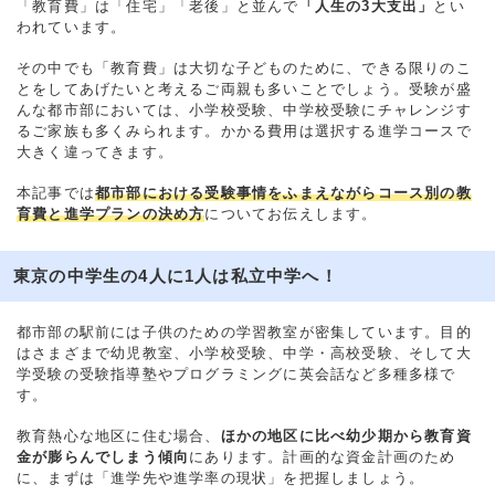
「教育費」は「住宅」「老後」と並んで
「人生の3大支出」
とい
われています。
その中でも「教育費」は大切な子どものために、できる限りのこ
とをしてあげたいと考えるご両親も多いことでしょう。受験が盛
んな都市部においては、小学校受験、中学校受験にチャレンジす
るご家族も多くみられます。かかる費用は選択する進学コースで
大きく違ってきます。
本記事では
都市部における受験事情をふまえながらコース別の教
育費と進学プランの決め方
についてお伝えします。
東京の中学生の4人に1人は私立中学へ！
都市部の駅前には子供のための学習教室が密集しています。目的
はさまざまで幼児教室、小学校受験、中学・高校受験、そして大
学受験の受験指導塾やプログラミングに英会話など多種多様で
す。
教育熱心な地区に住む場合、
ほかの地区に比べ幼少期から教育資
金が膨らんでしまう傾向
にあります。計画的な資金計画のため
に、まずは「進学先や進学率の現状」を把握しましょう。