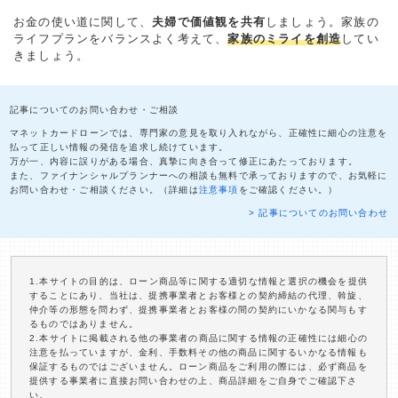
お金の使い道に関して、
夫婦で価値観を共有
しましょう。家族の
ライフプランをバランスよく考えて、
家族のミライを創造
してい
きましょう。
記事についてのお問い合わせ・ご相談
マネットカードローンでは、専門家の意見を取り入れながら、正確性に細心の注意を
払って正しい情報の発信を追求し続けています。
万が一、内容に誤りがある場合、真摯に向き合って修正にあたっております。
また、ファイナンシャルプランナーへの相談も無料で承っておりますので、お気軽に
お問い合わせ・ご相談ください。（詳細は
注意事項
をご確認ください。）
> 記事についてのお問い合わせ
1.本サイトの目的は、ローン商品等に関する適切な情報と選択の機会を提供
することにあり、当社は、提携事業者とお客様との契約締結の代理、斡旋、
仲介等の形態を問わず、提携事業者とお客様の間の契約にいかなる関与もす
るものではありません。
2.本サイトに掲載される他の事業者の商品に関する情報の正確性には細心の
注意を払っていますが、金利、手数料その他の商品に関するいかなる情報も
保証するものではございません。ローン商品をご利用の際には、必ず商品を
提供する事業者に直接お問い合わせの上、商品詳細をご自身でご確認下さ
い。