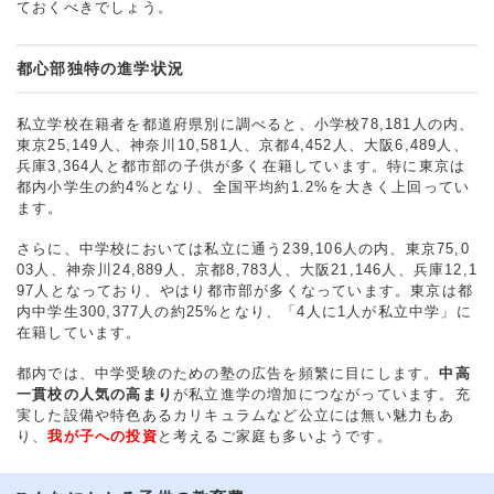
ておくべきでしょう。
都心部独特の進学状況
私立学校在籍者を都道府県別に調べると、小学校78,181人の内、
東京25,149人、神奈川10,581人、京都4,452人、大阪6,489人、
兵庫3,364人と都市部の子供が多く在籍しています。特に東京は
都内小学生の約4%となり、全国平均約1.2%を大きく上回ってい
ます。
さらに、中学校においては私立に通う239,106人の内、東京75,0
03人、神奈川24,889人、京都8,783人、大阪21,146人、兵庫12,1
97人となっており、やはり都市部が多くなっています。東京は都
内中学生300,377人の約25%となり、「4人に1人が私立中学」に
在籍しています。
都内では、中学受験のための塾の広告を頻繁に目にします。
中高
一貫校の人気の高まり
が私立進学の増加につながっています。充
実した設備や特色あるカリキュラムなど公立には無い魅力もあ
り、
我が子への投資
と考えるご家庭も多いようです。