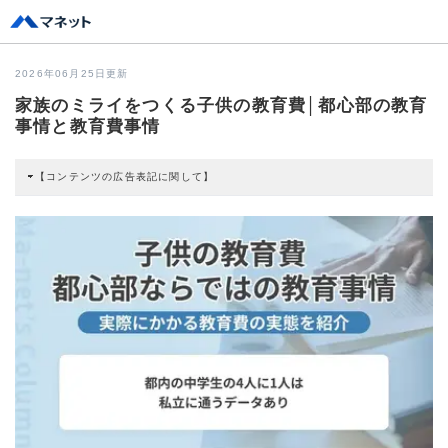
2026年06月25日更新
家族のミライをつくる子供の教育費│都心部の教育
事情と教育費事情
【コンテンツの広告表記に関して】
本コンテンツには、紹介している商品・商材の広告（リンク）を含む場合があ
ります。 これらの広告を経由して読者が企業ホームページを訪れ、成約が発生
すると弊社に対して企業から紹介報酬が支払われるという収益モデルです。 た
だし、特定の商品を根拠なくPRするものではなく、当編集部の調査／ユーザー
への口コミ収集などに基づき、公平性を担保した情報提供を行っています。
>提携企業一覧