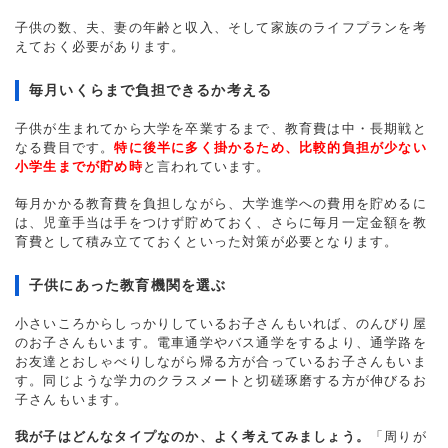
子供の数、夫、妻の年齢と収入、そして家族のライフプランを考
えておく必要があります。
毎月いくらまで負担できるか考える
子供が生まれてから大学を卒業するまで、教育費は中・長期戦と
なる費目です。
特に後半に多く掛かるため、比較的負担が少ない
小学生までが貯め時
と言われています。
毎月かかる教育費を負担しながら、大学進学への費用を貯めるに
は、児童手当は手をつけず貯めておく、さらに毎月一定金額を教
育費として積み立てておくといった対策が必要となります。
子供にあった教育機関を選ぶ
小さいころからしっかりしているお子さんもいれば、のんびり屋
のお子さんもいます。電車通学やバス通学をするより、通学路を
お友達とおしゃべりしながら帰る方が合っているお子さんもいま
す。同じような学力のクラスメートと切磋琢磨する方が伸びるお
子さんもいます。
我が子はどんなタイプなのか、よく考えてみましょう。
「周りが