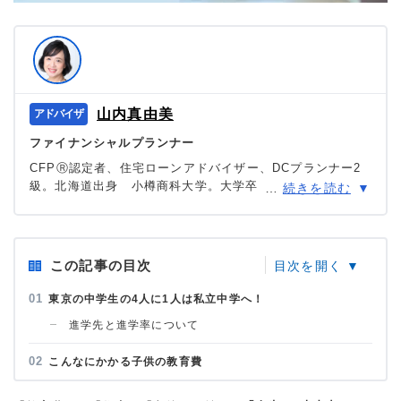
山内真由美
ファイナンシャルプランナー
CFPⓇ認定者、住宅ローンアドバイザー、DCプランナー2
級。北海道出身 小樽商科大学。大学卒業後、10年間食品
…
続きを読む
メーカー勤務。夫の転勤を期に退職し、北海道から東京
へ。都市銀行の運用相談部門勤務後、地域の家族のお金の
アドバイザーとして「FPオフィスライフ＆キャリアデザイ
ン」を開所。
この記事の目次
＞＞公式ページ
東京の中学生の4人に1人は私立中学へ！
進学先と進学率について
こんなにかかる子供の教育費