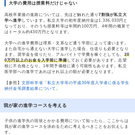
大学の費用は授業料だけじゃない
高校卒業後の進路については、先ほど触れた通り
7割強が私立大
学へ進学
しています。私立大学の初年度納付金は1,336,033円と
なっており、そのうち授業料等は年間約100万円、4年間の概算で
はトータル約430万円となります。
大学への進学費用は理系・文系など通う学部によって違います。
また自宅から通えない大学に進学した場合、仕送りも必要となり
ます。奨学金を借りたり、アルバイトで学費を稼ぐとしても、
20
0万円以上のお金を入学前に準備
しておく必要があります。志望
校に不合格となり、1年間予備校に通う可能性もあります。私立
医学部への進学であればそれ以上の額が必要となります。
【参照】
文部科学省「私立大学等の平成30年度入学者に係る学生
納付金等調査結果について」
我が家の進学コースを考える
子供の進学先の現状とかかる費用について知ったら、ここからは
我が家の進学コースを決めるために考えるべきことをお伝えしま
す。