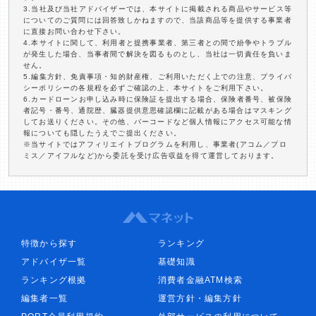
3.当社及び当社アドバイザーでは、本サイトに掲載される商品やサービス等
についてのご質問には回答致しかねますので、当該商品等を提供する事業者
に直接お問い合わせ下さい。
4.本サイトに関して、利用者と提携事業者、第三者との間で紛争やトラブル
が発生した場合、当事者間で解決を図るものとし、当社は一切責任を負いま
せん。
5.編集方針、免責事項・知的財産権、ご利用いただく上での注意、プライバ
シーポリシーの各規程を必ずご確認の上、本サイトをご利用下さい。
6.カードローンお申し込み時に保険証を提出する場合、保険者番号、被保険
者記号・番号、通院歴、臓器提供意思確認欄に記載がある場合はマスキング
してお送りください。その他、バーコードなど個人情報にアクセス可能な情
報についても隠したうえでご提出ください。
※当サイトではアフィリエイトプログラムを利用し、事業者(アコム／プロ
ミス／アイフルなど)から委託を受け広告収益を得て運営しております。
特徴から探す
ランキング
アドバイザ一覧
基礎知識
ランキング根拠
消費者金融ATM検索
編集者一覧
運営方針・編集方針