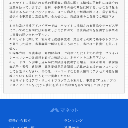
2.本サイトに掲載される他の事業者の商品に関する情報の正確性には細心の
注意を払っていますが、金利、手数料その他の商品に関するいかなる情報も
保証するものではございません。ローン商品をご利用の際には、必ず商品を
提供する事業者に直接お問い合わせの上、商品詳細をご自身でご確認下さ
い。
3.当社及び当社アドバイザーでは、本サイトに掲載される商品やサービス等
についてのご質問には回答致しかねますので、当該商品等を提供する事業者
に直接お問い合わせ下さい。
4.本サイトに関して、利用者と提携事業者、第三者との間で紛争やトラブル
が発生した場合、当事者間で解決を図るものとし、当社は一切責任を負いま
せん。
5.編集方針、免責事項・知的財産権、ご利用いただく上での注意、プライバ
シーポリシーの各規程を必ずご確認の上、本サイトをご利用下さい。
6.カードローンお申し込み時に保険証を提出する場合、保険者番号、被保険
者記号・番号、通院歴、臓器提供意思確認欄に記載がある場合はマスキング
してお送りください。その他、バーコードなど個人情報にアクセス可能な情
報についても隠したうえでご提出ください。
※当サイトではアフィリエイトプログラムを利用し、事業者(アコム／プロ
ミス／アイフルなど)から委託を受け広告収益を得て運営しております。
特徴から探す
ランキング
アドバイザ一覧
基礎知識