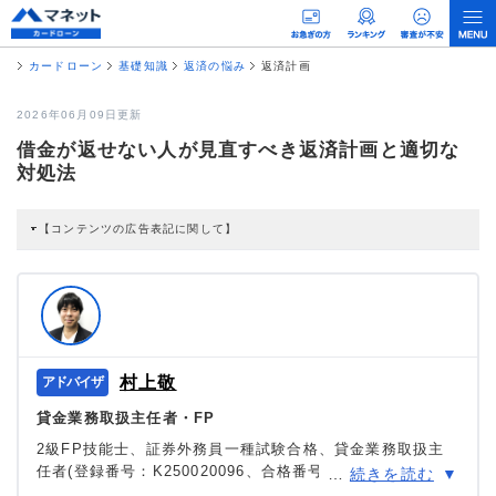
カードローン
基礎知識
返済の悩み
返済計画
2026年06月09日更新
借金が返せない人が見直すべき返済計画と適切な
対処法
【コンテンツの広告表記に関して】
本コンテンツには、紹介している商品・商材の広告（リンク）を含む場合があ
ります。 これらの広告を経由して読者が企業ホームページを訪れ、成約が発生
すると弊社に対して企業から紹介報酬が支払われるという収益モデルです。 た
だし、特定の商品を根拠なくPRするものではなく、当編集部の調査／ユーザー
への口コミ収集などに基づき、公平性を担保した情報提供を行っています。
>提携企業一覧
村上敬
貸金業務取扱主任者・FP
2級FP技能士、証券外務員一種試験合格、貸金業務取扱主
任者(登録番号：K250020096、合格番号：第F241000177
…
続きを読む
号)。