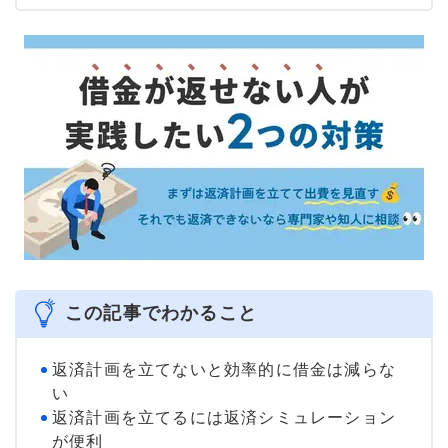
大学を卒業後、証券外務員一種試験に合格。カードロー
ン、FX、不動産、保険など、多くの金融領域における情報
メディアの編集・監修に携わり、実績は計2000本以上。ロ
ーン利用者へのインタビューなども多数実施し、専門知識
と事実に基づいた信頼性の高い情報発信を心がけている。
＞＞公式ページ
この記事でわかること
返済計画を立てないと効率的に借金は減らな
い
返済計画を立てるには返済シミュレーション
が便利