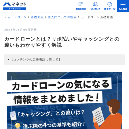
カードローン
基礎知識
借入についての悩み
カードローン基礎知識
2026年06月09日更新
カードローンとは？リボ払いやキャッシングとの
違いもわかりやすく解説
【コンテンツの広告表記に関して】
本コンテンツには、紹介している商品・商材の広告（リンク）を含む場合があ
ります。 これらの広告を経由して読者が企業ホームページを訪れ、成約が発生
すると弊社に対して企業から紹介報酬が支払われるという収益モデルです。 た
だし、特定の商品を根拠なくPRするものではなく、当編集部の調査／ユーザー
への口コミ収集などに基づき、公平性を担保した情報提供を行っています。
>提携企業一覧