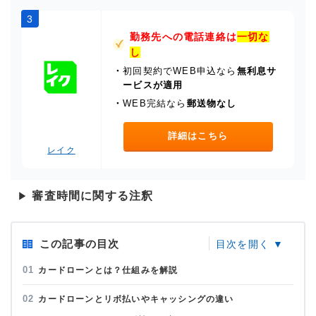
3
勤務先への電話連絡は
一切な
し
・
初回契約でWEB申込なら
無利息サ
ービスが適用
・
WEB完結なら
郵送物なし
詳細はこちら
レイク
審査時間に関する注釈
▶
この記事の目次
カードローンとは？仕組みを解説
カードローンとリボ払いやキャッシングの違い