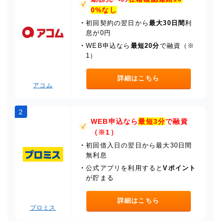
0%なし
・
初回契約の翌日から
最大30日間
利
息が0円
・
WEB申込なら
最短20分
で融資（※
1）
詳細はこちら
アコム
2
WEB申込なら
最短3分
で融資
（※1）
・
初回借入日の翌日から最大30日間
無利息
・
公式アプリを利用すると
Vポイント
が貯まる
詳細はこちら
プロミス