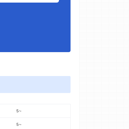
5~
5~