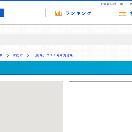
>運営会社：ポート
の広告（リンク）を含む場合があります。 これらの広告を経由して読者
るという収益モデルです。 ただし、特定の商品を根拠なくPRするもので
県
常総市
【閉店】２９４号水海道店
報提供を行っています。