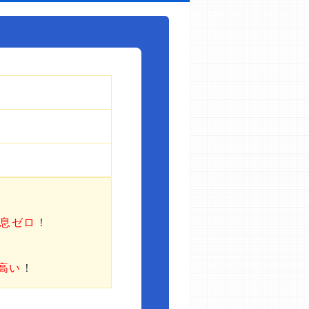
利息ゼロ
！
高い
！