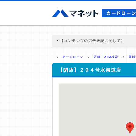
【コンテンツの広告表記に関して】
本コンテンツには、紹介している商品・商材
と弊社に対して企業から紹介報酬が支払われ
カードローン
店舗・ATM検索
茨城
ミ収集などに基づき、公平性を担保した情
>提携企業一覧
【閉店】２９４号水海道店