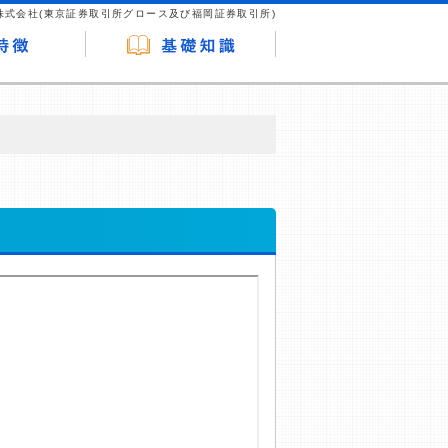
株式会社(東京証券取引所グロース及び福岡証券取引所)
が企業ホームページを訪れ、成約が発生する
はなく、当編集部の調査／ユーザーへの口コ