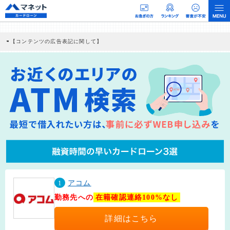
【コンテンツの広告表記に関して】
本コンテンツには、紹介している商品・商材の広告（リンク）を含む場合がありま
す。 これらの広告を経由して読者が企業ホームページを訪れ、成約が発生すると弊
社に対して企業から紹介報酬が支払われるという収益モデルです。 ただし、特定の
商品を根拠なくPRするものではなく、当編集部の調査／ユーザーへの口コミ収集な
どに基づき、公平性を担保した情報提供を行っています。
>提携企業一覧
1
アコム
勤務先への
在籍確認連絡100%なし
詳細はこちら