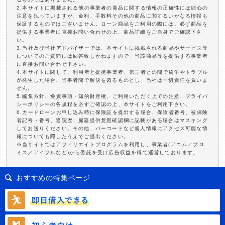
2.本サイトに掲載される他の事業者の商品に関する情報の正確性には細心の
注意を払っていますが、金利、手数料その他の商品に関するいかなる情報も
保証するものではございません。ローン商品をご利用の際には、必ず商品を
提供する事業者に直接お問い合わせの上、商品詳細をご自身でご確認下さ
い。
3.当社及び当社アドバイザーでは、本サイトに掲載される商品やサービス等
についてのご質問には回答致しかねますので、当該商品等を提供する事業者
に直接お問い合わせ下さい。
4.本サイトに関して、利用者と提携事業者、第三者との間で紛争やトラブル
が発生した場合、当事者間で解決を図るものとし、当社は一切責任を負いま
せん。
5.編集方針、免責事項・知的財産権、ご利用いただく上での注意、プライバ
シーポリシーの各規程を必ずご確認の上、本サイトをご利用下さい。
6.カードローンお申し込み時に保険証を提出する場合、保険者番号、被保険
者記号・番号、通院歴、臓器提供意思確認欄に記載がある場合はマスキング
してお送りください。その他、バーコードなど個人情報にアクセス可能な情
報についても隠したうえでご提出ください。
※当サイトではアフィリエイトプログラムを利用し、事業者(アコム／プロ
ミス／アイフルなど)から委託を受け広告収益を得て運営しております。
おすすめの特集ページ