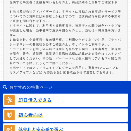
提供する事業者に直接お問い合わせの上、商品詳細をご自身でご確認下さ
い。
3.当社及び当社アドバイザーでは、本サイトに掲載される商品やサービス等
についてのご質問には回答致しかねますので、当該商品等を提供する事業者
に直接お問い合わせ下さい。
4.本サイトに関して、利用者と提携事業者、第三者との間で紛争やトラブル
が発生した場合、当事者間で解決を図るものとし、当社は一切責任を負いま
せん。
5.編集方針、免責事項・知的財産権、ご利用いただく上での注意、プライバ
シーポリシーの各規程を必ずご確認の上、本サイトをご利用下さい。
6.カードローンお申し込み時に保険証を提出する場合、保険者番号、被保険
者記号・番号、通院歴、臓器提供意思確認欄に記載がある場合はマスキング
してお送りください。その他、バーコードなど個人情報にアクセス可能な情
報についても隠したうえでご提出ください。
※当サイトではアフィリエイトプログラムを利用し、事業者(アコム／プロ
ミス／アイフルなど)から委託を受け広告収益を得て運営しております。
おすすめの特集ページ