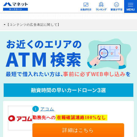
【コンテンツの広告表記に関して】
本コンテンツには、紹介している商品・商材の広告（リンク）を含む場合がありま
す。 これらの広告を経由して読者が企業ホームページを訪れ、成約が発生すると弊
社に対して企業から紹介報酬が支払われるという収益モデルです。 ただし、特定の
商品を根拠なくPRするものではなく、当編集部の調査／ユーザーへの口コミ収集な
どに基づき、公平性を担保した情報提供を行っています。
>提携企業一覧
1
アコム
勤務先への
在籍確認連絡100%なし
詳細はこちら