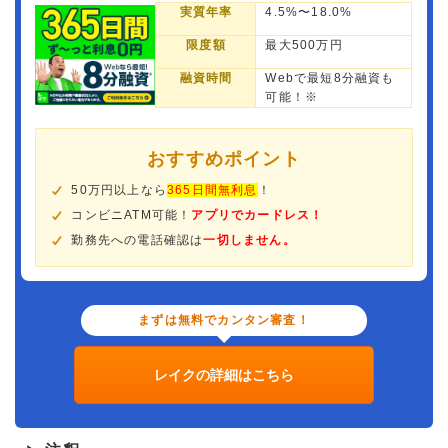
実質年率
4.5%〜18.0%
限度額
最大500万円
融資時間
Webで最短8分融資も
可能！※
おすすめポイント
50万円以上なら
365日間無利息
！
コンビニATM可能！
アプリでカードレス！
勤務先への電話確認は
一切しません。
まずは無料でカンタン審査！
レイクの詳細はこちら