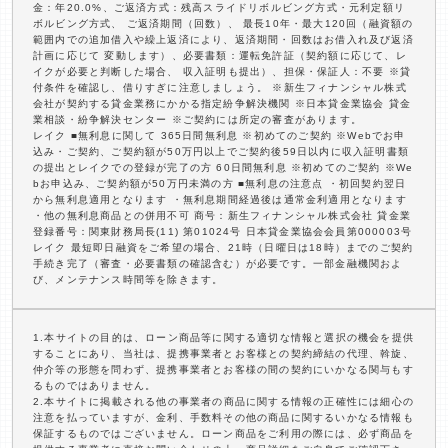
金：年20.0%、ご返済方式：残高スライドリボルビング方式・元利定額リ
ボルビング方式、 ご返済期間（回数）、 最長10年・最大120回（融資額の
範囲内での追加借入や繰上返済により、返済期間・回数はお借入れ及び返済
計画に応じて 変動します）、必要書類：運転免許証（契約額に応じて、レ
イクが必要と判断した場合、 収入証明も提出）、担保・保証人：不要 ※貸
付条件を確認し、借りすぎに注意しましょう。 ※新生フィナンシャル株式
会社が契約する貸金業務にかかる指定紛争解決機関 ※日本貸金業協会 貸金
業相談・紛争解決センター ※ご契約には所定の審査があります。
レイク ■無利息に関して 365日間無利息 ※初めてのご契約 ※Webでお申
込み・ご契約、ご契約額が50万円以上でご契約後59日以内に収入証明書類
の提出とレイクでの登録が完了の方 60日間無利息 ※初めてのご契約 ※We
bお申込み、ご契約額が50万円未満の方 ■無利息の注意点 ・初回契約翌日
から無利息適用となります ・無利息期間経過後は通常金利適用となります
・他の無利息商品との併用不可 商号：新生フィナンシャル株式会社 貸金業
登録番号：関東財務局長(11) 第01024号 日本貸金業協会会員第000003号
レイク 最短即日融資をご希望の場合、21時（日曜日は18時）までのご契約
手続き完了（審査・必要書類の確認含む）が必要です。一部金融機関およ
び、メンテナンス時間等を除きます。
1.本サイトの目的は、ローン商品等に関する適切な情報と選択の機会を提供
することにあり、当社は、提携事業者とお客様との契約締結の代理、斡旋、
仲介等の形態を問わず、提携事業者とお客様の間の契約にいかなる関与もす
るものではありません。
2.本サイトに掲載される他の事業者の商品に関する情報の正確性には細心の
注意を払っていますが、金利、手数料その他の商品に関するいかなる情報も
保証するものではございません。ローン商品をご利用の際には、必ず商品を