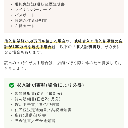
運転免許証(運転経歴証明書
マイナンバーカード
パスポート
特別永住者証明書
在留カード
借入希望額が50万円を超える場合
や、
他社借入と借入希望額の合
計が100万円を超える場合
は、以下の
「収入証明書類」
が必要に
なる場合もあります。
該当の可能性がある場合は、店舗へ行く際に念のため持参してお
きましょう。
収入証明書類(場合により必要)
源泉徴収票(直近／最新分)
給与明細書(直近2ヶ月分)
確定申告書／青色申告書
住民税決定通知書／納税通知書
所得(課税)証明書
年金証書／年金通知書