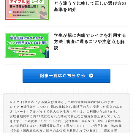
どう違う？比較して正しい選び方の
基準を紹介
学生が親に内緒でレイクを利用する
方法│審査に通るコツや注意点も解
説
レイク 口座振込による借入は原則として銀行営業時間内に限られます。
レイク ■貸付条件について 満20歳以上70歳以下の方で安定した収入のある
方（パート・アルバイトで収入のある方も可）は、ご利用いただけます。
お取引期間中に満71歳になられた時点で新たなご融資を停止させていただ
きます。 ご融資額：1万~500万円、貸付利率：年4.5~18.0% （貸付利率
はご契約額およびご利用残高に応じて異なります）、 ご利用対象：満20歳
~70歳（国内居住の方、日本の永住権を取得されている方）、 遅延損害