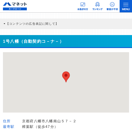
【コンテンツの広告表記に関して】
本コンテンツには、紹介している商品・商材の広告（リンク）を含む場合がありま
す。 これらの広告を経由して読者が企業ホームページを訪れ、成約が発生すると弊
社に対して企業から紹介報酬が支払われるという収益モデルです。 ただし、特定の
1号八幡（自動契約コ－ナ－）
商品を根拠なくPRするものではなく、当編集部の調査／ユーザーへの口コミ収集な
どに基づき、公平性を担保した情報提供を行っています。
>提携企業一覧
住所
京都府八幡市八幡南山５７－２
最寄駅
樟葉駅（徒歩47分）