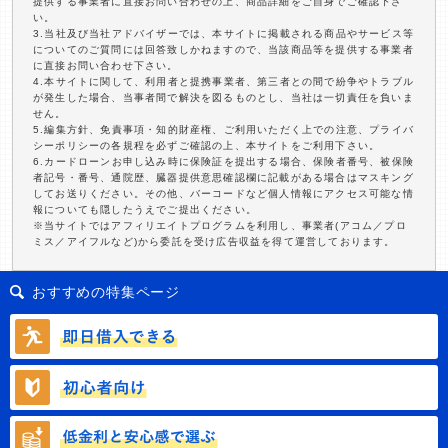
提供する事業者に直接お問い合わせの上、商品詳細をご自身でご確認下さ
い。
3.当社及び当社アドバイザーでは、本サイトに掲載される商品やサービス等
についてのご質問には回答致しかねますので、当該商品等を提供する事業者
に直接お問い合わせ下さい。
4.本サイトに関して、利用者と提携事業者、第三者との間で紛争やトラブル
が発生した場合、当事者間で解決を図るものとし、当社は一切責任を負いま
せん。
5.編集方針、免責事項・知的財産権、ご利用いただく上での注意、プライバ
シーポリシーの各規程を必ずご確認の上、本サイトをご利用下さい。
6.カードローンお申し込み時に保険証を提出する場合、保険者番号、被保険
者記号・番号、通院歴、臓器提供意思確認欄に記載がある場合はマスキング
してお送りください。その他、バーコードなど個人情報にアクセス可能な情
報についても隠したうえでご提出ください。
※当サイトではアフィリエイトプログラムを利用し、事業者(アコム／プロ
ミス／アイフルなど)から委託を受け広告収益を得て運営しております。
おすすめの特集ページ