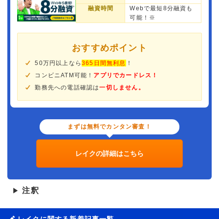
融資時間
Webで最短8分融資も
可能！※
おすすめポイント
50万円以上なら
365日間無利息
！
コンビニATM可能！
アプリでカードレス！
勤務先への電話確認は
一切しません。
まずは無料でカンタン審査！
レイクの詳細はこちら
注釈
▶
レイクに関する新着記事一覧