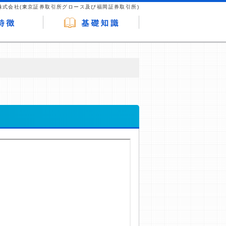
株式会社(東京証券取引所グロース及び福岡証券取引所)
が企業ホームページを訪れ、成約が発生する
はなく、当編集部の調査／ユーザーへの口コ