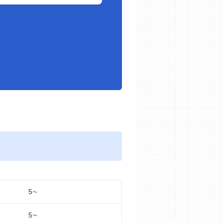
5~
5~