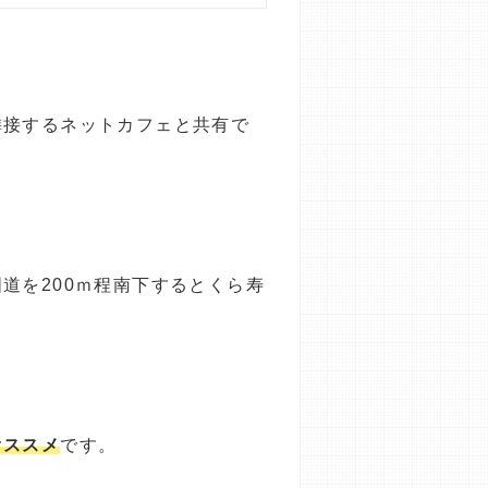
隣接するネットカフェと共有で
道を200ｍ程南下するとくら寿
オススメ
です。