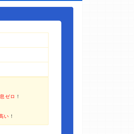
利息ゼロ
！
高い
！