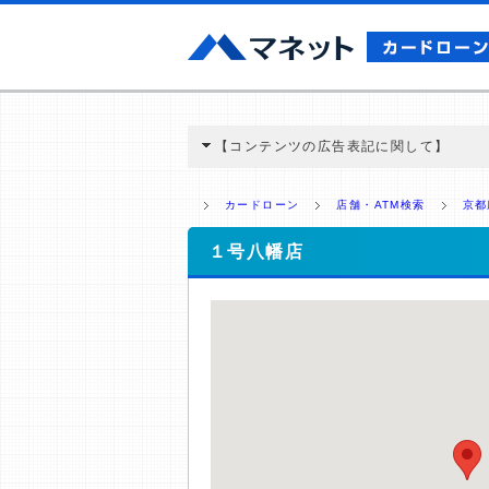
【コンテンツの広告表記に関して】
本コンテンツには、紹介している商品・商材
と弊社に対して企業から紹介報酬が支払われ
カードローン
店舗・ATM検索
京都
ミ収集などに基づき、公平性を担保した情
>提携企業一覧
１号八幡店