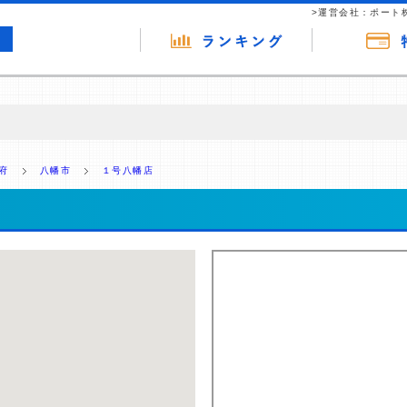
>運営会社：ポート
の広告（リンク）を含む場合があります。 これらの広告を経由して読者
るという収益モデルです。 ただし、特定の商品を根拠なくPRするもので
府
八幡市
１号八幡店
報提供を行っています。