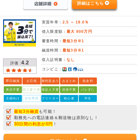
詳細はこちら
実質年率：
2.5 ～ 18.0％
借入限度額：
最大 800万円
審査時間：
最短3分※1
融資時間：
最短3分※1
収入証明書：
なし
4.2
評価 :
コンビニ：
即日融資
土日祝
無利息あり
おまとめ
低金利
来店不要
収入書不要
保証人不要
担保不要
バレずに
主婦向け
女性専用
フリーター
初心者
学生
最短3分融資
も可能！
勤務先への電話連絡＆郵送物は原則なし！
30日間の利息が0円
！