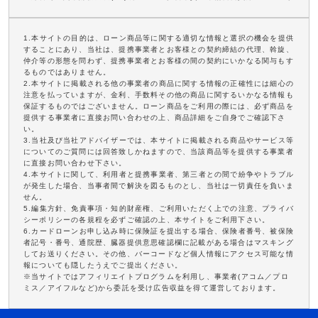
1.本サイトの目的は、ローン商品等に関する適切な情報と選択の機会を提供
することにあり、当社は、提携事業者とお客様との契約締結の代理、斡旋、
仲介等の形態を問わず、提携事業者とお客様の間の契約にいかなる関与もす
るものではありません。
2.本サイトに掲載される他の事業者の商品に関する情報の正確性には細心の
注意を払っていますが、金利、手数料その他の商品に関するいかなる情報も
保証するものではございません。ローン商品をご利用の際には、必ず商品を
提供する事業者に直接お問い合わせの上、商品詳細をご自身でご確認下さ
い。
3.当社及び当社アドバイザーでは、本サイトに掲載される商品やサービス等
についてのご質問には回答致しかねますので、当該商品等を提供する事業者
に直接お問い合わせ下さい。
4.本サイトに関して、利用者と提携事業者、第三者との間で紛争やトラブル
が発生した場合、当事者間で解決を図るものとし、当社は一切責任を負いま
せん。
5.編集方針、免責事項・知的財産権、ご利用いただく上での注意、プライバ
シーポリシーの各規程を必ずご確認の上、本サイトをご利用下さい。
6.カードローンお申し込み時に保険証を提出する場合、保険者番号、被保険
者記号・番号、通院歴、臓器提供意思確認欄に記載がある場合はマスキング
してお送りください。その他、バーコードなど個人情報にアクセス可能な情
報についても隠したうえでご提出ください。
※当サイトではアフィリエイトプログラムを利用し、事業者(アコム／プロ
ミス／アイフルなど)から委託を受け広告収益を得て運営しております。