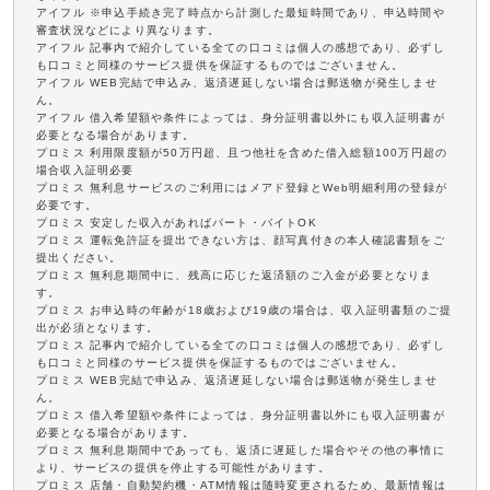
アイフル ※申込手続き完了時点から計測した最短時間であり、申込時間や
審査状況などにより異なります。
アイフル 記事内で紹介している全ての口コミは個人の感想であり、必ずし
も口コミと同様のサービス提供を保証するものではございません。
アイフル WEB完結で申込み、返済遅延しない場合は郵送物が発生しませ
ん。
アイフル 借入希望額や条件によっては、身分証明書以外にも収入証明書が
必要となる場合があります。
プロミス 利用限度額が50万円超、且つ他社を含めた借入総額100万円超の
場合収入証明必要
プロミス 無利息サービスのご利用にはメアド登録とWeb明細利用の登録が
必要です。
プロミス 安定した収入があればパート・バイトOK
プロミス 運転免許証を提出できない方は、顔写真付きの本人確認書類をご
提出ください。
プロミス 無利息期間中に、残高に応じた返済額のご入金が必要となりま
す。
プロミス お申込時の年齢が18歳および19歳の場合は、収入証明書類のご提
出が必須となります。
プロミス 記事内で紹介している全ての口コミは個人の感想であり、必ずし
も口コミと同様のサービス提供を保証するものではございません。
プロミス WEB完結で申込み、返済遅延しない場合は郵送物が発生しませ
ん。
プロミス 借入希望額や条件によっては、身分証明書以外にも収入証明書が
必要となる場合があります。
プロミス 無利息期間中であっても、返済に遅延した場合やその他の事情に
より、サービスの提供を停止する可能性があります。
プロミス 店舗・自動契約機・ATM情報は随時変更されるため、最新情報は