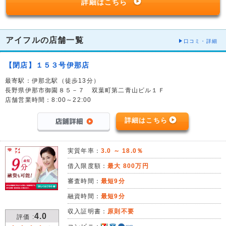
詳細はこちら
アイフルの店舗一覧
口コミ・詳細
【閉店】１５３号伊那店
最寄駅：伊那北駅（徒歩13分）
長野県伊那市御園８５－７ 双葉町第二青山ビル１Ｆ
店舗営業時間：8:00～22:00
詳細はこちら
実質年率：
3.0 ～ 18.0％
借入限度額：
最大 800万円
審査時間：
最短9分
融資時間：
最短9分
収入証明書：
原則不要
4.0
評価 :