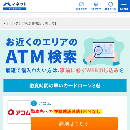
【コンテンツの広告表記に関して】
本コンテンツには、紹介している商品・商材の広告（リンク）を含む場合がありま
す。 これらの広告を経由して読者が企業ホームページを訪れ、成約が発生すると弊
社に対して企業から紹介報酬が支払われるという収益モデルです。 ただし、特定の
商品を根拠なくPRするものではなく、当編集部の調査／ユーザーへの口コミ収集な
どに基づき、公平性を担保した情報提供を行っています。
>提携企業一覧
1
アコム
勤務先への
在籍確認連絡100%なし
詳細はこちら