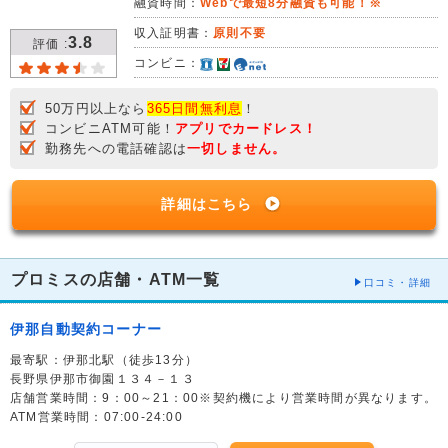
融資時間：
Webで最短8分融資も可能！※
収入証明書：
原則不要
3.8
評価 :
コンビニ：
50万円以上なら
365日間無利息
！
コンビニATM可能！
アプリでカードレス！
勤務先への電話確認は
一切しません。
詳細はこちら
プロミスの店舗・ATM一覧
口コミ・詳細
伊那自動契約コーナー
最寄駅：伊那北駅（徒歩13分）
長野県伊那市御園１３４－１３
店舗営業時間：9：00～21：00※契約機により営業時間が異なります。
ATM営業時間：07:00-24:00