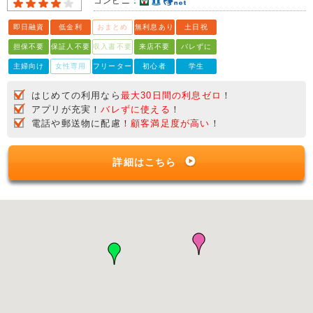
コンビニ：
即日融資
低金利
おまとめ
無利息あり
土日祝
担保不要
保証人不要
収入書不要
来店不要
バレずに
主婦向け
女性専用
フリーター
初心者
学生
はじめての利用なら
最大30日間の利息ゼロ
！
アプリが充実！
バレずに使える
！
電話や郵送物に配慮！
顧客満足度が高い
！
詳細はこちら