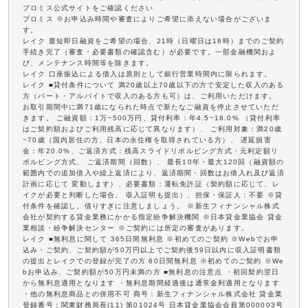
プロミス公式サイトをご確認ください
プロミス ※お申込み時間や審査によりご希望に添えない場合がございま
す。
レイク 最短即日融資をご希望の場合、21時（日曜日は18時）までのご契約
手続き完了（審査・必要書類の確認含む）が必要です。一部金融機関およ
び、メンテナンス時間等を除きます。
レイク 口座振込による借入は原則として銀行営業時間内に限られます。
レイク ■貸付条件について 満20歳以上70歳以下の方で安定した収入のある
方（パート・アルバイトで収入のある方も可）は、ご利用いただけます。
お取引期間中に満71歳になられた時点で新たなご融資を停止させていただ
きます。 ご融資額：1万~500万円、貸付利率：年4.5~18.0% （貸付利率
はご契約額およびご利用残高に応じて異なります）、 ご利用対象：満20歳
~70歳（国内居住の方、日本の永住権を取得されている方）、 遅延損害
金：年20.0%、ご返済方式：残高スライドリボルビング方式・元利定額リ
ボルビング方式、 ご返済期間（回数）、 最長10年・最大120回（融資額の
範囲内での追加借入や繰上返済により、返済期間・回数はお借入れ及び返済
計画に応じて 変動します）、必要書類：運転免許証（契約額に応じて、レ
イクが必要と判断した場合、 収入証明も提出）、担保・保証人：不要 ※貸
付条件を確認し、借りすぎに注意しましょう。 ※新生フィナンシャル株式
会社が契約する貸金業務にかかる指定紛争解決機関 ※日本貸金業協会 貸金
業相談・紛争解決センター ※ご契約には所定の審査があります。
レイク ■無利息に関して 365日間無利息 ※初めてのご契約 ※Webでお申
込み・ご契約、ご契約額が50万円以上でご契約後59日以内に収入証明書類
の提出とレイクでの登録が完了の方 60日間無利息 ※初めてのご契約 ※We
bお申込み、ご契約額が50万円未満の方 ■無利息の注意点 ・初回契約翌日
から無利息適用となります ・無利息期間経過後は通常金利適用となります
・他の無利息商品との併用不可 商号：新生フィナンシャル株式会社 貸金業
登録番号：関東財務局長(11) 第01024号 日本貸金業協会会員第000003号