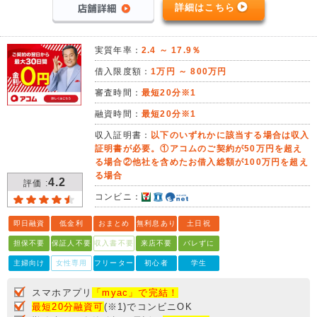
詳細はこちら
実質年率：
2.4 ～ 17.9％
借入限度額：
1万円 ～ 800万円
審査時間：
最短20分※1
融資時間：
最短20分※1
収入証明書：
以下のいずれかに該当する場合は収入
証明書が必要。①アコムのご契約が50万円を超え
る場合②他社を含めたお借入総額が100万円を超え
る場合
4.2
評価 :
コンビニ：
即日融資
低金利
おまとめ
無利息あり
土日祝
担保不要
保証人不要
収入書不要
来店不要
バレずに
主婦向け
女性専用
フリーター
初心者
学生
スマホアプリ
「myac」で完結！
最短20分融資可
(※1)でコンビニOK