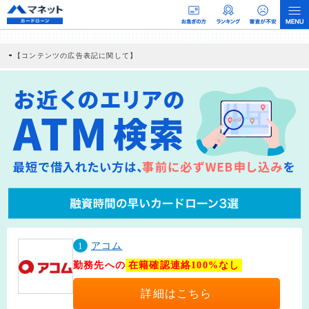
【コンテンツの広告表記に関して】
本コンテンツには、紹介している商品・商材の広告（リンク）を含む場合がありま
す。 これらの広告を経由して読者が企業ホームページを訪れ、成約が発生すると弊
社に対して企業から紹介報酬が支払われるという収益モデルです。 ただし、特定の
商品を根拠なくPRするものではなく、当編集部の調査／ユーザーへの口コミ収集な
どに基づき、公平性を担保した情報提供を行っています。
>提携企業一覧
1
アコム
勤務先への
在籍確認連絡100%なし
詳細はこちら