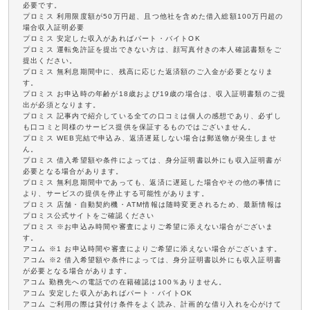
必要です。
プロミス 利用限度額が50万円超、且つ他社を含めた借入総額100万円超の
場合収入証明必要
プロミス 安定した収入があればパート・バイトOK
プロミス 運転免許証を提出できない方は、顔写真付きの本人確認書類をご
提出ください。
プロミス 無利息期間中に、残高に応じた返済額のご入金が必要となりま
す。
プロミス お申込時の年齢が18歳および19歳の場合は、収入証明書類のご提
出が必須となります。
プロミス 記事内で紹介している全ての口コミは個人の感想であり、必ずし
も口コミと同様のサービス提供を保証するものではございません。
プロミス WEB完結で申込み、返済遅延しない場合は郵送物が発生しませ
ん。
プロミス 借入希望額や条件によっては、身分証明書以外にも収入証明書が
必要となる場合があります。
プロミス 無利息期間中であっても、返済に遅延した場合やその他の事情に
より、サービスの提供を停止する可能性があります。
プロミス 店舗・自動契約機・ATM情報は随時変更されるため、最新情報は
プロミス公式サイトをご確認ください
プロミス ※お申込み時間や審査によりご希望に添えない場合がございま
す。
アコム ※1 お申込時間や審査によりご希望に添えない場合がございます。
アコム ※2 借入希望額や条件によっては、身分証明書以外にも収入証明書
が必要となる場合があります。
アコム 勤務先への電話での在籍確認は100％ありません。
アコム 安定した収入があればパート・バイトOK
アコム ご利用の際は貸付け条件をよく読み、計画的な借り入れを心がけて