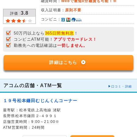
融資時間：
Webで最短8分融資も可能！※
収入証明書：
原則不要
3.8
評価 :
コンビニ：
50万円以上なら
365日間無利息
！
コンビニATM可能！
アプリでカードレス！
勤務先への電話確認は
一切しません。
詳細はこちら
アコムの店舗・ATM一覧
口コミ・詳細
１９号松本鎌田むじんくんコーナー
最寄駅：松本電鉄上高地線 渚駅
長野県松本市鎌田２-４９９１
店舗営業時間：9:00～21:00※
ATM営業時間：24時間