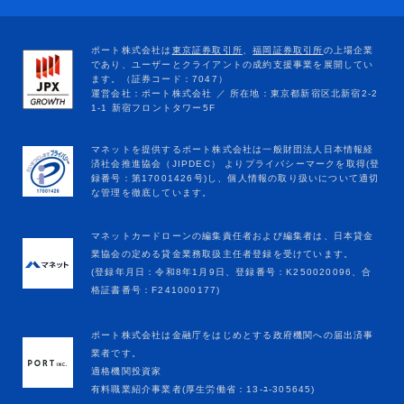
マネットカードローンの編集責任者および編集者は、日本貸金
業協会の定める貸金業務取扱主任者登録を受けています。
(登録年月日：令和8年1月9日、登録番号：K250020096、合
格証書番号：F241000177)
ポート株式会社は金融庁をはじめとする政府機関への届出済事
業者です。
適格機関投資家
有料職業紹介事業者(厚生労働省：13-ﾕ-305645)