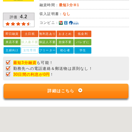
融資時間：
最短3分※1
収入証明書：
なし
4.2
評価 :
コンビニ：
即日融資
土日祝
無利息あり
おまとめ
低金利
来店不要
収入書不要
保証人不要
担保不要
バレずに
主婦向け
女性専用
フリーター
初心者
学生
最短3分融資
も可能！
勤務先への電話連絡＆郵送物は原則なし！
30日間の利息が0円
！
詳細はこちら