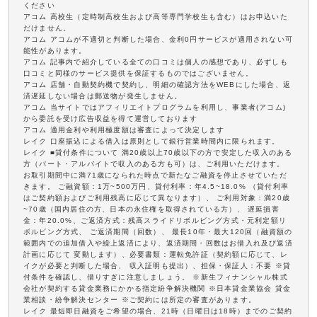
ください
アコム 高校生（定時制高校生および高等専門学校生も含む）はお申込いた
だけません。
アコム アコムが不適切と判断した場合、金利0円サービスが適用されない可
能性があります。
アコム 記事内で紹介している全ての口コミは個人の感想であり、必ずしも
口コミと同様のサービス提供を保証するものではございません。
アコム 店舗・自動契約機で契約し、明細の確認方法をWEBにした場合、返
済遅延しない場合は郵送物が発生しません。
アコム 当サイトではアフィリエイトプログラムを利用し、事業者(アコム)
から委託を受け広告収益を得て運営しております
アコム 適用金利や利用極度額は審査によって決定します
レイク 口座振込による借入は原則として銀行営業時間内に限られます。
レイク ■貸付条件について 満20歳以上70歳以下の方で安定した収入のある
方（パート・アルバイトで収入のある方も可）は、ご利用いただけます。
お取引期間中に満71歳になられた時点で新たなご融資を停止させていただ
きます。 ご融資額：1万~500万円、貸付利率：年4.5~18.0% （貸付利率
はご契約額およびご利用残高に応じて異なります）、 ご利用対象：満20歳
~70歳（国内居住の方、日本の永住権を取得されている方）、 遅延損害
金：年20.0%、ご返済方式：残高スライドリボルビング方式・元利定額リ
ボルビング方式、 ご返済期間（回数）、 最長10年・最大120回（融資額の
範囲内での追加借入や繰上返済により、返済期間・回数はお借入れ及び返済
計画に応じて 変動します）、必要書類：運転免許証（契約額に応じて、レ
イクが必要と判断した場合、 収入証明も提出）、担保・保証人：不要 ※貸
付条件を確認し、借りすぎに注意しましょう。 ※新生フィナンシャル株式
会社が契約する貸金業務にかかる指定紛争解決機関 ※日本貸金業協会 貸金
業相談・紛争解決センター ※ご契約には所定の審査があります。
レイク 最短即日融資をご希望の場合、21時（日曜日は18時）までのご契約