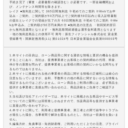
手続き完了（審査・必要書類の確認含む）が必要です。一部金融機関およ
び、メンテナンス時間等を除きます。
レイク ■無利息に関して 365日間無利息 ※初めてのご契約 ※Webでお申
込み・ご契約、ご契約額が50万円以上でご契約後59日以内に収入証明書類
の提出とレイクでの登録が完了の方 60日間無利息 ※初めてのご契約 ※We
bお申込み、ご契約額が50万円未満の方 ■無利息の注意点 ・初回契約翌日
から無利息適用となります ・無利息期間経過後は通常金利適用となります
・他の無利息商品との併用不可 商号：新生フィナンシャル株式会社 貸金業
登録番号：関東財務局長(11) 第01024号 日本貸金業協会会員第000003号
1.本サイトの目的は、ローン商品等に関する適切な情報と選択の機会を提供
することにあり、当社は、提携事業者とお客様との契約締結の代理、斡旋、
仲介等の形態を問わず、提携事業者とお客様の間の契約にいかなる関与もす
るものではありません。
2.本サイトに掲載される他の事業者の商品に関する情報の正確性には細心の
注意を払っていますが、金利、手数料その他の商品に関するいかなる情報も
保証するものではございません。ローン商品をご利用の際には、必ず商品を
提供する事業者に直接お問い合わせの上、商品詳細をご自身でご確認下さ
い。
3.当社及び当社アドバイザーでは、本サイトに掲載される商品やサービス等
についてのご質問には回答致しかねますので、当該商品等を提供する事業者
に直接お問い合わせ下さい。
4.本サイトに関して、利用者と提携事業者、第三者との間で紛争やトラブル
が発生した場合、当事者間で解決を図るものとし、当社は一切責任を負いま
せん。
5.編集方針、免責事項・知的財産権、ご利用いただく上での注意、プライバ