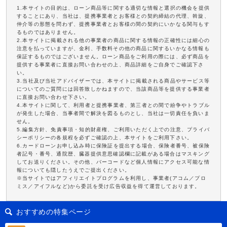
1.本サイトの目的は、ローン商品等に関する適切な情報と選択の機会を提供
することにあり、当社は、提携事業者とお客様との契約締結の代理、斡旋、
仲介等の形態を問わず、提携事業者とお客様の間の契約にいかなる関与もす
るものではありません。
2.本サイトに掲載される他の事業者の商品に関する情報の正確性には細心の
注意を払っていますが、金利、手数料その他の商品に関するいかなる情報も
保証するものではございません。ローン商品をご利用の際には、必ず商品を
提供する事業者に直接お問い合わせの上、商品詳細をご自身でご確認下さ
い。
3.当社及び当社アドバイザーでは、本サイトに掲載される商品やサービス等
についてのご質問には回答致しかねますので、当該商品等を提供する事業者
に直接お問い合わせ下さい。
4.本サイトに関して、利用者と提携事業者、第三者との間で紛争やトラブル
が発生した場合、当事者間で解決を図るものとし、当社は一切責任を負いま
せん。
5.編集方針、免責事項・知的財産権、ご利用いただく上での注意、プライバ
シーポリシーの各規程を必ずご確認の上、本サイトをご利用下さい。
6.カードローンお申し込み時に保険証を提出する場合、保険者番号、被保険
者記号・番号、通院歴、臓器提供意思確認欄に記載がある場合はマスキング
してお送りください。その他、バーコードなど個人情報にアクセス可能な情
報についても隠したうえでご提出ください。
※当サイトではアフィリエイトプログラムを利用し、事業者(アコム／プロ
ミス／アイフルなど)から委託を受け広告収益を得て運営しております。
おすすめの特集ページ