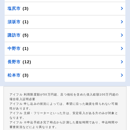
塩尻市
(3)
須坂市
(1)
諏訪市
(5)
中野市
(1)
長野市
(12)
松本市
(3)
アイフル 利用限度額が50万円超、且つ他社を含めた借入総額100万円超の
場合収入証明必要
アイフル 申し込みの状況によっては、希望に沿った融資を得られない可能
性があります。
アイフル 主婦・フリーターといった方は、安定収入がある方のみが対象と
なります。
アイフル ※申込手続き完了時点から計測した最短時間であり、申込時間や
審査状況などにより異なります。