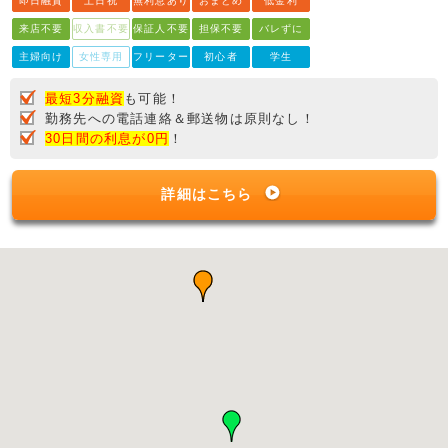
即日融資
土日祝
無利息あり
おまとめ
低金利
来店不要
収入書不要
保証人不要
担保不要
バレずに
主婦向け
女性専用
フリーター
初心者
学生
最短3分融資
も可能！
勤務先への電話連絡＆郵送物は原則なし！
30日間の利息が0円
！
詳細はこちら