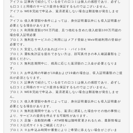
アイフル 記事内で紹介している全ての口コミは個人の感想であり、必ずし
も口コミと同様のサービス提供を保証するものではございません。
アイフル WEB完結で申込み、返済遅延しない場合は郵送物が発生しませ
ん。
アイフル 借入希望額や条件によっては、身分証明書以外にも収入証明書が
必要となる場合があります。
プロミス 利用限度額が50万円超、且つ他社を含めた借入総額100万円超の
場合収入証明必要
プロミス 無利息サービスのご利用にはメアド登録とWeb明細利用の登録が
必要です。
プロミス 安定した収入があればパート・バイトOK
プロミス 運転免許証を提出できない方は、顔写真付きの本人確認書類をご
提出ください。
プロミス 無利息期間中に、残高に応じた返済額のご入金が必要となりま
す。
プロミス お申込時の年齢が18歳および19歳の場合は、収入証明書類のご提
出が必須となります。
プロミス 記事内で紹介している全ての口コミは個人の感想であり、必ずし
も口コミと同様のサービス提供を保証するものではございません。
プロミス WEB完結で申込み、返済遅延しない場合は郵送物が発生しませ
ん。
プロミス 借入希望額や条件によっては、身分証明書以外にも収入証明書が
必要となる場合があります。
プロミス 無利息期間中であっても、返済に遅延した場合やその他の事情に
より、サービスの提供を停止する可能性があります。
プロミス 店舗・自動契約機・ATM情報は随時変更されるため、最新情報は
プロミス公式サイトをご確認ください
プロミス ※お申込み時間や審査によりご希望に添えない場合がございま