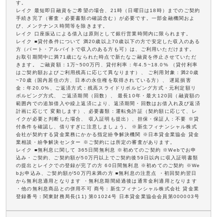
す。
レイク 最短即日融資をご希望の場合、21時（日曜日は18時）までのご契約
手続き完了（審査・必要書類の確認含む）が必要です。一部金融機関およ
び、メンテナンス時間等を除きます。
レイク 口座振込による借入は原則として銀行営業時間内に限られます。
レイク ■貸付条件について 満20歳以上70歳以下の方で安定した収入のある
方（パート・アルバイトで収入のある方も可）は、ご利用いただけます。
お取引期間中に満71歳になられた時点で新たなご融資を停止させていただ
きます。 ご融資額：1万~500万円、貸付利率：年4.5~18.0% （貸付利率
はご契約額およびご利用残高に応じて異なります）、 ご利用対象：満20歳
~70歳（国内居住の方、日本の永住権を取得されている方）、 遅延損害
金：年20.0%、ご返済方式：残高スライドリボルビング方式・元利定額リ
ボルビング方式、 ご返済期間（回数）、 最長10年・最大120回（融資額の
範囲内での追加借入や繰上返済により、返済期間・回数はお借入れ及び返済
計画に応じて 変動します）、必要書類：運転免許証（契約額に応じて、レ
イクが必要と判断した場合、 収入証明も提出）、担保・保証人：不要 ※貸
付条件を確認し、借りすぎに注意しましょう。 ※新生フィナンシャル株式
会社が契約する貸金業務にかかる指定紛争解決機関 ※日本貸金業協会 貸金
業相談・紛争解決センター ※ご契約には所定の審査があります。
レイク ■無利息に関して 365日間無利息 ※初めてのご契約 ※Webでお申
込み・ご契約、ご契約額が50万円以上でご契約後59日以内に収入証明書類
の提出とレイクでの登録が完了の方 60日間無利息 ※初めてのご契約 ※We
bお申込み、ご契約額が50万円未満の方 ■無利息の注意点 ・初回契約翌日
から無利息適用となります ・無利息期間経過後は通常金利適用となります
・他の無利息商品との併用不可 商号：新生フィナンシャル株式会社 貸金業
登録番号：関東財務局長(11) 第01024号 日本貸金業協会会員第000003号