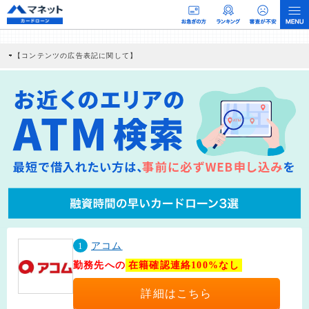
【コンテンツの広告表記に関して】
本コンテンツには、紹介している商品・商材の広告（リンク）を含む場合がありま
す。 これらの広告を経由して読者が企業ホームページを訪れ、成約が発生すると弊
社に対して企業から紹介報酬が支払われるという収益モデルです。 ただし、特定の
商品を根拠なくPRするものではなく、当編集部の調査／ユーザーへの口コミ収集な
どに基づき、公平性を担保した情報提供を行っています。
>提携企業一覧
1
アコム
勤務先への
在籍確認連絡100%なし
詳細はこちら