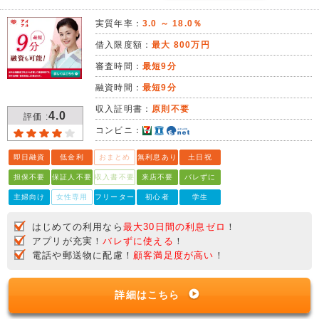
実質年率：
3.0 ～ 18.0％
借入限度額：
最大 800万円
審査時間：
最短9分
融資時間：
最短9分
収入証明書：
原則不要
4.0
評価 :
コンビニ：
即日融資
低金利
おまとめ
無利息あり
土日祝
担保不要
保証人不要
収入書不要
来店不要
バレずに
主婦向け
女性専用
フリーター
初心者
学生
はじめての利用なら
最大30日間の利息ゼロ
！
アプリが充実！
バレずに使える
！
電話や郵送物に配慮！
顧客満足度が高い
！
詳細はこちら