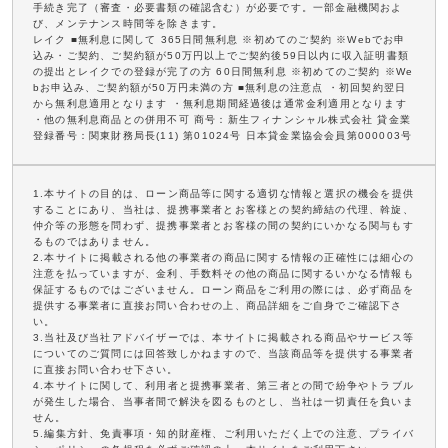
手続き完了（審査・必要書類の確認含む）が必要です。一部金融機関およ
び、メンテナンス時間等を除きます。
レイク ■無利息に関して 365日間無利息 ※初めてのご契約 ※Webでお申
込み・ご契約、ご契約額が50万円以上でご契約後59日以内に収入証明書類
の提出とレイクでの登録が完了の方 60日間無利息 ※初めてのご契約 ※We
bお申込み、ご契約額が50万円未満の方 ■無利息の注意点 ・初回契約翌日
から無利息適用となります ・無利息期間経過後は通常金利適用となります
・他の無利息商品との併用不可 商号：新生フィナンシャル株式会社 貸金業
登録番号：関東財務局長(11) 第01024号 日本貸金業協会会員第000003号
1.本サイトの目的は、ローン商品等に関する適切な情報と選択の機会を提供
することにあり、当社は、提携事業者とお客様との契約締結の代理、斡旋、
仲介等の形態を問わず、提携事業者とお客様の間の契約にいかなる関与もす
るものではありません。
2.本サイトに掲載される他の事業者の商品に関する情報の正確性には細心の
注意を払っていますが、金利、手数料その他の商品に関するいかなる情報も
保証するものではございません。ローン商品をご利用の際には、必ず商品を
提供する事業者に直接お問い合わせの上、商品詳細をご自身でご確認下さ
い。
3.当社及び当社アドバイザーでは、本サイトに掲載される商品やサービス等
についてのご質問には回答致しかねますので、当該商品等を提供する事業者
に直接お問い合わせ下さい。
4.本サイトに関して、利用者と提携事業者、第三者との間で紛争やトラブル
が発生した場合、当事者間で解決を図るものとし、当社は一切責任を負いま
せん。
5.編集方針、免責事項・知的財産権、ご利用いただく上での注意、プライバ