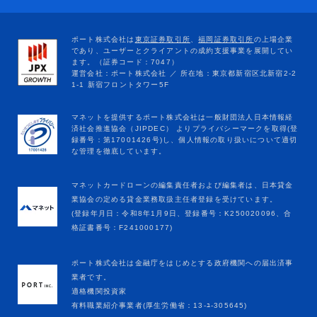
マネットカードローンの編集責任者および編集者は、日本貸金
業協会の定める貸金業務取扱主任者登録を受けています。
(登録年月日：令和8年1月9日、登録番号：K250020096、合
格証書番号：F241000177)
ポート株式会社は金融庁をはじめとする政府機関への届出済事
業者です。
適格機関投資家
有料職業紹介事業者(厚生労働省：13-ﾕ-305645)