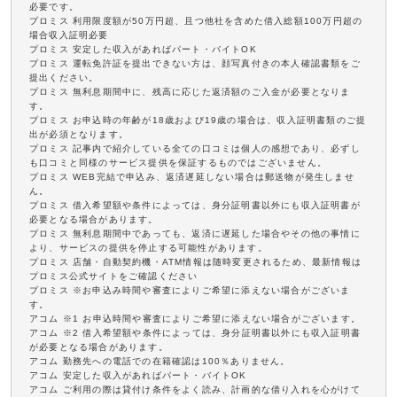
必要です。
プロミス 利用限度額が50万円超、且つ他社を含めた借入総額100万円超の
場合収入証明必要
プロミス 安定した収入があればパート・バイトOK
プロミス 運転免許証を提出できない方は、顔写真付きの本人確認書類をご
提出ください。
プロミス 無利息期間中に、残高に応じた返済額のご入金が必要となりま
す。
プロミス お申込時の年齢が18歳および19歳の場合は、収入証明書類のご提
出が必須となります。
プロミス 記事内で紹介している全ての口コミは個人の感想であり、必ずし
も口コミと同様のサービス提供を保証するものではございません。
プロミス WEB完結で申込み、返済遅延しない場合は郵送物が発生しませ
ん。
プロミス 借入希望額や条件によっては、身分証明書以外にも収入証明書が
必要となる場合があります。
プロミス 無利息期間中であっても、返済に遅延した場合やその他の事情に
より、サービスの提供を停止する可能性があります。
プロミス 店舗・自動契約機・ATM情報は随時変更されるため、最新情報は
プロミス公式サイトをご確認ください
プロミス ※お申込み時間や審査によりご希望に添えない場合がございま
す。
アコム ※1 お申込時間や審査によりご希望に添えない場合がございます。
アコム ※2 借入希望額や条件によっては、身分証明書以外にも収入証明書
が必要となる場合があります。
アコム 勤務先への電話での在籍確認は100％ありません。
アコム 安定した収入があればパート・バイトOK
アコム ご利用の際は貸付け条件をよく読み、計画的な借り入れを心がけて