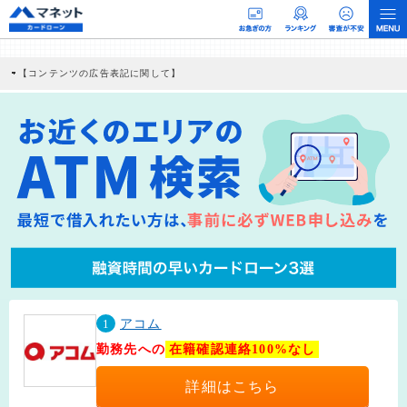
【コンテンツの広告表記に関して】
本コンテンツには、紹介している商品・商材の広告（リンク）を含む場合がありま
す。 これらの広告を経由して読者が企業ホームページを訪れ、成約が発生すると弊
社に対して企業から紹介報酬が支払われるという収益モデルです。 ただし、特定の
商品を根拠なくPRするものではなく、当編集部の調査／ユーザーへの口コミ収集な
どに基づき、公平性を担保した情報提供を行っています。
>提携企業一覧
1
アコム
勤務先への
在籍確認連絡100%なし
詳細はこちら