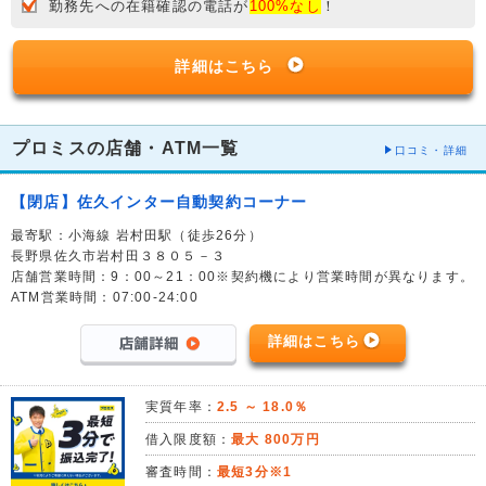
勤務先への在籍確認の電話が
100%なし
！
詳細はこちら
プロミスの店舗・ATM一覧
口コミ・詳細
【閉店】佐久インター自動契約コーナー
最寄駅：小海線 岩村田駅（徒歩26分）
長野県佐久市岩村田３８０５－３
店舗営業時間：9：00～21：00※契約機により営業時間が異なります。
ATM営業時間：07:00-24:00
詳細はこちら
実質年率：
2.5 ～ 18.0％
借入限度額：
最大 800万円
審査時間：
最短3分※1