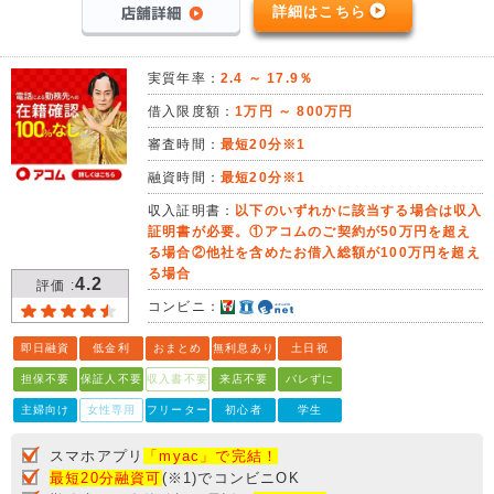
詳細はこちら
実質年率：
2.4 ～ 17.9％
借入限度額：
1万円 ～ 800万円
審査時間：
最短20分※1
融資時間：
最短20分※1
収入証明書：
以下のいずれかに該当する場合は収入
証明書が必要。①アコムのご契約が50万円を超え
る場合②他社を含めたお借入総額が100万円を超え
る場合
4.2
評価 :
コンビニ：
即日融資
低金利
おまとめ
無利息あり
土日祝
担保不要
保証人不要
収入書不要
来店不要
バレずに
主婦向け
女性専用
フリーター
初心者
学生
スマホアプリ
「myac」で完結！
最短20分融資可
(※1)でコンビニOK