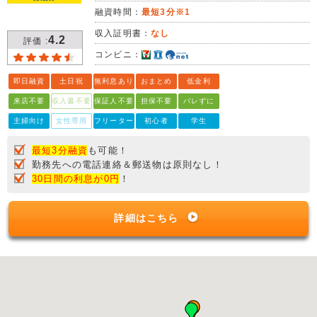
融資時間：
最短3分※1
収入証明書：
なし
4.2
評価 :
コンビニ：
即日融資
土日祝
無利息あり
おまとめ
低金利
来店不要
収入書不要
保証人不要
担保不要
バレずに
主婦向け
女性専用
フリーター
初心者
学生
最短3分融資
も可能！
勤務先への電話連絡＆郵送物は原則なし！
30日間の利息が0円
！
詳細はこちら