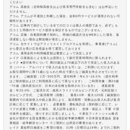
ください
アコム 高校生（定時制高校生および高等専門学校生も含む）はお申込いた
だけません。
アコム アコムが不適切と判断した場合、金利0円サービスが適用されない可
能性があります。
アコム 記事内で紹介している全ての口コミは個人の感想であり、必ずしも
口コミと同様のサービス提供を保証するものではございません。
アコム 店舗・自動契約機で契約し、明細の確認方法をWEBにした場合、返
済遅延しない場合は郵送物が発生しません。
アコム 当サイトではアフィリエイトプログラムを利用し、事業者(アコム)
から委託を受け広告収益を得て運営しております
アコム 適用金利や利用極度額は審査によって決定します
レイク 口座振込による借入は原則として銀行営業時間内に限られます。
レイク ■貸付条件について 満20歳以上70歳以下の方で安定した収入のある
方（パート・アルバイトで収入のある方も可）は、ご利用いただけます。
お取引期間中に満71歳になられた時点で新たなご融資を停止させていただ
きます。 ご融資額：1万~500万円、貸付利率：年4.5~18.0% （貸付利率
はご契約額およびご利用残高に応じて異なります）、 ご利用対象：満20歳
~70歳（国内居住の方、日本の永住権を取得されている方）、 遅延損害
金：年20.0%、ご返済方式：残高スライドリボルビング方式・元利定額リ
ボルビング方式、 ご返済期間（回数）、 最長10年・最大120回（融資額の
範囲内での追加借入や繰上返済により、返済期間・回数はお借入れ及び返済
計画に応じて 変動します）、必要書類：運転免許証（契約額に応じて、レ
イクが必要と判断した場合、 収入証明も提出）、担保・保証人：不要 ※貸
付条件を確認し、借りすぎに注意しましょう。 ※新生フィナンシャル株式
会社が契約する貸金業務にかかる指定紛争解決機関 ※日本貸金業協会 貸金
業相談・紛争解決センター ※ご契約には所定の審査があります。
レイク 最短即日融資をご希望の場合、21時（日曜日は18時）までのご契約