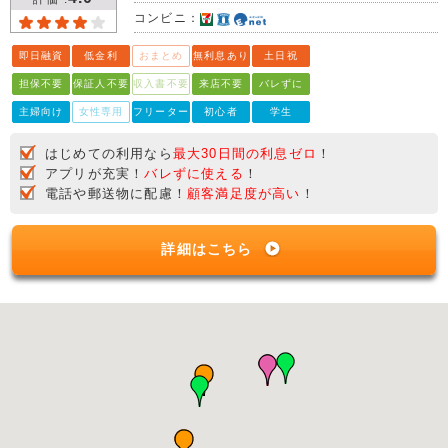
コンビニ：
即日融資
低金利
おまとめ
無利息あり
土日祝
担保不要
保証人不要
収入書不要
来店不要
バレずに
主婦向け
女性専用
フリーター
初心者
学生
はじめての利用なら
最大30日間の利息ゼロ
！
アプリが充実！
バレずに使える
！
電話や郵送物に配慮！
顧客満足度が高い
！
詳細はこちら