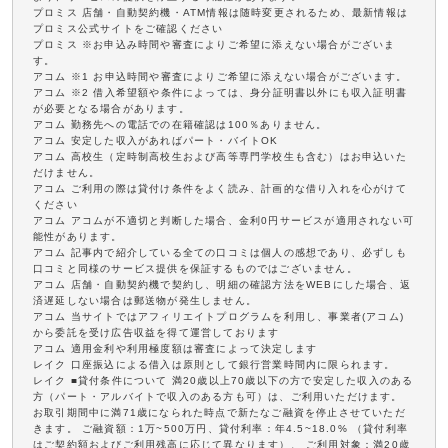
プロミス 店舗・自動契約機・ATM情報は随時変更されるため、最新情報は
プロミス公式サイトをご確認ください
プロミス ※お申込み時間や審査によりご希望に添えない場合がございま
す。
アコム ※1 お申込時間や審査によりご希望に添えない場合がございます。
アコム ※2 借入希望額や条件によっては、身分証明書以外にも収入証明書
が必要となる場合があります。
アコム 勤務先への電話での在籍確認は100％ありません。
アコム 安定した収入があればパート・バイトOK
アコム 高校生（定時制高校生および高等専門学校生も含む）はお申込いた
だけません。
アコム ご利用の際は貸付け条件をよく読み、計画的な借り入れを心がけて
ください
アコム アコムが不適切と判断した場合、金利0円サービスが適用されない可
能性があります。
アコム 記事内で紹介している全ての口コミは個人の感想であり、必ずしも
口コミと同様のサービス提供を保証するものではございません。
アコム 店舗・自動契約機で契約し、明細の確認方法をWEBにした場合、返
済遅延しない場合は郵送物が発生しません。
アコム 当サイトではアフィリエイトプログラムを利用し、事業者(アコム)
から委託を受け広告収益を得て運営しております
アコム 適用金利や利用極度額は審査によって決定します
レイク 口座振込による借入は原則として銀行営業時間内に限られます。
レイク ■貸付条件について 満20歳以上70歳以下の方で安定した収入のある
方（パート・アルバイトで収入のある方も可）は、ご利用いただけます。
お取引期間中に満71歳になられた時点で新たなご融資を停止させていただ
きます。 ご融資額：1万~500万円、貸付利率：年4.5~18.0% （貸付利率
はご契約額およびご利用残高に応じて異なります）、 ご利用対象：満20歳