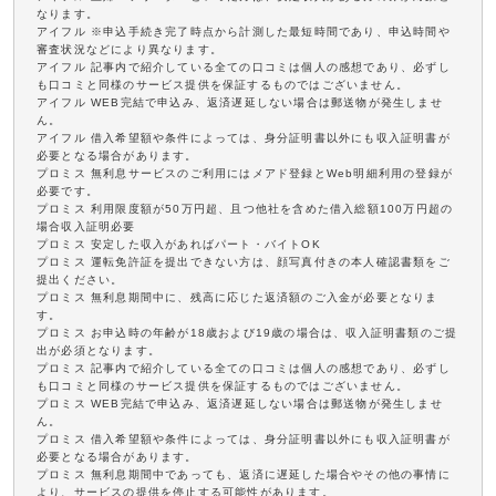
なります。
アイフル ※申込手続き完了時点から計測した最短時間であり、申込時間や
審査状況などにより異なります。
アイフル 記事内で紹介している全ての口コミは個人の感想であり、必ずし
も口コミと同様のサービス提供を保証するものではございません。
アイフル WEB完結で申込み、返済遅延しない場合は郵送物が発生しませ
ん。
アイフル 借入希望額や条件によっては、身分証明書以外にも収入証明書が
必要となる場合があります。
プロミス 無利息サービスのご利用にはメアド登録とWeb明細利用の登録が
必要です。
プロミス 利用限度額が50万円超、且つ他社を含めた借入総額100万円超の
場合収入証明必要
プロミス 安定した収入があればパート・バイトOK
プロミス 運転免許証を提出できない方は、顔写真付きの本人確認書類をご
提出ください。
プロミス 無利息期間中に、残高に応じた返済額のご入金が必要となりま
す。
プロミス お申込時の年齢が18歳および19歳の場合は、収入証明書類のご提
出が必須となります。
プロミス 記事内で紹介している全ての口コミは個人の感想であり、必ずし
も口コミと同様のサービス提供を保証するものではございません。
プロミス WEB完結で申込み、返済遅延しない場合は郵送物が発生しませ
ん。
プロミス 借入希望額や条件によっては、身分証明書以外にも収入証明書が
必要となる場合があります。
プロミス 無利息期間中であっても、返済に遅延した場合やその他の事情に
より、サービスの提供を停止する可能性があります。