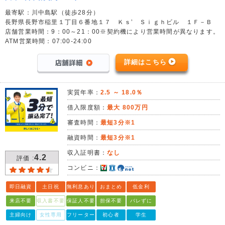
最寄駅：川中島駅（徒歩28分）
長野県長野市稲里１丁目６番地１７ Ｋｓ’ Ｓｉｇｈビル １Ｆ－Ｂ
店舗営業時間：9：00～21：00※契約機により営業時間が異なります。
ATM営業時間：07:00-24:00
詳細はこちら
実質年率：
2.5 ～ 18.0％
借入限度額：
最大 800万円
審査時間：
最短3分※1
融資時間：
最短3分※1
収入証明書：
なし
4.2
評価 :
コンビニ：
即日融資
土日祝
無利息あり
おまとめ
低金利
来店不要
収入書不要
保証人不要
担保不要
バレずに
主婦向け
女性専用
フリーター
初心者
学生