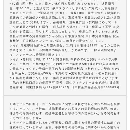
~70歳（国内居住の方、日本の永住権を取得されている方）、 遅延損害
金：年20.0%、ご返済方式：残高スライドリボルビング方式・元利定額リ
ボルビング方式、 ご返済期間（回数）、 最長10年・最大120回（融資額の
範囲内での追加借入や繰上返済により、返済期間・回数はお借入れ及び返済
計画に応じて 変動します）、必要書類：運転免許証（契約額に応じて、レ
イクが必要と判断した場合、 収入証明も提出）、担保・保証人：不要 ※貸
付条件を確認し、借りすぎに注意しましょう。 ※新生フィナンシャル株式
会社が契約する貸金業務にかかる指定紛争解決機関 ※日本貸金業協会 貸金
業相談・紛争解決センター ※ご契約には所定の審査があります。
レイク 最短即日融資をご希望の場合、21時（日曜日は18時）までのご契約
手続き完了（審査・必要書類の確認含む）が必要です。一部金融機関およ
び、メンテナンス時間等を除きます。
レイク ■無利息に関して 365日間無利息 ※初めてのご契約 ※Webでお申
込み・ご契約、ご契約額が50万円以上でご契約後59日以内に収入証明書類
の提出とレイクでの登録が完了の方 60日間無利息 ※初めてのご契約 ※We
bお申込み、ご契約額が50万円未満の方 ■無利息の注意点 ・初回契約翌日
から無利息適用となります ・無利息期間経過後は通常金利適用となります
・他の無利息商品との併用不可 商号：新生フィナンシャル株式会社 貸金業
登録番号：関東財務局長(11) 第01024号 日本貸金業協会会員第000003号
1.本サイトの目的は、ローン商品等に関する適切な情報と選択の機会を提供
することにあり、当社は、提携事業者とお客様との契約締結の代理、斡旋、
仲介等の形態を問わず、提携事業者とお客様の間の契約にいかなる関与もす
るものではありません。
2.本サイトに掲載される他の事業者の商品に関する情報の正確性には細心の
注意を払っていますが、金利、手数料その他の商品に関するいかなる情報も