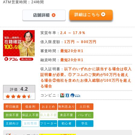
ATM営業時間：24時間
詳細はこちら
実質年率：
2.4 ～ 17.9％
借入限度額：
1万円 ～ 800万円
審査時間：
最短20分※1
融資時間：
最短20分※1
収入証明書：
以下のいずれかに該当する場合は収入
証明書が必要。①アコムのご契約が50万円を超え
る場合②他社を含めたお借入総額が100万円を超え
る場合
4.2
評価 :
コンビニ：
即日融資
低金利
おまとめ
無利息あり
土日祝
担保不要
保証人不要
収入書不要
来店不要
バレずに
主婦向け
女性専用
フリーター
初心者
学生