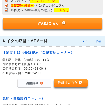
スマホアプリ
「myac」で完結！
最短20分融資可
(※1)でコンビニOK
勤務先への在籍確認の電話が
100%なし
！
詳細はこちら
レイクの店舗・ATM一覧
口コミ・詳細
【閉店】18号長野柳原（自動契約コ－ナ－）
最寄駅：附属中学前駅（徒歩13分）
長野県長野市北長池１２７１－１
店舗営業時間：09:00~22:00※
ATM営業時間：7:30-24:00
詳細はこちら
長野（自動契約コ－ナ－）