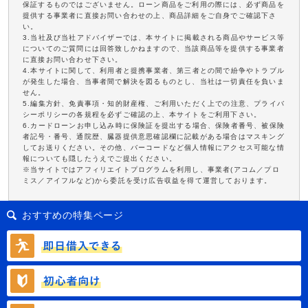
保証するものではございません。ローン商品をご利用の際には、必ず商品を
提供する事業者に直接お問い合わせの上、商品詳細をご自身でご確認下さ
い。
3.当社及び当社アドバイザーでは、本サイトに掲載される商品やサービス等
についてのご質問には回答致しかねますので、当該商品等を提供する事業者
に直接お問い合わせ下さい。
4.本サイトに関して、利用者と提携事業者、第三者との間で紛争やトラブル
が発生した場合、当事者間で解決を図るものとし、当社は一切責任を負いま
せん。
5.編集方針、免責事項・知的財産権、ご利用いただく上での注意、プライバ
シーポリシーの各規程を必ずご確認の上、本サイトをご利用下さい。
6.カードローンお申し込み時に保険証を提出する場合、保険者番号、被保険
者記号・番号、通院歴、臓器提供意思確認欄に記載がある場合はマスキング
してお送りください。その他、バーコードなど個人情報にアクセス可能な情
報についても隠したうえでご提出ください。
※当サイトではアフィリエイトプログラムを利用し、事業者(アコム／プロ
ミス／アイフルなど)から委託を受け広告収益を得て運営しております。
おすすめの特集ページ