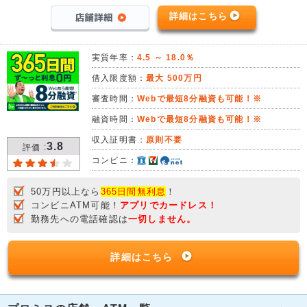
詳細はこちら
実質年率：
4.5 ～ 18.0％
借入限度額：
最大 500万円
審査時間：
Webで最短8分融資も可能！※
融資時間：
Webで最短8分融資も可能！※
収入証明書：
原則不要
3.8
評価 :
コンビニ：
50万円以上なら
365日間無利息
！
コンビニATM可能！
アプリでカードレス！
勤務先への電話確認は
一切しません。
詳細はこちら