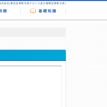
株式会社(東京証券取引所グロース及び福岡証券取引所)
が企業ホームページを訪れ、成約が発生する
はなく、当編集部の調査／ユーザーへの口コ