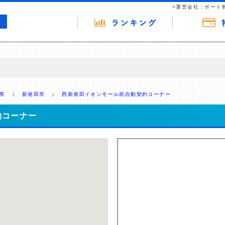
>運営会社：ポート
の広告（リンク）を含む場合があります。 これらの広告を経由して読者
るという収益モデルです。 ただし、特定の商品を根拠なくPRするもので
県
新発田市
西新発田イオンモール前自動契約コーナー
報提供を行っています。
約コーナー