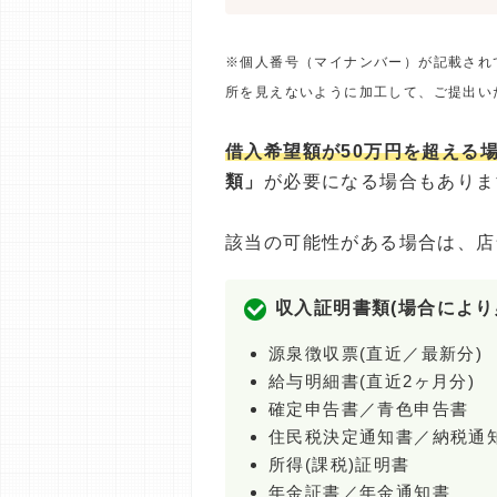
※個人番号（マイナンバー）が記載され
所を見えないように加工して、ご提出い
借入希望額が50万円を超える
類」
が必要になる場合もありま
該当の可能性がある場合は、店
収入証明書類(場合により
源泉徴収票(直近／最新分)
給与明細書(直近2ヶ月分)
確定申告書／青色申告書
住民税決定通知書／納税通
所得(課税)証明書
年金証書／年金通知書