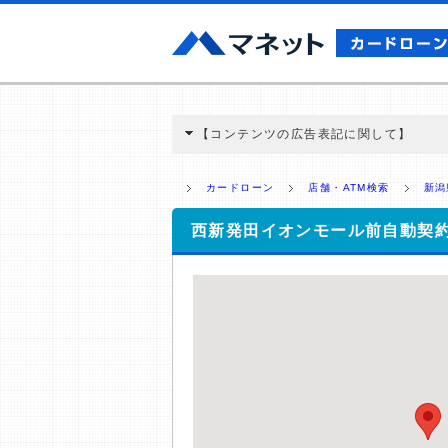
【コンテンツの広告表記に関して】
本コンテンツには、紹介している商品・商材
と弊社に対して企業から紹介報酬が支払われ
カードローン
店舗・ATM検索
新潟
ミ収集などに基づき、公平性を担保した情
>提携企業一覧
西新発田イオンモール前自動契