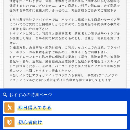
注意を払っていますが、金利、手数料その他の商品に関するいかなる情報も
保証するものではございません。ローン商品をご利用の際には、必ず商品を
提供する事業者に直接お問い合わせの上、商品詳細をご自身でご確認下さ
い。
3.当社及び当社アドバイザーでは、本サイトに掲載される商品やサービス等
についてのご質問には回答致しかねますので、当該商品等を提供する事業者
に直接お問い合わせ下さい。
4.本サイトに関して、利用者と提携事業者、第三者との間で紛争やトラブル
が発生した場合、当事者間で解決を図るものとし、当社は一切責任を負いま
せん。
5.編集方針、免責事項・知的財産権、ご利用いただく上での注意、プライバ
シーポリシーの各規程を必ずご確認の上、本サイトをご利用下さい。
6.カードローンお申し込み時に保険証を提出する場合、保険者番号、被保険
者記号・番号、通院歴、臓器提供意思確認欄に記載がある場合はマスキング
してお送りください。その他、バーコードなど個人情報にアクセス可能な情
報についても隠したうえでご提出ください。
※当サイトではアフィリエイトプログラムを利用し、事業者(アコム／プロ
ミス／アイフルなど)から委託を受け広告収益を得て運営しております。
おすすめの特集ページ