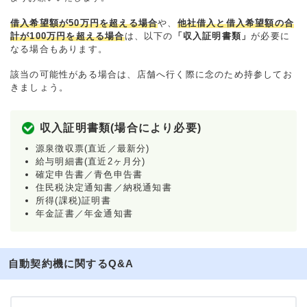
借入希望額が50万円を超える場合
や、
他社借入と借入希望額の合
計が100万円を超える場合
は、以下の
「収入証明書類」
が必要に
なる場合もあります。
該当の可能性がある場合は、店舗へ行く際に念のため持参してお
きましょう。
収入証明書類(場合により必要)
源泉徴収票(直近／最新分)
給与明細書(直近2ヶ月分)
確定申告書／青色申告書
住民税決定通知書／納税通知書
所得(課税)証明書
年金証書／年金通知書
自動契約機に関するQ&A