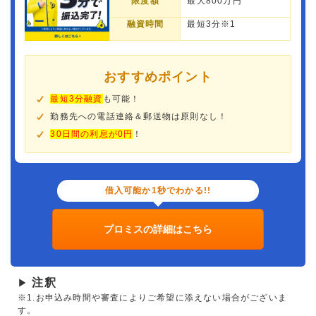
限度額
最大800万円
融資時間
最短3分※1
おすすめポイント
最短3分融資
も可能！
勤務先への電話連絡＆郵送物は原則なし！
30日間の利息が0円
！
借入可能か1秒でわかる!!
プロミスの詳細はこちら
注釈
▶
※1.お申込み時間や審査によりご希望に添えない場合がございま
す。