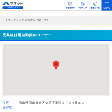
【コンテンツの広告表記に関して】
本コンテンツには、紹介している商品・商材の広告（リンク）を含む場合がありま
す。 これらの広告を経由して読者が企業ホームページを訪れ、成約が発生すると弊
社に対して企業から紹介報酬が支払われるという収益モデルです。 ただし、特定の
児島線妹尾自動契約コーナー
商品を根拠なくPRするものではなく、当編集部の調査／ユーザーへの口コミ収集な
どに基づき、公平性を担保した情報提供を行っています。
>提携企業一覧
住所
岡山県岡山市南区妹尾字番頭２４０４番地１
最寄駅