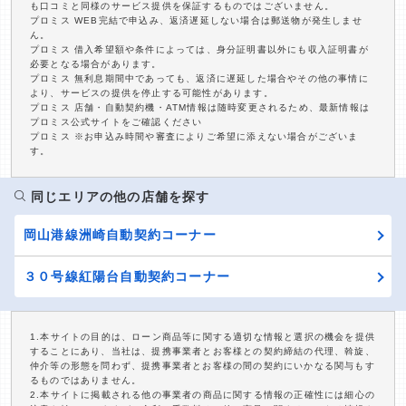
も口コミと同様のサービス提供を保証するものではございません。
プロミス WEB完結で申込み、返済遅延しない場合は郵送物が発生しませ
ん。
プロミス 借入希望額や条件によっては、身分証明書以外にも収入証明書が
必要となる場合があります。
プロミス 無利息期間中であっても、返済に遅延した場合やその他の事情に
より、サービスの提供を停止する可能性があります。
プロミス 店舗・自動契約機・ATM情報は随時変更されるため、最新情報は
プロミス公式サイトをご確認ください
プロミス ※お申込み時間や審査によりご希望に添えない場合がございま
す。
同じエリアの他の店舗を探す
岡山港線洲崎自動契約コーナー
３０号線紅陽台自動契約コーナー
1.本サイトの目的は、ローン商品等に関する適切な情報と選択の機会を提供
することにあり、当社は、提携事業者とお客様との契約締結の代理、斡旋、
仲介等の形態を問わず、提携事業者とお客様の間の契約にいかなる関与もす
るものではありません。
2.本サイトに掲載される他の事業者の商品に関する情報の正確性には細心の