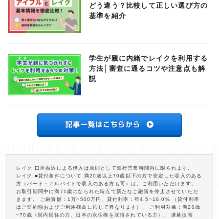
どう違う？比較して正しい選び方の
基準を紹介
学生が親に内緒でレイクを利用する
方法│審査に通るコツや注意点も解
説
レイク 口座振込による借入は原則として銀行営業時間内に限られます。
レイク ■貸付条件について 満20歳以上70歳以下の方で安定した収入のある
方（パート・アルバイトで収入のある方も可）は、ご利用いただけます。
お取引期間中に満71歳になられた時点で新たなご融資を停止させていただ
きます。 ご融資額：1万~500万円、貸付利率：年4.5~18.0% （貸付利率
はご契約額およびご利用残高に応じて異なります）、 ご利用対象：満20歳
~70歳（国内居住の方、日本の永住権を取得されている方）、 遅延損害