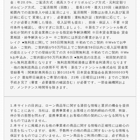
金：年20.0%、ご返済方式：残高スライドリボルビング方式・元利定額リ
ボルビング方式、 ご返済期間（回数）、 最長10年・最大120回（融資額の
範囲内での追加借入や繰上返済により、返済期間・回数はお借入れ及び返済
計画に応じて 変動します）、必要書類：運転免許証（契約額に応じて、レ
イクが必要と判断した場合、 収入証明も提出）、担保・保証人：不要 ※貸
付条件を確認し、借りすぎに注意しましょう。 ※新生フィナンシャル株式
会社が契約する貸金業務にかかる指定紛争解決機関 ※日本貸金業協会 貸金
業相談・紛争解決センター ※ご契約には所定の審査があります。
レイク ■無利息に関して 365日間無利息 ※初めてのご契約 ※Webでお申
込み・ご契約、ご契約額が50万円以上でご契約後59日以内に収入証明書類
の提出とレイクでの登録が完了の方 60日間無利息 ※初めてのご契約 ※We
bお申込み、ご契約額が50万円未満の方 ■無利息の注意点 ・初回契約翌日
から無利息適用となります ・無利息期間経過後は通常金利適用となります
・他の無利息商品との併用不可 商号：新生フィナンシャル株式会社 貸金業
登録番号：関東財務局長(11) 第01024号 日本貸金業協会会員第000003号
レイク 最短即日融資をご希望の場合、21時（日曜日は18時）までのご契約
手続き完了（審査・必要書類の確認含む）が必要です。一部金融機関およ
び、メンテナンス時間等を除きます。
1.本サイトの目的は、ローン商品等に関する適切な情報と選択の機会を提供
することにあり、当社は、提携事業者とお客様との契約締結の代理、斡旋、
仲介等の形態を問わず、提携事業者とお客様の間の契約にいかなる関与もす
るものではありません。
2.本サイトに掲載される他の事業者の商品に関する情報の正確性には細心の
注意を払っていますが、金利、手数料その他の商品に関するいかなる情報も
保証するものではございません。ローン商品をご利用の際には、必ず商品を