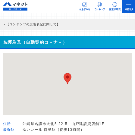
【コンテンツの広告表記に関して】
本コンテンツには、紹介している商品・商材の広告（リンク）を含む場合がありま
す。 これらの広告を経由して読者が企業ホームページを訪れ、成約が発生すると弊
社に対して企業から紹介報酬が支払われるという収益モデルです。 ただし、特定の
名護為又（自動契約コ－ナ－）
商品を根拠なくPRするものではなく、当編集部の調査／ユーザーへの口コミ収集な
どに基づき、公平性を担保した情報提供を行っています。
>提携企業一覧
住所
沖縄県名護市大北5-22-5 山戸建設貸店舗1F
最寄駅
ゆいレール 首里駅（徒歩13時間）