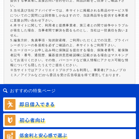
提供する事業者に直接お問い合わせの上、商品詳細をご自身でご確認下さ
い。
3.当社及び当社アドバイザーでは、本サイトに掲載される商品やサービス等
についてのご質問には回答致しかねますので、当該商品等を提供する事業者
に直接お問い合わせ下さい。
4.本サイトに関して、利用者と提携事業者、第三者との間で紛争やトラブル
が発生した場合、当事者間で解決を図るものとし、当社は一切責任を負いま
せん。
5.編集方針、免責事項・知的財産権、ご利用いただく上での注意、プライバ
シーポリシーの各規程を必ずご確認の上、本サイトをご利用下さい。
6.カードローンお申し込み時に保険証を提出する場合、保険者番号、被保険
者記号・番号、通院歴、臓器提供意思確認欄に記載がある場合はマスキング
してお送りください。その他、バーコードなど個人情報にアクセス可能な情
報についても隠したうえでご提出ください。
※当サイトではアフィリエイトプログラムを利用し、事業者(アコム／プロ
ミス／アイフルなど)から委託を受け広告収益を得て運営しております。
おすすめの特集ページ