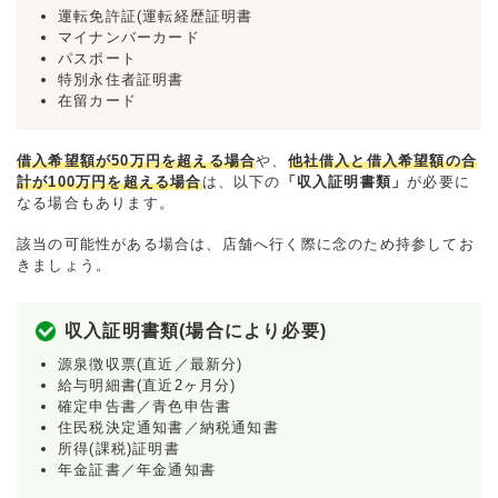
運転免許証(運転経歴証明書
マイナンバーカード
パスポート
特別永住者証明書
在留カード
借入希望額が50万円を超える場合
や、
他社借入と借入希望額の合
計が100万円を超える場合
は、以下の
「収入証明書類」
が必要に
なる場合もあります。
該当の可能性がある場合は、店舗へ行く際に念のため持参してお
きましょう。
収入証明書類(場合により必要)
源泉徴収票(直近／最新分)
給与明細書(直近2ヶ月分)
確定申告書／青色申告書
住民税決定通知書／納税通知書
所得(課税)証明書
年金証書／年金通知書