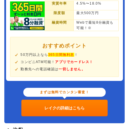
実質年率
4.5%〜18.0%
限度額
最大500万円
融資時間
Webで最短8分融資も
可能！※
おすすめポイント
50万円以上なら
365日間無利息
！
コンビニATM可能！
アプリでカードレス！
勤務先への電話確認は
一切しません。
まずは無料でカンタン審査！
レイクの詳細はこちら