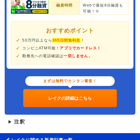
融資時間
Webで最短8分融資も
可能！※
おすすめポイント
50万円以上なら
365日間無利息
！
コンビニATM可能！
アプリでカードレス！
勤務先への電話確認は
一切しません。
まずは無料でカンタン審査！
レイクの詳細はこちら
注釈
▶
レイクに関する新着記事一覧