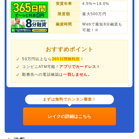
実質年率
4.5%〜18.0%
限度額
最大500万円
融資時間
Webで最短8分融資も
可能！※
おすすめポイント
50万円以上なら
365日間無利息
！
コンビニATM可能！
アプリでカードレス！
勤務先への電話確認は
一切しません。
まずは無料でカンタン審査！
レイクの詳細はこちら