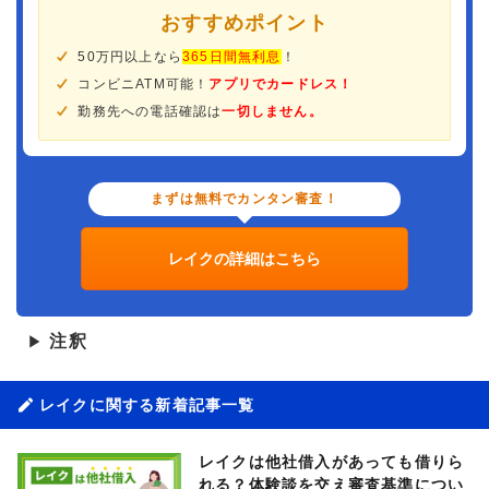
おすすめポイント
50万円以上なら
365日間無利息
！
コンビニATM可能！
アプリでカードレス！
勤務先への電話確認は
一切しません。
まずは無料でカンタン審査！
レイクの詳細はこちら
注釈
▶
レイクに関する新着記事一覧
レイクは他社借入があっても借りら
れる？体験談を交え審査基準につい