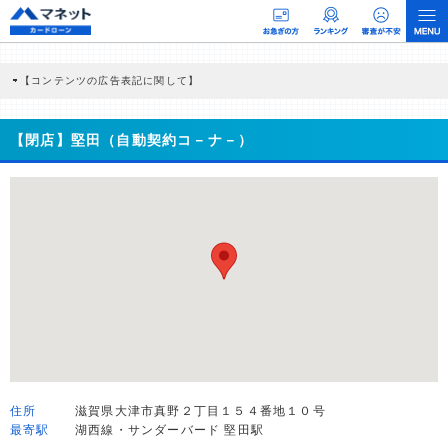
【コンテンツの広告表記に関して】
本コンテンツには、紹介している商品・商材の広告（リンク）を含む場合がありま
す。 これらの広告を経由して読者が企業ホームページを訪れ、成約が発生すると弊
社に対して企業から紹介報酬が支払われるという収益モデルです。 ただし、特定の
【閉店】堅田（自動契約コ－ナ－）
商品を根拠なくPRするものではなく、当編集部の調査／ユーザーへの口コミ収集な
どに基づき、公平性を担保した情報提供を行っています。
>提携企業一覧
住所
滋賀県大津市真野２丁目１５４番地１０号
最寄駅
湖西線・サンダーバード 堅田駅