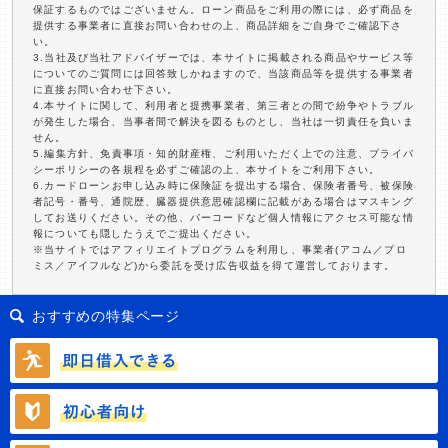
保証するものではございません。ローン商品をご利用の際には、必ず商品を
提供する事業者に直接お問い合わせの上、商品詳細をご自身でご確認下さ
い。
3.当社及び当社アドバイザーでは、本サイトに掲載される商品やサービス等
についてのご質問には回答致しかねますので、当該商品等を提供する事業者
に直接お問い合わせ下さい。
4.本サイトに関して、利用者と提携事業者、第三者との間で紛争やトラブル
が発生した場合、当事者間で解決を図るものとし、当社は一切責任を負いま
せん。
5.編集方針、免責事項・知的財産権、ご利用いただく上での注意、プライバ
シーポリシーの各規程を必ずご確認の上、本サイトをご利用下さい。
6.カードローンお申し込み時に保険証を提出する場合、保険者番号、被保険
者記号・番号、通院歴、臓器提供意思確認欄に記載がある場合はマスキング
してお送りください。その他、バーコードなど個人情報にアクセス可能な情
報についても隠したうえでご提出ください。
※当サイトではアフィリエイトプログラムを利用し、事業者(アコム／プロ
ミス／アイフルなど)から委託を受け広告収益を得て運営しております。
おすすめの特集ページ