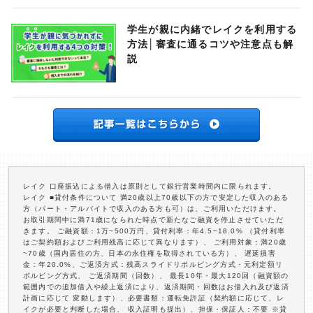
学生が親に内緒でレイクを利用する
方法│審査に通るコツや注意点も解
説
レイク 口座振込による借入は原則として銀行営業時間内に限られます。
レイク ■貸付条件について 満20歳以上70歳以下の方で安定した収入のある
方（パート・アルバイトで収入のある方も可）は、ご利用いただけます。
お取引期間中に満71歳になられた時点で新たなご融資を停止させていただ
きます。 ご融資額：1万~500万円、貸付利率：年4.5~18.0% （貸付利率
はご契約額およびご利用残高に応じて異なります）、 ご利用対象：満20歳
~70歳（国内居住の方、日本の永住権を取得されている方）、 遅延損害
金：年20.0%、ご返済方式：残高スライドリボルビング方式・元利定額リ
ボルビング方式、 ご返済期間（回数）、 最長10年・最大120回（融資額の
範囲内での追加借入や繰上返済により、返済期間・回数はお借入れ及び返済
計画に応じて 変動します）、必要書類：運転免許証（契約額に応じて、レ
イクが必要と判断した場合、 収入証明も提出）、担保・保証人：不要 ※貸