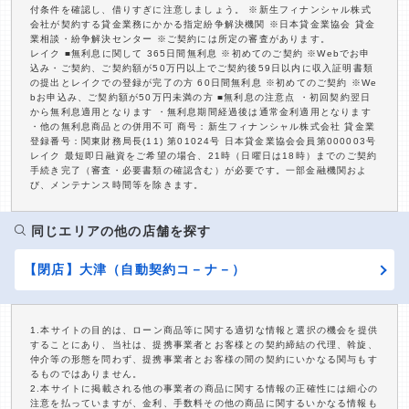
付条件を確認し、借りすぎに注意しましょう。 ※新生フィナンシャル株式
会社が契約する貸金業務にかかる指定紛争解決機関 ※日本貸金業協会 貸金
業相談・紛争解決センター ※ご契約には所定の審査があります。
レイク ■無利息に関して 365日間無利息 ※初めてのご契約 ※Webでお申
込み・ご契約、ご契約額が50万円以上でご契約後59日以内に収入証明書類
の提出とレイクでの登録が完了の方 60日間無利息 ※初めてのご契約 ※We
bお申込み、ご契約額が50万円未満の方 ■無利息の注意点 ・初回契約翌日
から無利息適用となります ・無利息期間経過後は通常金利適用となります
・他の無利息商品との併用不可 商号：新生フィナンシャル株式会社 貸金業
登録番号：関東財務局長(11) 第01024号 日本貸金業協会会員第000003号
レイク 最短即日融資をご希望の場合、21時（日曜日は18時）までのご契約
手続き完了（審査・必要書類の確認含む）が必要です。一部金融機関およ
び、メンテナンス時間等を除きます。
同じエリアの他の店舗を探す
【閉店】大津（自動契約コ－ナ－）
1.本サイトの目的は、ローン商品等に関する適切な情報と選択の機会を提供
することにあり、当社は、提携事業者とお客様との契約締結の代理、斡旋、
仲介等の形態を問わず、提携事業者とお客様の間の契約にいかなる関与もす
るものではありません。
2.本サイトに掲載される他の事業者の商品に関する情報の正確性には細心の
注意を払っていますが、金利、手数料その他の商品に関するいかなる情報も