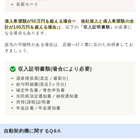
在留カード
借入希望額が50万円を超える場合
や、
他社借入と借入希望額の合
計が100万円を超える場合
は、以下の
「収入証明書類」
が必要に
なる場合もあります。
該当の可能性がある場合は、店舗へ行く際に念のため持参してお
きましょう。
収入証明書類(場合により必要)
源泉徴収票(直近／最新分)
給与明細書(直近2ヶ月分)
確定申告書／青色申告書
住民税決定通知書／納税通知書
所得(課税)証明書
年金証書／年金通知書
自動契約機に関するQ&A